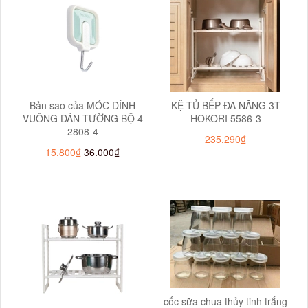
Bản sao của MÓC DÍNH
KỆ TỦ BẾP ĐA NĂNG 3T
VUÔNG DÁN TƯỜNG BỘ 4
HOKORI 5586-3
2808-4
235.290₫
15.800₫
36.000₫
cốc sữa chua thủy tinh trắng