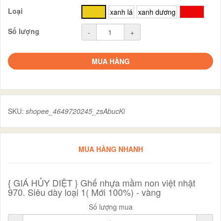
Loại
vàng
xanh lá
xanh dương
đỏ
Số lượng
-
+
MUA HÀNG
SKU:
shopee_4649720245_zsAbucKi
MUA HÀNG NHANH
{ GIÁ HỦY DIỆT } Ghế nhựa mầm non việt nhật
970. Siêu dày loại 1( Mới 100%) - vàng
Số lượng mua