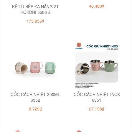
40.480₫
KỆ TỦ BẾP ĐA NĂNG 2T
HOKORI 5586-2
175.835₫
CỐC CÁCH NHIỆT 300ML
CỐC CÁCH NHIỆT INOX
6352
6351
8.729₫
27.198₫