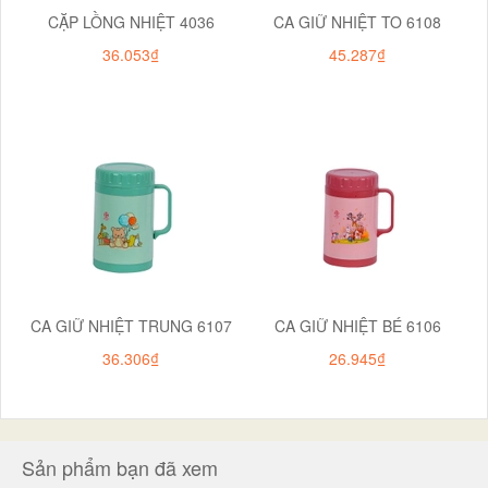
CẶP LỒNG NHIỆT 4036
CA GIỮ NHIỆT TO 6108
36.053₫
45.287₫
CA GIỮ NHIỆT TRUNG 6107
CA GIỮ NHIỆT BÉ 6106
36.306₫
26.945₫
Sản phẩm bạn đã xem