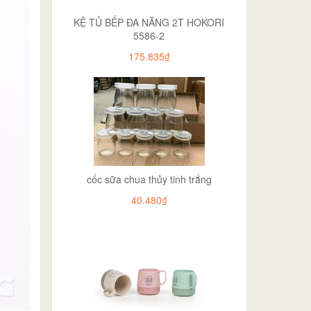
KỆ TỦ BẾP ĐA NĂNG 2T HOKORI
5586-2
175.835₫
cốc sữa chua thủy tinh trắng
40.480₫