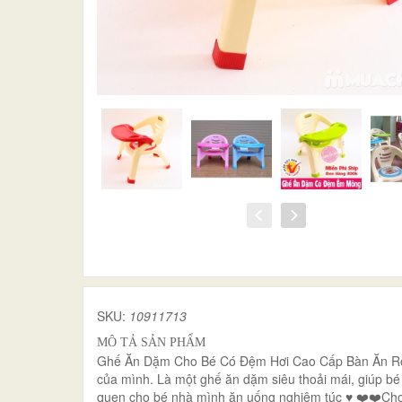
SKU:
10911713
MÔ TẢ SẢN PHẨM
Ghế Ăn Dặm Cho Bé Có Đệm Hơi Cao Cấp Bàn Ăn Rộng
của mình. Là một ghế ăn dặm siêu thoải mái, giúp bé 
quen cho bé nhà mình ăn uống nghiêm túc ♥️ ❤️❤️Cho 