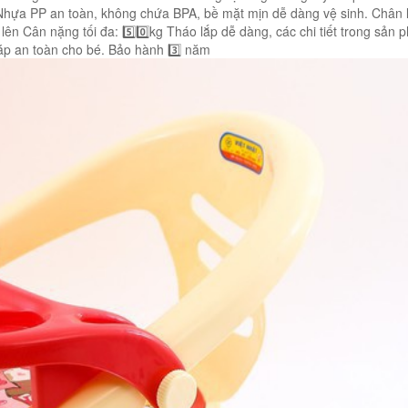
u: Nhựa PP an toàn, không chứa BPA, bề mặt mịn dễ dàng vệ sinh. Chân
lên Cân nặng tối đa: 5️⃣0️⃣kg Tháo lắp dễ dàng, các chi tiết trong sản
cáp an toàn cho bé. Bảo hành 3️⃣ năm