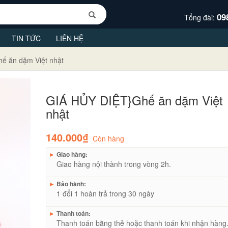
09
Tổng đài:
TIN TỨC
LIÊN HỆ
ế ăn dặm Việt nhật
GIÁ HỦY DIỆT}Ghế ăn dặm Việt
nhật
140.000₫
Còn hàng
►
Giao hàng:
Giao hàng nội thành trong vòng 2h.
►
Bảo hành:
1 đổi 1 hoàn trả trong 30 ngày
►
Thanh toán:
Thanh toán bằng thẻ hoặc thanh toán khi nhận hàng