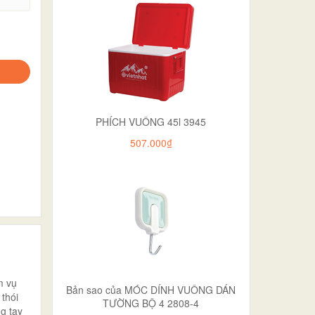
PHÍCH VUÔNG 45l 3945
507.000₫
m vụ
Bản sao của MÓC DÍNH VUÔNG DÁN
 thói
TƯỜNG BỘ 4 2808-4
g tay