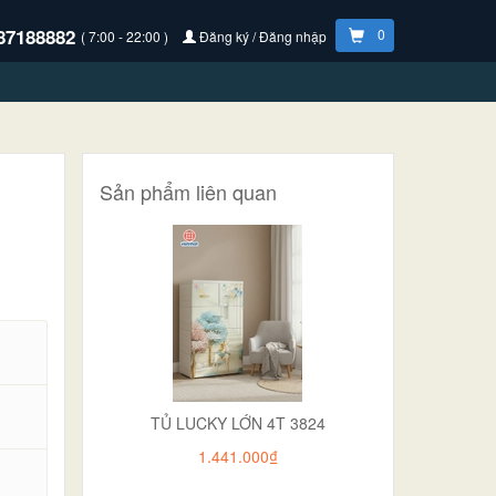
87188882
0
( 7:00 - 22:00 )
Đăng ký / Đăng nhập
Sản phẩm liên quan
TỦ LUCKY LỚN 4T 3824
1.441.000₫
.