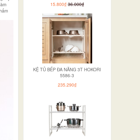
15.800₫
36.000₫
 làm
 phẩm
KỆ TỦ BẾP ĐA NĂNG 3T HOKORI
5586-3
235.290₫