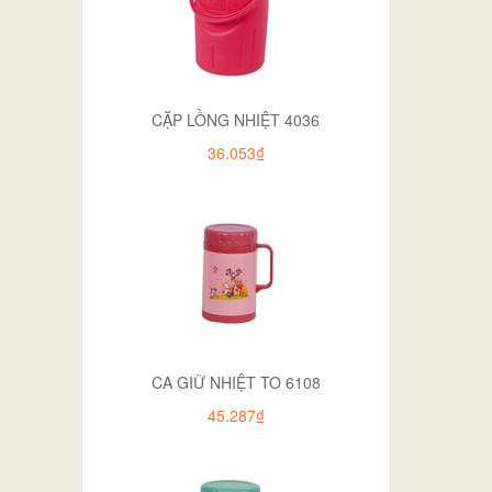
CẶP LỒNG NHIỆT 4036
36.053₫
CA GIỮ NHIỆT TO 6108
45.287₫