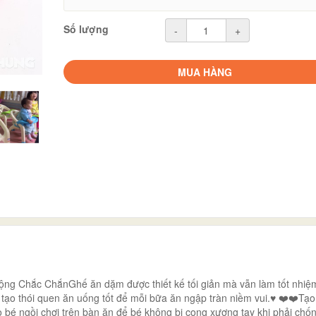
Số lượng
-
+
MUA HÀNG
 Chắc ChắnGhế ăn dặm được thiết kế tối giản mà vẫn làm tốt nhiệ
tạo thói quen ăn uống tốt để mỗi bữa ăn ngập tràn niềm vui.♥️ ❤️❤️Tạo
bé ngồi chơi trên bàn ăn để bé không bị cong xương tay khi phải chốn