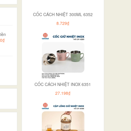
CỐC CÁCH NHIỆT 300ML 6352
8.729₫
iền
00₫
CỐC CÁCH NHIỆT INOX 6351
27.198₫