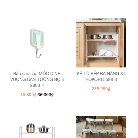
Bản sao của MÓC DÍNH
KỆ TỦ BẾP ĐA NĂNG 3T
VUÔNG DÁN TƯỜNG BỘ 4
HOKORI 5586-3
2808-4
235.290₫
15.800₫
36.000₫