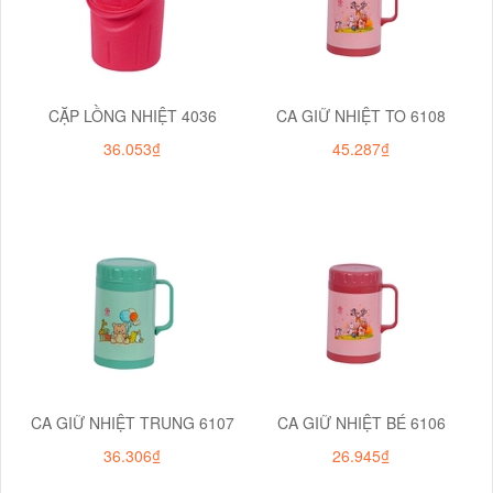
CẶP LỒNG NHIỆT 4036
CA GIỮ NHIỆT TO 6108
36.053₫
45.287₫
CA GIỮ NHIỆT TRUNG 6107
CA GIỮ NHIỆT BÉ 6106
36.306₫
26.945₫