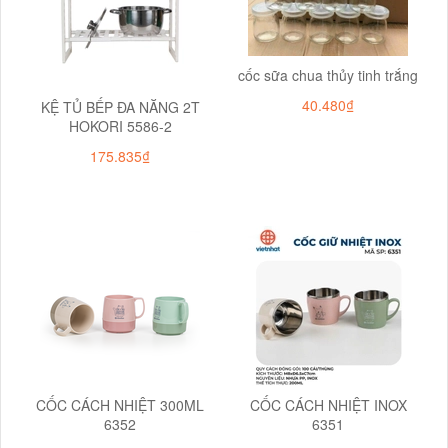
cốc sữa chua thủy tinh trắng
40.480₫
KỆ TỦ BẾP ĐA NĂNG 2T
HOKORI 5586-2
175.835₫
CỐC CÁCH NHIỆT 300ML
CỐC CÁCH NHIỆT INOX
6352
6351