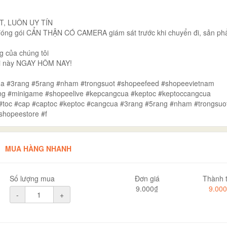
T, LUÔN UY TÍN
đóng gói CẨN THẬN CÓ CAMERA giám sát trước khi chuyển đi, sản ph
 của chúng tôi
ời này NGAY HÔM NAY!
ua #3rang #5rang #nham #trongsuot #shopeefeed #shopeevietnam
ong #minigame #shopeelive #kepcangcua #keptoc #keptoccangcua
toc #cap #captoc #keptoc #cangcua #3rang #5rang #nham #trongsuo
shopeestore #f
MUA HÀNG NHANH
Số lượng mua
Đơn giá
Thành t
9.000₫
9.00
-
+