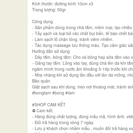
Kích thước: đường kính 10cm x3
Trọng lượng: 50gr
Công dụng
- Sản phẩm dùng trong nhà tắm, mềm mại, tạo nhiều 
- Tẩy sạch và loại bỏ các chất bụi bẩn, tế bào chết bá
- Làm sạch lỗ chân lông, tránh viêm nhiễm.
- Tác dụng massage lưu thông máu. Tạo cảm giác sản
Hướng dẫn sử dụng
- Dây tắm, bông tắm: Cho xà bông hay sữa tắm vào vò 
- Găng tay tắm: Lồng vào tay, dùng chà lên da khi tắ
ngâm mình trong nước ấm khoảng 5-10p trước khi chà
- Nhẹ nhàng khi sử dụng lần đầu với làn da mỏng, n
Bảo quản
Giặt sạch sau khi dùng, treo nơi thoáng mát, tránh án
#bongtam #bong #tam
#SHOP CAM KẾT
⛔ Cam kết:
- Hàng đúng chất lượng, đúng mẫu mã, hình ảnh, vid
- Đổi trả hàng trong vòng 7 ngày.
- Lưu ý khách chọn nhầm mẫu , muốn đổi trả hàng vui