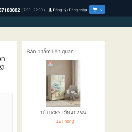
87188882
0
( 7:00 - 22:00 )
Đăng ký / Đăng nhập
Sản phẩm liên quan
òn
ng
TỦ LUCKY LỚN 4T 3824
1.441.000₫