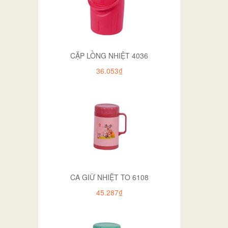
CẶP LỒNG NHIỆT 4036
36.053₫
CA GIỮ NHIỆT TO 6108
45.287₫