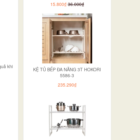
15.800₫
36.000₫
quả khi
KỆ TỦ BẾP ĐA NĂNG 3T HOKORI
5586-3
235.290₫