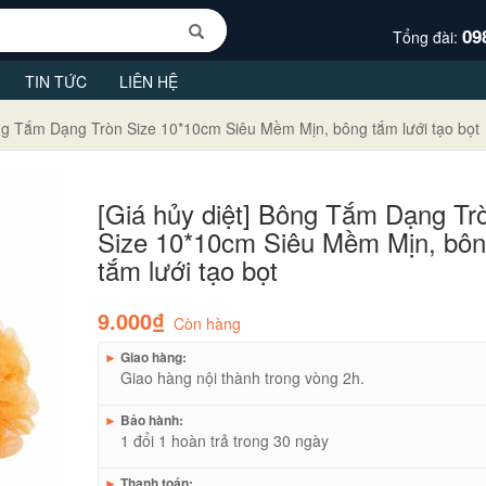
09
Tổng đài:
TIN TỨC
LIÊN HỆ
ông Tắm Dạng Tròn Size 10*10cm Siêu Mềm Mịn, bông tắm lưới tạo bọt
[Giá hủy diệt] Bông Tắm Dạng Tr
Size 10*10cm Siêu Mềm Mịn, bô
tắm lưới tạo bọt
9.000₫
Còn hàng
►
Giao hàng:
Giao hàng nội thành trong vòng 2h.
►
Bảo hành:
1 đổi 1 hoàn trả trong 30 ngày
►
Thanh toán: