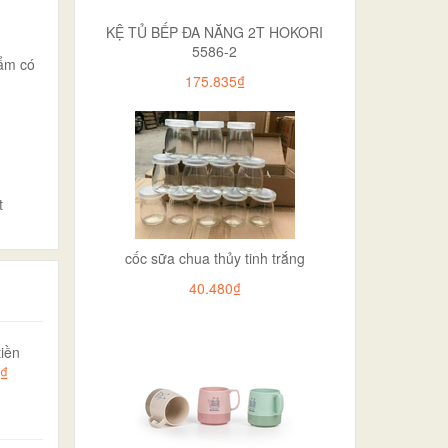
KỆ TỦ BẾP ĐA NĂNG 2T HOKORI
5586-2
ẩm có
175.835₫
t
cốc sữa chua thủy tinh trắng
40.480₫
iền
0₫