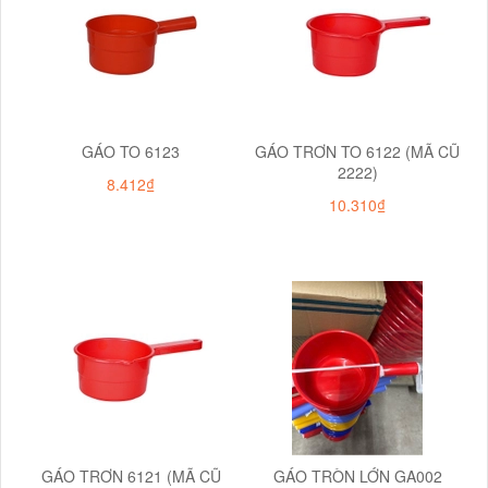
GÁO TO 6123
GÁO TRƠN TO 6122 (MÃ CŨ
2222)
8.412₫
10.310₫
GÁO TRƠN 6121 (MÃ CŨ
GÁO TRÒN LỚN GA002