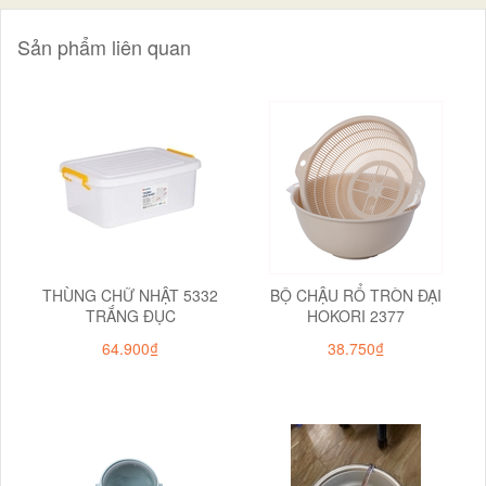
Sản phẩm liên quan
THÙNG CHỮ NHẬT 5332
BỘ CHẬU RỔ TRÒN ĐẠI
TRẮNG ĐỤC
HOKORI 2377
64.900₫
38.750₫