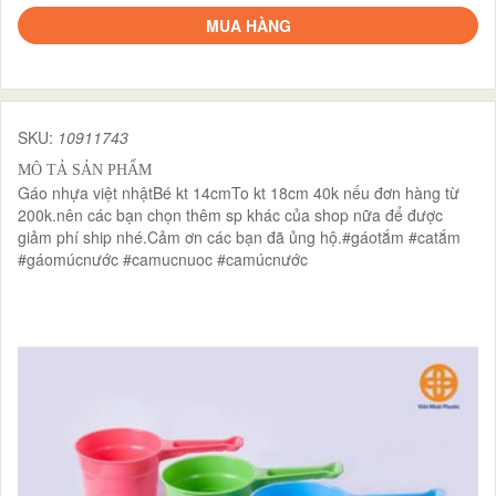
MUA HÀNG
SKU:
10911743
MÔ TẢ SẢN PHẨM
Gáo nhựa việt nhậtBé kt 14cmTo kt 18cm 40k nếu đơn hàng từ
200k.nên các bạn chọn thêm sp khác của shop nữa để được
giảm phí ship nhé.Cảm ơn các bạn đã ủng hộ.#gáotắm #catắm
#gáomúcnước #camucnuoc #camúcnước