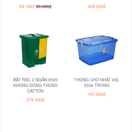
53.100₫
99.000₫
409.200₫
BẬT RÁC 2 NGĂN 8020
THÙNG CHỮ NHẬT 65L
KHÔNG ĐÓNG THÙNG
5334 TRONG
CATTON
187.200₫
278.300₫