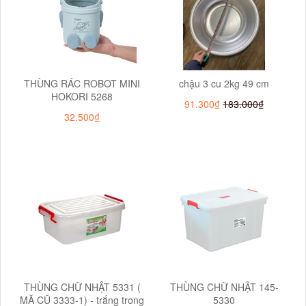
THÙNG RÁC ROBOT MINI
chậu 3 cu 2kg 49 cm
HOKORI 5268
91.300₫
183.000₫
32.500₫
THÙNG CHỮ NHẬT 5331 (
THÙNG CHỮ NHẬT 145-
MÃ CŨ 3333-1) - trắng trong
5330