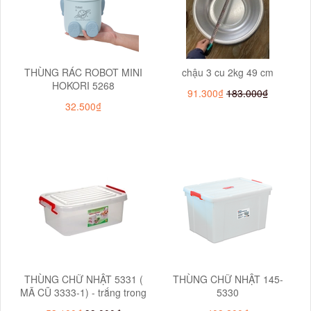
THÙNG RÁC ROBOT MINI
chậu 3 cu 2kg 49 cm
HOKORI 5268
91.300₫
183.000₫
32.500₫
THÙNG CHỮ NHẬT 5331 (
THÙNG CHỮ NHẬT 145-
MÃ CŨ 3333-1) - trắng trong
5330