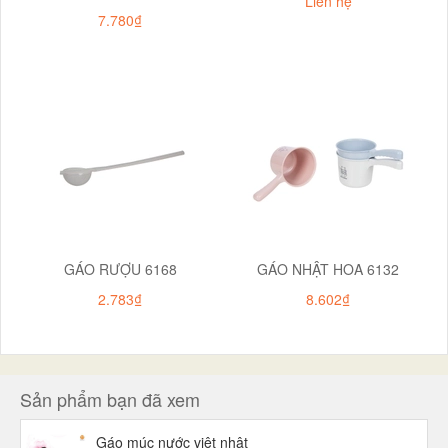
Liên hệ
7.780₫
GÁO RƯỢU 6168
GÁO NHẬT HOA 6132
2.783₫
8.602₫
Sản phẩm bạn đã xem
Gáo múc nước việt nhật