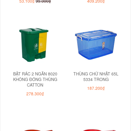
53.100₫
99.000₫
409.200₫
BẬT RÁC 2 NGĂN 8020
THÙNG CHỮ NHẬT 65L
KHÔNG ĐÓNG THÙNG
5334 TRONG
CATTON
187.200₫
278.300₫