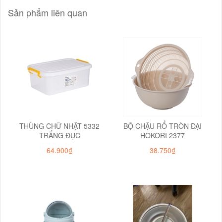
Sản phẩm liên quan
THÙNG CHỮ NHẬT 5332
BỘ CHẬU RỔ TRÒN ĐẠI
TRẮNG ĐỤC
HOKORI 2377
64.900₫
38.750₫