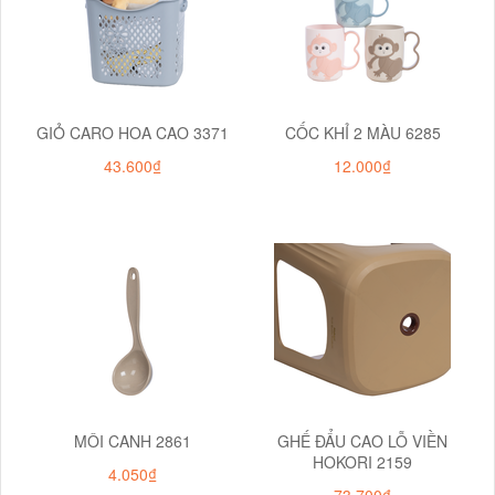
GIỎ CARO HOA CAO 3371
CỐC KHỈ 2 MÀU 6285
43.600₫
12.000₫
MÔI CANH 2861
GHẾ ĐẨU CAO LỖ VIỀN
HOKORI 2159
4.050₫