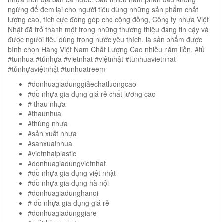
ngừng để đem lại cho người tiêu dùng những sản phẩm chất
lượng cao, tích cực đóng góp cho cộng đồng, Công ty nhựa Việt
Nhật đã trở thành một trong những thương thiệu đáng tin cậy và
được người tiêu dùng trong nước yêu thích, là sản phẩm được
bình chọn Hàng Việt Nam Chất Lượng Cao nhiều năm liền. #tủ
#tunhua #tủnhựa #vietnhat #việtnhật #tunhuavietnhat
#tủnhựaviệtnhật #tunhuatreem
#donhuagiadunggiảechatluongcao
#đồ nhựa gia dụng giá rẻ chất lương cao
# thau nhựa
#thaunhua
#thùng nhựa
#sản xuất nhựa
#sanxuatnhua
#vietnhatplastic
#donhuagiadungvietnhat
#đồ nhựa gia dụng việt nhật
#đồ nhựa gia dụng hà nội
#donhuagiadunghanoi
# dồ nhựa gia dụng giá rẻ
#donhuagiadunggiare