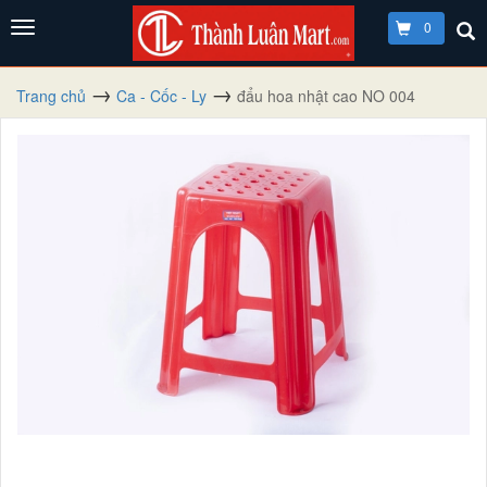
0
Trang chủ
Ca - Cốc - Ly
đẩu hoa nhật cao NO 004