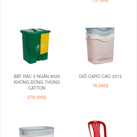
73.700₫
BẬT RÁC 2 NGĂN 8020
GIỎ CARÔ CAO 3373
KHÔNG ĐÓNG THÙNG
78.240₫
CATTON
278.300₫