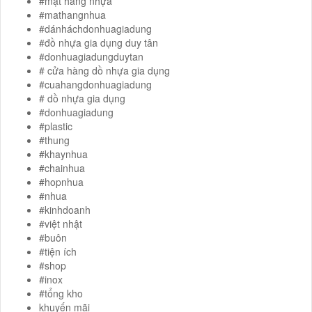
#mặt hàng nhựa
#mathangnhua
#dánháchdonhuagiadung
#đồ nhựa gia dụng duy tân
#donhuagiadungduytan
# cửa hàng dồ nhựa gia dụng
#cuahangdonhuagiadung
# dồ nhựa gia dụng
#donhuagiadung
#plastic
#thung
#khaynhua
#chainhua
#hopnhua
#nhua
#kinhdoanh
#việt nhật
#buôn
#tiện ích
#shop
#inox
#tổng kho
khuyến mãi