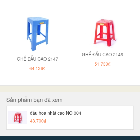
GHẾ ĐẨU CAO 2146
GHẾ ĐẨU CAO 2147
51.739₫
64.136₫
Sản phẩm bạn đã xem
đẩu hoa nhật cao NO 004
43.700₫