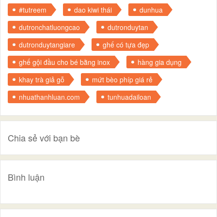
#tutreem
dao kiwi thái
dunhua
dutronchatluongcao
dutronduytan
dutronduytangiare
ghế có tựa đẹp
ghế gội đầu cho bé bằng inox
hàng gia dụng
khay trà giả gỗ
mứt bèo phíp giá rẻ
nhuathanhluan.com
tunhuadailoan
Chia sẻ với bạn bè
Bình luận