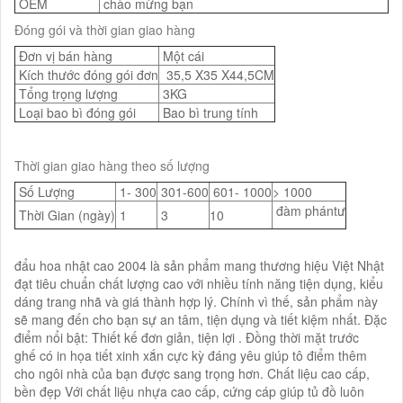
OEM
chào mừng bạn
Đóng gói và thời gian giao hàng
Đơn vị bán hàng
Một cái
Kích thước đóng gói đơn
35,5 X35 X44,5CM
Tổng trọng lượng
3KG
Loại bao bì đóng gói
Bao bì trung tính
Thời gian giao hàng theo số lượng
Số Lượng
1- 300
301-600
601- 1000
> 1000
đàm phántư
Thời Gian (ngày)
1
3
10
đẩu hoa nhật cao 2004 là sản phẩm mang thương hiệu Việt Nhật
đạt tiêu chuẩn chất lượng cao với nhiều tính năng tiện dụng, kiểu
dáng trang nhã và giá thành hợp lý. Chính vì thế, sản phẩm này
sẽ mang đến cho bạn sự an tâm, tiện dụng và tiết kiệm nhất. Đặc
điểm nổi bật: Thiết kế đơn giản, tiện lợi . Đồng thời mặt trước
ghế có in họa tiết xinh xắn cực kỳ đáng yêu giúp tô điểm thêm
cho ngôi nhà của bạn được sang trọng hơn. Chất liệu cao cấp,
bền đẹp Với chất liệu nhựa cao cấp, cứng cáp giúp tủ đồ luôn