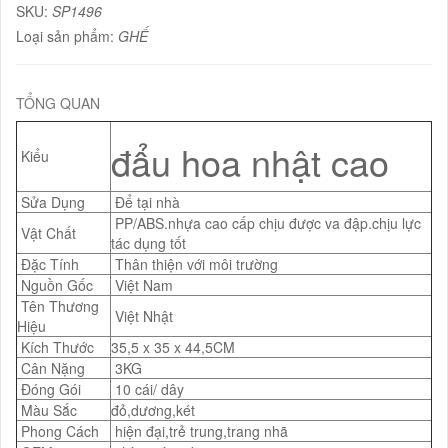
SKU:
SP1496
Loại sản phẩm:
GHẾ
TỔNG QUAN
đẩu hoa nhật cao
Kiểu
Sửa Dụng
Để tại nhà
PP/ABS.nhựa cao cấp chịu được va đập.chịu lực
Vật Chất
tác dụng tốt
Đặc Tính
Thân thiện với môi trường
Nguồn Gốc
Việt Nam
Tên Thương
Việt Nhật
Hiệu
Kích Thước
35,5 x 35 x 44,5CM
Cân Nặng
3KG
Đóng Gói
10 cái/ dây
Màu Sắc
đỏ,dương,két
Phong Cách
hiện đại,trẻ trung,trang nhã