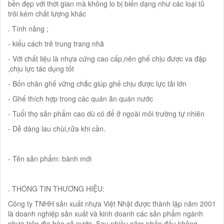
bền đẹp với thời gian mà không lo bị biến dạng như các loại tủ
trôi kém chất lượng khác
. Tính năng ;
- kiểu cách trẻ trung trang nhã
- Với chất liệu là nhựa cứng cao cấp,nên ghế chịu được va đập
,chịu lực tác dụng tốt
- Bốn chân ghế vững chắc giúp ghế chịu được lực tải lớn
- Ghế thích hợp trong các quán ăn quán nước
- Tuổi thọ sản phẩm cao dù có để ở ngoài môi trường tự nhiên
- Dễ dàng lau chùi,rửa khi cần.
- Tên sản phẩm: bành mới
. THÔNG TIN THƯƠNG HIỆU:
Công ty TNHH sản xuất nhựa Việt Nhật được thành lập năm 2001
là doanh nghiệp sản xuất và kinh doanh các sản phẩm ngành
nhựa trên địa bàn cả nước. Sau nhiều năm phấn đấu không