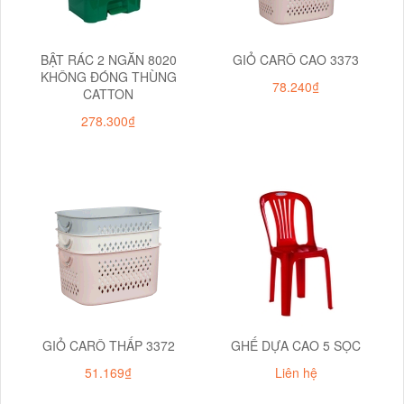
BẬT RÁC 2 NGĂN 8020
GIỎ CARÔ CAO 3373
KHÔNG ĐÓNG THÙNG
78.240₫
CATTON
278.300₫
GIỎ CARÔ THẤP 3372
GHẾ DỰA CAO 5 SỌC
51.169₫
Liên hệ