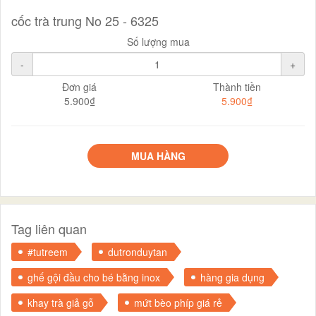
cốc trà trung No 25 - 6325
Số lượng mua
-
+
Đơn giá
Thành tiền
5.900₫
5.900₫
MUA HÀNG
Tag liên quan
#tutreem
dutronduytan
ghế gội đầu cho bé bằng inox
hàng gia dụng
khay trà giả gỗ
mứt bèo phíp giá rẻ