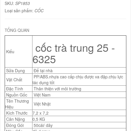
SKU:
SP1853
Loại sản phẩm:
CỐC
TỔNG QUAN
cốc trà trung 25 -
Kiểu
6325
Sửa Dụng
Để tại nhà
PP/ABS.nhựa cao cấp chịu được va đập.chịu lực
Vật Chất
tác dụng tốt
Đặc Tính
Thân thiện với môi trường
Nguồn Gốc
Việt Nam
Tên Thương
Việt Nhật
Hiệu
Kích Thước
7,2 x 7,2
Cân Nặng
0,5 KG
Đóng Gói
50cái/ dây