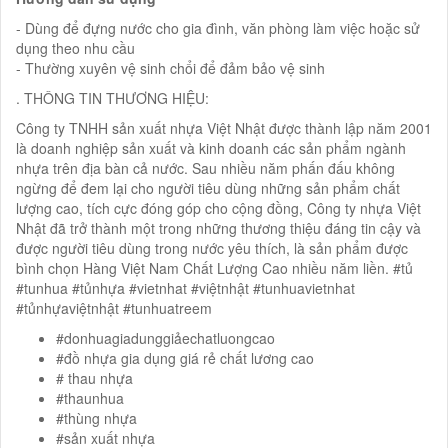
- Dùng để đựng nước cho gia đình, văn phòng làm việc hoặc sử
dụng theo nhu cầu
- Thường xuyên vệ sinh chổi để đảm bảo vệ sinh
. THÔNG TIN THƯƠNG HIỆU:
Công ty TNHH sản xuất nhựa Việt Nhật được thành lập năm 2001
là doanh nghiệp sản xuất và kinh doanh các sản phẩm ngành
nhựa trên địa bàn cả nước. Sau nhiều năm phấn đấu không
ngừng để đem lại cho người tiêu dùng những sản phẩm chất
lượng cao, tích cực đóng góp cho cộng đồng, Công ty nhựa Việt
Nhật đã trở thành một trong những thương thiệu đáng tin cậy và
được người tiêu dùng trong nước yêu thích, là sản phẩm được
bình chọn Hàng Việt Nam Chất Lượng Cao nhiều năm liền. #tủ
#tunhua #tủnhựa #vietnhat #việtnhật #tunhuavietnhat
#tủnhựaviệtnhật #tunhuatreem
#donhuagiadunggiảechatluongcao
#đồ nhựa gia dụng giá rẻ chất lương cao
# thau nhựa
#thaunhua
#thùng nhựa
#sản xuất nhựa