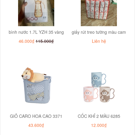
bình nước 1.7L YZH 35 vàng
giấy rút treo tường màu cam
46.000₫
115.000₫
Liên hệ
GIỎ CARO HOA CAO 3371
CỐC KHỈ 2 MÀU 6285
43.600₫
12.000₫