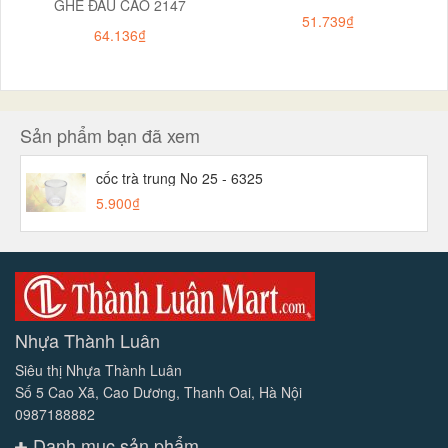
GHẾ ĐẨU CAO 2147
51.739₫
64.136₫
Sản phẩm bạn đã xem
cốc trà trung No 25 - 6325
5.900₫
Nhựa Thành Luân
Siêu thị Nhựa Thành Luân
Số 5 Cao Xã, Cao Dương, Thanh Oai, Hà Nội
0987188882
Danh mục sản phẩm