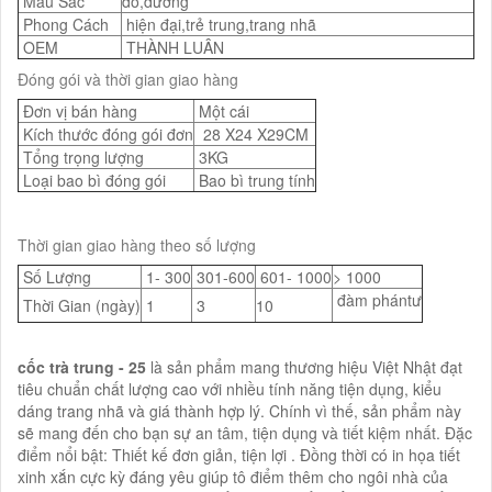
Màu Sắc
đỏ,dương
Phong Cách
hiện đại,trẻ trung,trang nhã
OEM
THÀNH LUÂN
Đóng gói và thời gian giao hàng
Đơn vị bán hàng
Một cái
Kích thước đóng gói đơn
28 X24 X29CM
Tổng trọng lượng
3KG
Loại bao bì đóng gói
Bao bì trung tính
Thời gian giao hàng theo số lượng
Số Lượng
1- 300
301-600
601- 1000
> 1000
đàm phántư
Thời Gian (ngày)
1
3
10
cốc trà trung - 25
là sản phẩm mang thương hiệu Việt Nhật đạt
tiêu chuẩn chất lượng cao với nhiều tính năng tiện dụng, kiểu
dáng trang nhã và giá thành hợp lý. Chính vì thế, sản phẩm này
sẽ mang đến cho bạn sự an tâm, tiện dụng và tiết kiệm nhất. Đặc
điểm nổi bật: Thiết kế đơn giản, tiện lợi . Đồng thời có in họa tiết
xinh xắn cực kỳ đáng yêu giúp tô điểm thêm cho ngôi nhà của