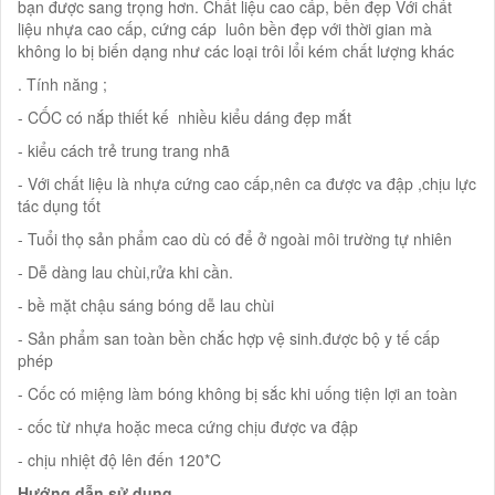
bạn được sang trọng hơn. Chất liệu cao cấp, bền đẹp Với chất
liệu nhựa cao cấp, cứng cáp luôn bền đẹp với thời gian mà
không lo bị biến dạng như các loại trôi lổi kém chất lượng khác
. Tính năng ;
- CỐC có nắp thiết kế nhiều kiểu dáng đẹp mắt
- kiểu cách trẻ trung trang nhã
- Với chất liệu là nhựa cứng cao cấp,nên ca được va đập ,chịu lực
tác dụng tốt
- Tuổi thọ sản phẩm cao dù có để ở ngoài môi trường tự nhiên
- Dễ dàng lau chùi,rửa khi cần.
- bề mặt chậu sáng bóng dễ lau chùi
- Sản phẩm san toàn bền chắc hợp vệ sinh.được bộ y tế cấp
phép
- Cốc có miệng làm bóng không bị sắc khi uống tiện lợi an toàn
- cốc từ nhựa hoặc meca cứng chịu được va đập
- chịu nhiệt độ lên đến 120*C
Hướng dẫn sử dụng