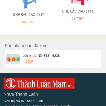
GHẾ ĐẨU CAO 2146
GHẾ ĐẨU CAO 2147
51.739₫
64.136₫
Sản phẩm bạn đã xem
cốc nhựa NO 618 - 6238
4.200₫
Nhựa Thành Luân
Siêu thị Nhựa Thành Luân
Số 5 Cao Xã, Cao Dương, Thanh Oai, Hà Nội