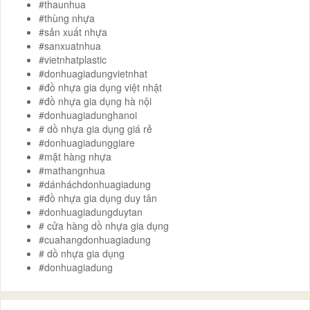
#thaunhua
#thùng nhựa
#sản xuất nhựa
#sanxuatnhua
#vietnhatplastic
#donhuagiadungvietnhat
#đồ nhựa gia dụng việt nhật
#đồ nhựa gia dụng hà nội
#donhuagiadunghanoi
# dồ nhựa gia dụng giá rẻ
#donhuagiadunggiare
#mặt hàng nhựa
#mathangnhua
#dánháchdonhuagiadung
#đồ nhựa gia dụng duy tân
#donhuagiadungduytan
# cửa hàng dồ nhựa gia dụng
#cuahangdonhuagiadung
# dồ nhựa gia dụng
#donhuagiadung