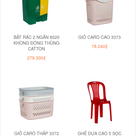
BẬT RÁC 2 NGĂN 8020
GIỎ CARÔ CAO 3373
KHÔNG ĐÓNG THÙNG
78.240₫
CATTON
278.300₫
GIỎ CARÔ THẤP 3372
GHẾ DỰA CAO 5 SỌC