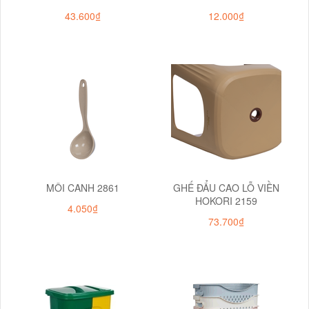
43.600₫
12.000₫
MÔI CANH 2861
GHẾ ĐẨU CAO LỖ VIỀN
HOKORI 2159
4.050₫
73.700₫