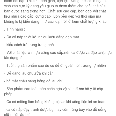
điểm nổi bật: Thiết kế đơn giản, tiện lợi . Đồng thời có in họa tiết
xinh xắn cực kỳ đáng yêu giúp tô điểm thêm cho ngôi nhà của
bạn được sang trọng hơn. Chất liệu cao cấp, bền đẹp Với chất
liệu nhựa cao cấp, cứng cáp luôn bền đẹp với thời gian mà
không lo bị biến dạng như các loại trôi lổi kém chất lượng khác
. Tính năng ;
- Ca có nắp thiết kế nhiều kiểu dáng đẹp mắt
- kiểu cách trẻ trung trang nhã
- Với chất liệu là nhựa cứng cao cấp,nên ca được va đập ,chịu lực
tác dụng tốt
- Tuổi thọ sản phẩm cao dù có để ở ngoài môi trường tự nhiên
- Dễ dàng lau chùi,rửa khi cần.
- bề mặt chậu sáng bóng dễ lau chùi
- Sản phẩm san toàn bền chắc hợp vệ sinh.được bộ y tế cấp
phép
- Ca có miệng làm bóng không bị sắc khi uống tiện lợi an toàn
- ca có nắp đậy tránh được bụi hay côn trùng bay vào đồ uống
giữ nhiệt lâu hơn.