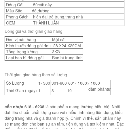
Đóng Gói
50cái/ dây
Màu Sắc
đỏ,dương
Phong Cách
hiện đại,trẻ trung,trang nhã
OEM
THÀNH LUÂN
Đóng gói và thời gian giao hàng
Đơn vị bán hàng
Một cái
Kích thước đóng gói đơn
28 X24 X29CM
Tổng trọng lượng
3KG
Loại bao bì đóng gói
Bao bì trung tính
Thời gian giao hàng theo số lượng
Số Lượng
1- 300
301-600
601- 1000
> 1000
đàm phántư
Thời Gian (ngày)
1
3
10
cốc nhựa 618 - 6238
là sản phẩm mang thương hiệu Việt Nhật
đạt tiêu chuẩn chất lượng cao với nhiều tính năng tiện dụng, kiểu
dáng trang nhã và giá thành hợp lý. Chính vì thế, sản phẩm này
sẽ mang đến cho bạn sự an tâm, tiện dụng và tiết kiệm nhất. Đặc