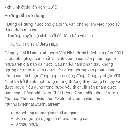
- chịu nhiệt độ lên đến 120*C
Hướng dẫn sử dụng
- Dùng để đựng nước cho gia đình, văn phòng làm việc hoặc sử
dụng theo nhu cầu
- Thường xuyên vệ sinh chổi để đảm bảo vệ sinh
. THÔNG TIN THƯƠNG HIỆU:
Công ty TNHH sản xuất nhựa Việt Nhật được thành lập năm 2001
là doanh nghiệp sản xuất và kinh doanh các sản phẩm ngành
nhựa trên địa bàn cả nước. Sau nhiều năm phấn đấu không
ngừng để đem lại cho người tiêu dùng những sản phẩm chất
lượng cao, tích cực đóng góp cho cộng đồng, Công ty nhựa Việt
Nhật đã trở thành một trong những thương thiệu đáng tin cậy và
được người tiêu dùng trong nước yêu thích, là sản phẩm được
bình chọn Hàng Việt Nam Chất Lượng Cao nhiều năm liền. #tủ
#tunhua #tủnhựa #vietnhat #việtnhật #tunhuavietnhat
#tủnhựaviệtnhật #tunhuatreem
#donhuagiadunggiảechatluongcao
#đồ nhựa gia dụng giá rẻ chất lương cao
# thau nhựa