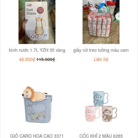
bình nước 1.7L YZH 35 vàng
giấy rút treo tường màu cam
46.000₫
115.000₫
Liên hệ
GIỎ CARO HOA CAO 3371
CỐC KHỈ 2 MÀU 6285