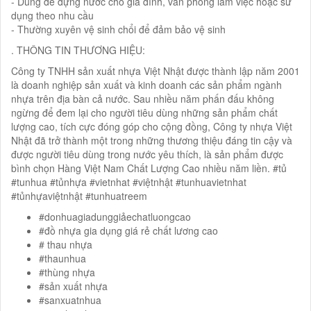
- Dùng để đựng nước cho gia đình, văn phòng làm việc hoặc sử
dụng theo nhu cầu
- Thường xuyên vệ sinh chổi để đảm bảo vệ sinh
. THÔNG TIN THƯƠNG HIỆU:
Công ty TNHH sản xuất nhựa Việt Nhật được thành lập năm 2001
là doanh nghiệp sản xuất và kinh doanh các sản phẩm ngành
nhựa trên địa bàn cả nước. Sau nhiều năm phấn đấu không
ngừng để đem lại cho người tiêu dùng những sản phẩm chất
lượng cao, tích cực đóng góp cho cộng đồng, Công ty nhựa Việt
Nhật đã trở thành một trong những thương thiệu đáng tin cậy và
được người tiêu dùng trong nước yêu thích, là sản phẩm được
bình chọn Hàng Việt Nam Chất Lượng Cao nhiều năm liền. #tủ
#tunhua #tủnhựa #vietnhat #việtnhật #tunhuavietnhat
#tủnhựaviệtnhật #tunhuatreem
#donhuagiadunggiảechatluongcao
#đồ nhựa gia dụng giá rẻ chất lương cao
# thau nhựa
#thaunhua
#thùng nhựa
#sản xuất nhựa
#sanxuatnhua