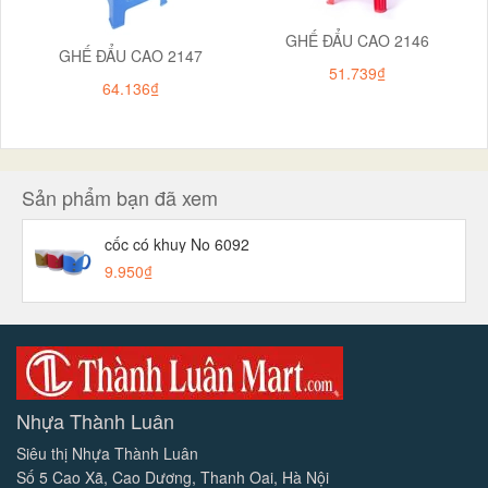
GHẾ ĐẨU CAO 2146
GHẾ ĐẨU CAO 2147
51.739₫
64.136₫
Sản phẩm bạn đã xem
cốc có khuy No 6092
9.950₫
Nhựa Thành Luân
Siêu thị Nhựa Thành Luân
Số 5 Cao Xã, Cao Dương, Thanh Oai, Hà Nội