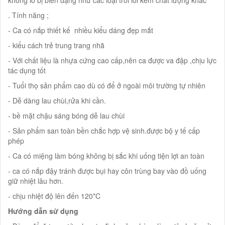
. Tính năng ;
- Ca có nắp thiết kế nhiều kiểu dáng đẹp mắt
- kiểu cách trẻ trung trang nhã
- Với chất liệu là nhựa cứng cao cấp,nên ca được va đập ,chịu lực
tác dụng tốt
- Tuổi thọ sản phẩm cao dù có để ở ngoài môi trường tự nhiên
- Dễ dàng lau chùi,rửa khi cần.
- bề mặt chậu sáng bóng dễ lau chùi
- Sản phẩm san toàn bền chắc hợp vệ sinh.được bộ y tế cấp
phép
- Ca có miệng làm bóng không bị sắc khi uống tiện lợi an toàn
- ca có nắp đậy tránh được bụi hay côn trùng bay vào đồ uống
giữ nhiệt lâu hơn.
- chịu nhiệt độ lên đến 120*C
Hướng dẫn sử dụng