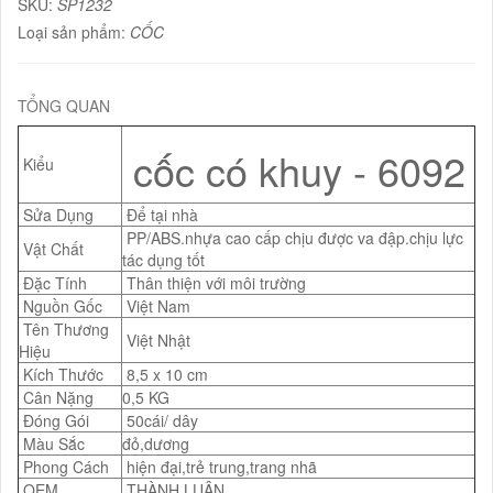
SKU:
SP1232
Loại sản phẩm:
CỐC
TỔNG QUAN
cốc có khuy - 6092
Kiểu
Sửa Dụng
Để tại nhà
PP/ABS.nhựa cao cấp chịu được va đập.chịu lực
Vật Chất
tác dụng tốt
Đặc Tính
Thân thiện với môi trường
Nguồn Gốc
Việt Nam
Tên Thương
Việt Nhật
Hiệu
Kích Thước
8,5 x 10 cm
Cân Nặng
0,5 KG
Đóng Gói
50cái/ dây
Màu Sắc
đỏ,dương
Phong Cách
hiện đại,trẻ trung,trang nhã
OEM
THÀNH LUÂN