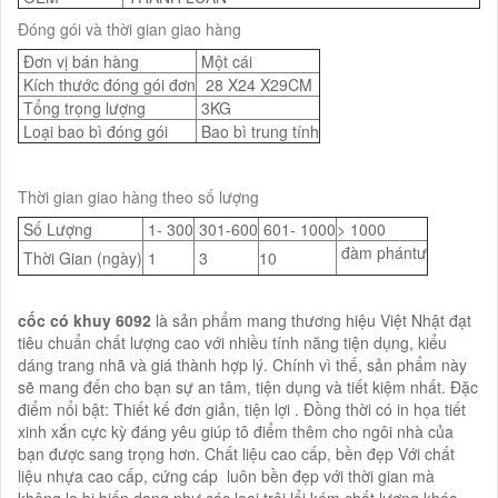
Đóng gói và thời gian giao hàng
Đơn vị bán hàng
Một cái
Kích thước đóng gói đơn
28 X24 X29CM
Tổng trọng lượng
3KG
Loại bao bì đóng gói
Bao bì trung tính
Thời gian giao hàng theo số lượng
Số Lượng
1- 300
301-600
601- 1000
> 1000
đàm phántư
Thời Gian (ngày)
1
3
10
cốc có khuy 6092
là sản phẩm mang thương hiệu Việt Nhật đạt
tiêu chuẩn chất lượng cao với nhiều tính năng tiện dụng, kiểu
dáng trang nhã và giá thành hợp lý. Chính vì thế, sản phẩm này
sẽ mang đến cho bạn sự an tâm, tiện dụng và tiết kiệm nhất. Đặc
điểm nổi bật: Thiết kế đơn giản, tiện lợi . Đồng thời có in họa tiết
xinh xắn cực kỳ đáng yêu giúp tô điểm thêm cho ngôi nhà của
bạn được sang trọng hơn. Chất liệu cao cấp, bền đẹp Với chất
liệu nhựa cao cấp, cứng cáp luôn bền đẹp với thời gian mà
không lo bị biến dạng như các loại trôi lổi kém chất lượng khác