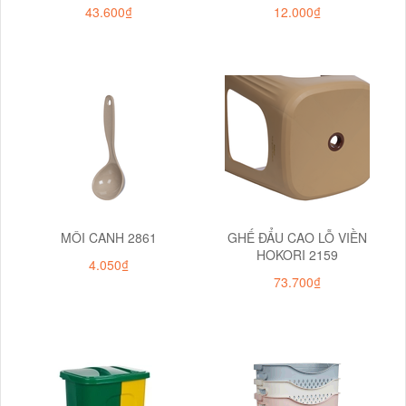
43.600₫
12.000₫
MÔI CANH 2861
GHẾ ĐẨU CAO LỖ VIỀN
HOKORI 2159
4.050₫
73.700₫