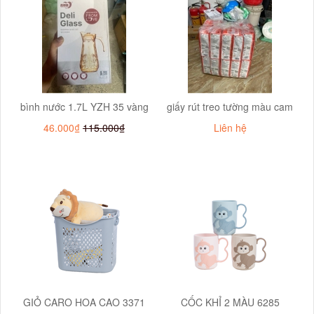
bình nước 1.7L YZH 35 vàng
giấy rút treo tường màu cam
46.000₫
115.000₫
Liên hệ
GIỎ CARO HOA CAO 3371
CỐC KHỈ 2 MÀU 6285