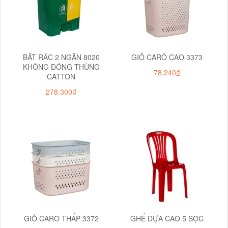
BẬT RÁC 2 NGĂN 8020
GIỎ CARÔ CAO 3373
KHÔNG ĐÓNG THÙNG
78.240₫
CATTON
278.300₫
GIỎ CARÔ THẤP 3372
GHẾ DỰA CAO 5 SỌC