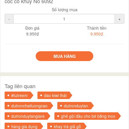
cốc có khuy No 6092
Số lượng mua
-
+
Đơn giá
Thành tiền
9.950₫
9.950₫
MUA HÀNG
Tag liên quan
#tutreem
dao kiwi thái
dutronchatluongcao
dutronduytan
dutronduytangiare
ghế gội đầu cho bé bằng inox
hàng gia dụng
khay trà giả gỗ