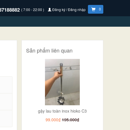
87188882
0
( 7:00 - 22:00 )
Đăng ký / Đăng nhập
Sản phẩm liên quan
gậy lau toàn inox hioko C3
.
99.000₫
195.000₫