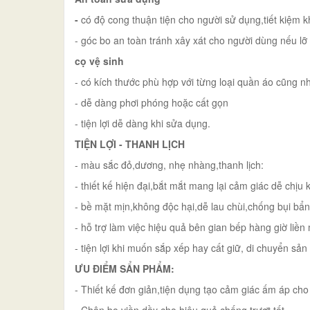
-
có độ cong thuận tiện cho người sử dụng,tiết kiệm 
- góc bo an toàn tránh xây xát cho người dùng nếu lỡ
cọ vệ sinh
- có kích thước phù hợp với từng loại quần áo cũng n
- dễ dàng phơi phóng hoặc cất gọn
- tiện lợi dễ dàng khi sửa dụng.
TIỆN LỢI - THANH LỊCH
- màu sắc đỏ,dương, nhẹ nhàng,thanh lịch:
- thiết kế hiện đại,bắt mắt mang lại cảm giác dễ chịu
- bề mặt mịn,không độc hại,dễ lau chùi,chống bụi b
- hỗ trợ làm việc hiệu quả bên gian bếp hàng giờ liề
- tiện lợi khi muốn sắp xếp hay cất giữ, di chuyển sả
ƯU ĐIỂM SẨN PHẨM:
- Thiết kế đơn giản,tiện dụng tạo cảm giác ấm áp cho
- Chân bo viền dầy cho hiệu quả chống trượt tốt