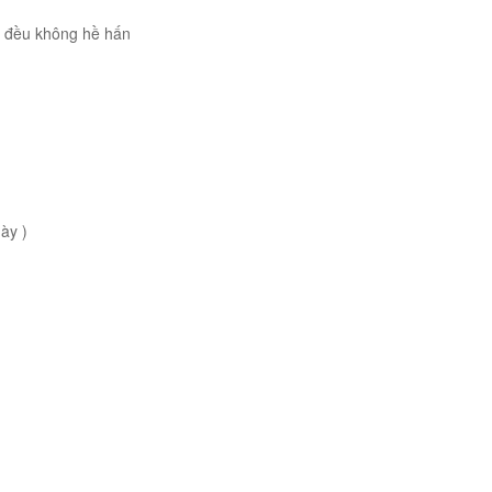
ng đều không hề hấn
dày )