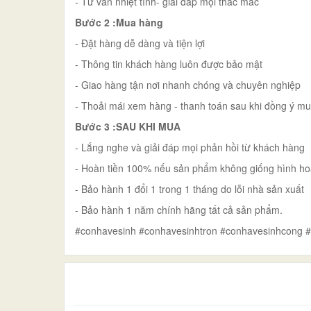
- Tư vấn nhiệt tình- giải đáp mọi thắc mắc
Bước 2 :Mua hàng
- Đặt hàng dễ dàng và tiện lợi
- Thông tin khách hàng luôn được bảo mật
- Giao hàng tận nơi nhanh chóng và chuyên nghiệp
- Thoải mái xem hàng - thanh toán sau khi đồng ý m
Bước 3 :SAU KHI MUA
- Lắng nghe và giải đáp mọi phản hồi từ khách hàng
- Hoàn tiền 100% nếu sản phẩm không giống hình ho
- Bảo hành 1 đổi 1 trong 1 tháng do lỗi nhà sản xuất
- Bảo hành 1 năm chính hãng tất cả sản phẩm.
#conhavesinh #conhavesinhtron #conhavesinhcong 