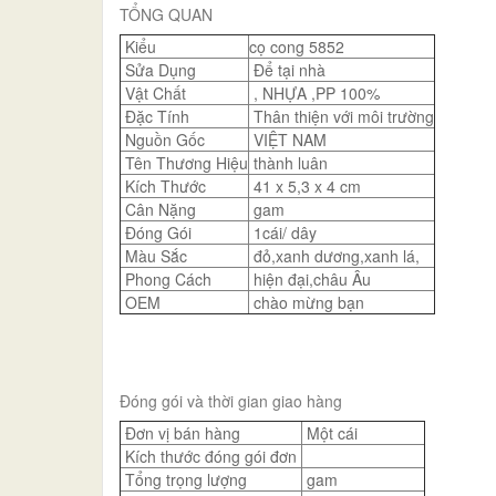
TỔNG QUAN
Kiểu
cọ cong 5852
Sửa Dụng
Để tại nhà
Vật Chất
, NHỰA ,PP 100%
Đặc Tính
Thân thiện với môi trường
Nguồn Gốc
VIỆT NAM
Tên Thương Hiệu
thành luân
Kích Thước
41 x 5,3 x 4 cm
Cân Nặng
gam
Đóng Gói
1cái/ dây
Màu Sắc
đỏ,xanh dương,xanh lá,
Phong Cách
hiện đại,châu Âu
OEM
chào mừng bạn
Đóng gói và thời gian giao hàng
Đơn vị bán hàng
Một cái
Kích thước đóng gói đơn
Tổng trọng lượng
gam