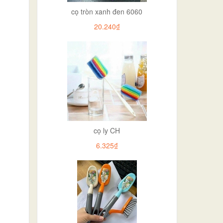
cọ tròn xanh đen 6060
20.240₫
cọ ly CH
6.325₫