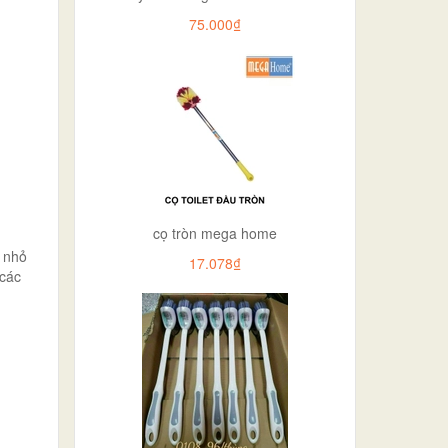
75.000₫
cọ tròn mega home
ế nhỏ
17.078₫
 các