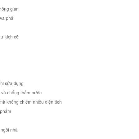
không gian
 va phải
hư kích cỡ
 khi sửa dụng
ẩn và chống thấm nước
n mà không chiếm nhiều diện tích
n phẩm
 ngôi nhà