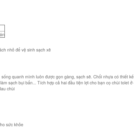
án
ách nhỏ để vệ sinh sạch xẽ
n sống quanh mình luôn được gọn gàng, sạch sẽ. Chổi nhựa có thiết k
m sạch bụi bẩn... Tích hợp cả hai đầu tiện lợi cho bạn cọ chùi tolet ở
lau chùi
 cho sức khỏe