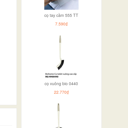
cọ tay cầm 555 TT
7.590₫
cọ vuông bio 0440
22.770₫