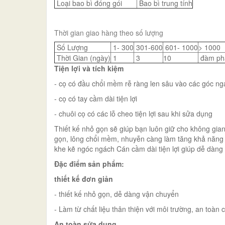
Loại bao bì đóng gói
Bao bì trung tính
Thời gian giao hàng theo số lượng
Số Lượng
1- 300
301-600
601- 1000
> 1000
Thời Gian (ngày)
1
3
10
đàm ph
Tiện lợi và tích kiệm
- cọ có đầu chổi mềm rễ ràng len sâu vào các góc ng
- cọ có tay cầm dài tiện lợi
- chuôi cọ có các lỗ cheo tiện lợi sau khi sửa dụng
Thiết kế nhỏ gọn sẽ giúp bạn luôn giữ cho không gia
gọn, lông chổi mềm, nhuyễn càng làm tăng khả năng là
khe kẽ ngóc ngách Cán cầm dài tiện lợi giúp dễ dàng 
Đặc điểm sản phẩm:
thiết kế đơn giản
- thiết kế nhỏ gọn, dễ dàng vận chuyển
- Làm từ chất liệu thân thiện với môi trường, an toàn
An toàn sửa dụng