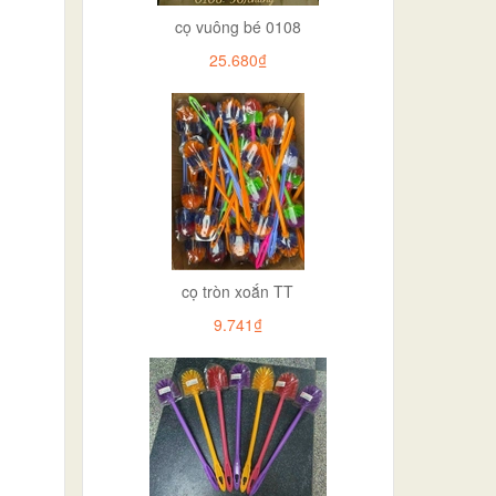
cọ vuông bé 0108
25.680₫
cọ tròn xoắn TT
9.741₫