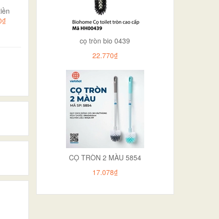
iền
0₫
cọ tròn bio 0439
22.770₫
CỌ TRÒN 2 MÀU 5854
17.078₫