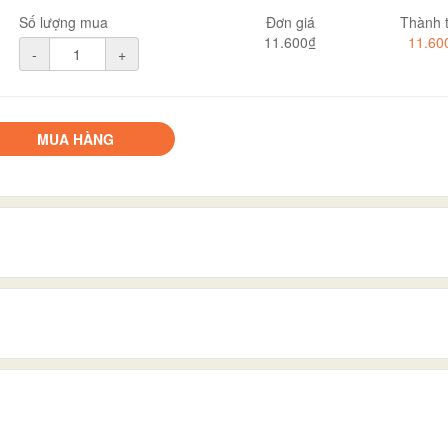
Số lượng mua
Đơn giá
Thành t
11.600₫
11.60
-
+
MUA HÀNG