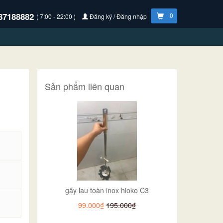
87188882
0
( 7:00 - 22:00 )
Đăng ký / Đăng nhập
Sản phẩm liên quan
gậy lau toàn inox hioko C3
.
99.000₫
195.000₫