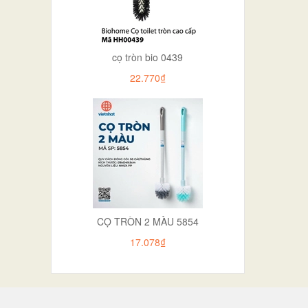
cọ tròn bio 0439
22.770₫
CỌ TRÒN 2 MÀU 5854
17.078₫