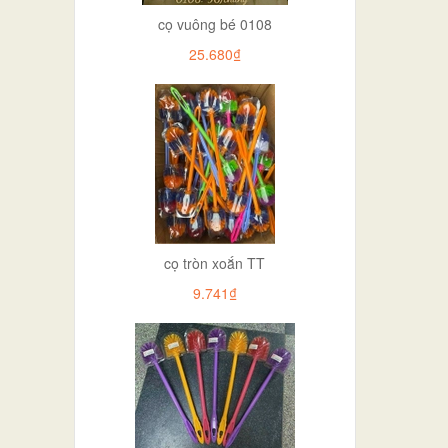
cọ vuông bé 0108
25.680₫
cọ tròn xoắn TT
9.741₫