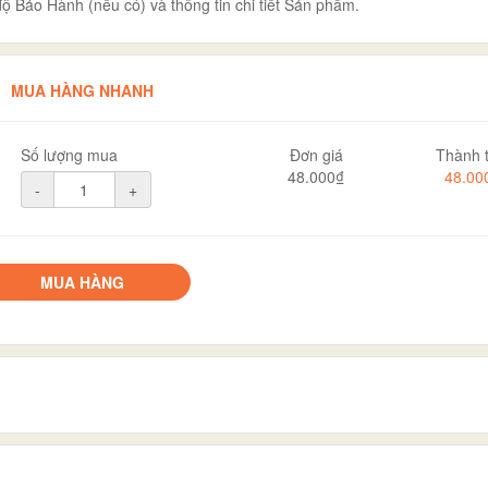
ộ Bảo Hành (nếu có) và thông tin chi tiết Sản phẩm.
MUA HÀNG NHANH
Số lượng mua
Đơn giá
Thành t
48.000₫
48.00
-
+
MUA HÀNG