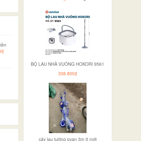
iền
0₫
BỘ LAU NHÀ VUÔNG HOKORI 9561
338.800₫
cây lau tường ovan 3m tt mới