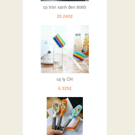
cọ tròn xanh đen 6060
20.240₫
cọ ly CH
6.325₫