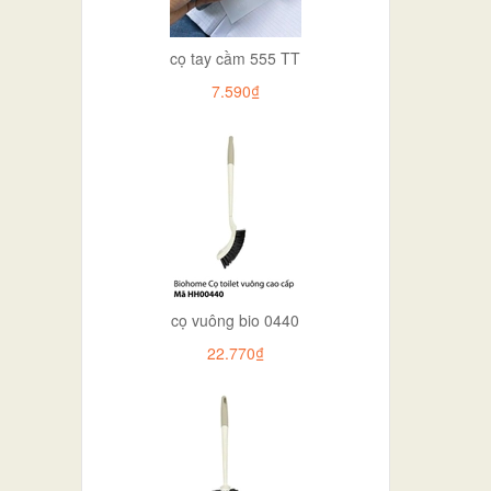
cọ tay cầm 555 TT
7.590₫
cọ vuông bio 0440
22.770₫