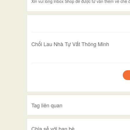
Xin vui lòng inbox Shop để được tư vấn thêm về chế đ
Chổi Lau Nhà Tự Vắt Thông Minh
Tag liên quan
Chia sẻ với bạn bè