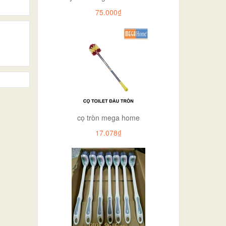
75.000₫
cọ tròn mega home
17.078₫