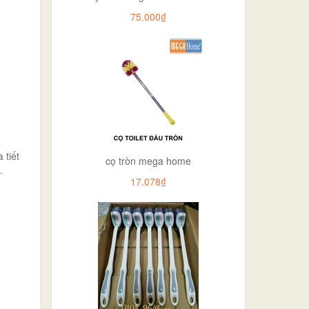
75.000₫
 tiết
cọ tròn mega home
.
17.078₫