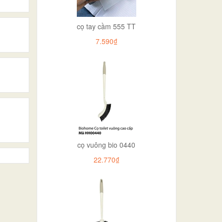
cọ tay cầm 555 TT
7.590₫
cọ vuông bio 0440
22.770₫