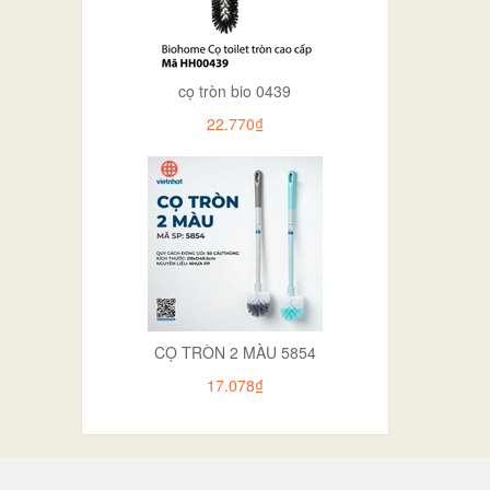
cọ tròn bio 0439
22.770₫
CỌ TRÒN 2 MÀU 5854
17.078₫