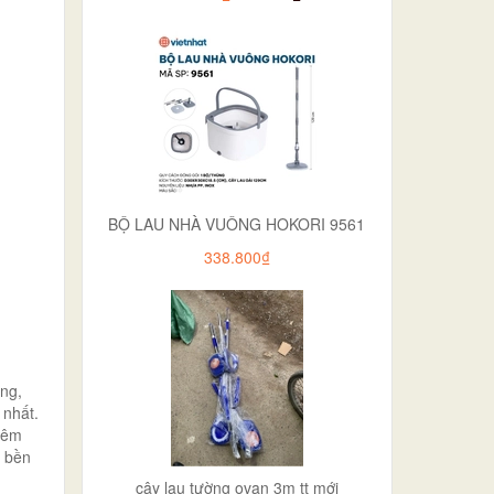
BỘ LAU NHÀ VUÔNG HOKORI 9561
338.800₫
ụng,
 nhất.
thêm
n bền
cây lau tường ovan 3m tt mới