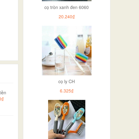
cọ tròn xanh đen 6060
20.240₫
cọ ly CH
6.325₫
iền
0₫