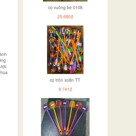
cọ vuông bé 0108
25.680₫
gành
ợng
được
nhua
cọ tròn xoắn TT
9.741₫