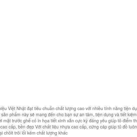
u Việt Nhật đạt tiêu chuẩn chất lượng cao với nhiều tính năng tiện d
ế, sản phẩm này sẽ mang đến cho bạn sự an tâm, tiện dụng và tiết kiệm
hời mặt trước ghế có in họa tiết xinh xắn cực kỳ đáng yêu giúp tô điểm 
cao cấp, bền đẹp Với chất liệu nhựa cao cấp, cứng cáp giúp tủ đồ luô
i chôit trôi lổi kém chất lượng khác