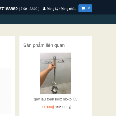
87188882
0
( 7:00 - 22:00 )
Đăng ký / Đăng nhập
Sản phẩm liên quan
gậy lau toàn inox hioko C3
.
99.000₫
195.000₫