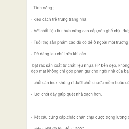
. Tính năng ;
- kiểu cách trẻ trung trang nhã
- Với chất liệu là nhựa cứng cao cấp,nên ghế chịu đượ
- Tuổi thọ sản phẩm cao dù có để ở ngoài môi trường
- Dễ dàng lau chùi,rửa khi cần.
​ bật rác sản xuất từ chất liệu nhựa PP bền đẹp, kh
đẹp mắt không chỉ góp phần giữ cho ngôi nhà của bạ
- chổi cán inox không rỉ .lưỡi chổi chước mềm hoặc cứ
- lưỡi chổi dầy giúp quết nhà xạch hơn.
- Kết cấu cứng cáp,chắc chắn chịu được trọng lượng 
- chịu nhiệt độ lên đến 120*C