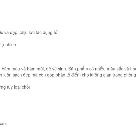
c va đập ,chịu lực tác dụng tốt
 tự nhiên
ông bám màu và bám mùi, dễ vệ sinh. Sản phẩm có nhiều màu sắc và họa
n luôn sạch đẹp mà còn góp phần tô điểm cho không gian trong phòng
ng tùy loại chổi
cao.