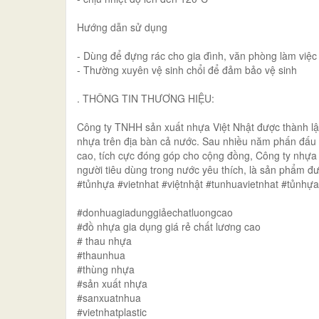
Hướng dẫn sử dụng
- Dùng để đựng rác cho gia đình, văn phòng làm việ
- Thường xuyên vệ sinh chổi để đảm bảo vệ sinh
. THÔNG TIN THƯƠNG HIỆU:
Công ty TNHH sản xuất nhựa Việt Nhật được thành l
nhựa trên địa bàn cả nước. Sau nhiều năm phấn đấu
cao, tích cực đóng góp cho cộng đồng, Công ty nhựa 
người tiêu dùng trong nước yêu thích, là sản phẩm 
#tủnhựa #vietnhat #việtnhật #tunhuavietnhat #tủnhự
#donhuagiadunggiảechatluongcao
#đồ nhựa gia dụng giá rẻ chất lương cao
# thau nhựa
#thaunhua
#thùng nhựa
#sản xuất nhựa
#sanxuatnhua
#vietnhatplastic