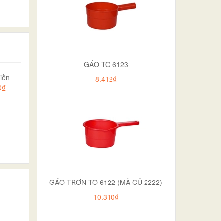
GÁO TO 6123
iền
8.412₫
0₫
GÁO TRƠN TO 6122 (MÃ CŨ 2222)
10.310₫