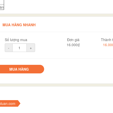
án
MUA HÀNG NHANH
Số lượng mua
Đơn giá
Thành t
16.000₫
16.00
-
+
MUA HÀNG
hluan.com