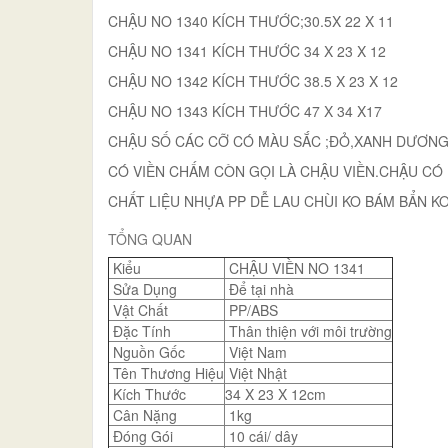
CHẬU NO 1340 KÍCH THƯỚC;30.5X 22 X 11
CHẬU NO 1341 KÍCH THƯỚC 34 X 23 X 12
CHẬU NO 1342 KÍCH THƯỚC 38.5 X 23 X 12
CHẬU NO 1343 KÍCH THƯỚC 47 X 34 X17
CHẬU SỐ CÁC CỠ CÓ MÀU SẮC ;ĐỎ,XANH DƯƠNG,ht
CÓ VIỀN CHẤM CÒN GỌI LÀ CHẬU VIỀN.CHẬU CÓ 
CHẤT LIỆU NHỰA PP DỄ LAU CHÙI KO BÁM BẨN K
TỔNG QUAN
Kiểu
CHẬU VIỀN NO 1341
Sửa Dụng
Để tại nhà
Vật Chất
PP/ABS
Đặc Tính
Thân thiện với môi trường
Nguồn Gốc
Việt Nam
Tên Thương Hiệu
Việt Nhật
Kích Thước
34 X 23 X 12cm
Cân Nặng
1kg
Đóng Gói
10 cái/ dây