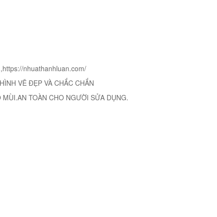
tps://nhuathanhluan.com/
HÌNH VẼ ĐẸP VÀ CHẮC CHẮN
O MÙI.AN TOÀN CHO NGƯỜI SỬA DỤNG.