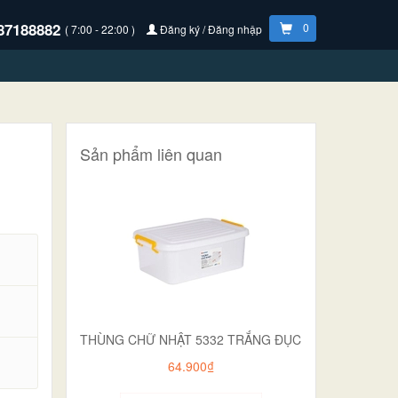
87188882
0
( 7:00 - 22:00 )
Đăng ký / Đăng nhập
Sản phẩm liên quan
THÙNG CHỮ NHẬT 5332 TRẮNG ĐỤC
.
64.900₫