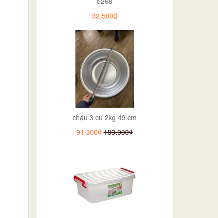
5268
32.500₫
chậu 3 cu 2kg 49 cm
91.300₫
183.000₫