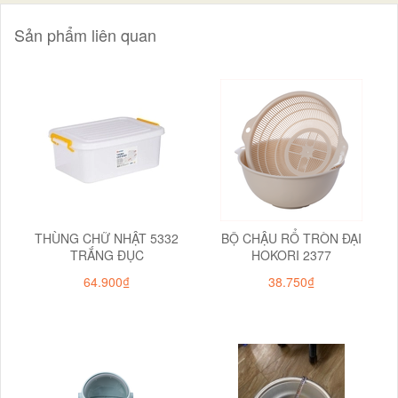
Sản phẩm liên quan
THÙNG CHỮ NHẬT 5332
BỘ CHẬU RỔ TRÒN ĐẠI
TRẮNG ĐỤC
HOKORI 2377
64.900₫
38.750₫