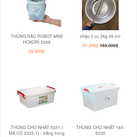
THÙNG RÁC ROBOT MINI
chậu 3 cu 2kg 49 cm
HOKORI 5268
91.300₫
183.000₫
32.500₫
THÙNG CHỮ NHẬT 5331 (
THÙNG CHỮ NHẬT 145-
MÃ CŨ 3333-1) - trắng trong
5330