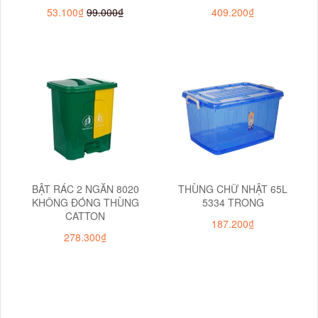
53.100₫
99.000₫
409.200₫
BẬT RÁC 2 NGĂN 8020
THÙNG CHỮ NHẬT 65L
KHÔNG ĐÓNG THÙNG
5334 TRONG
CATTON
187.200₫
278.300₫