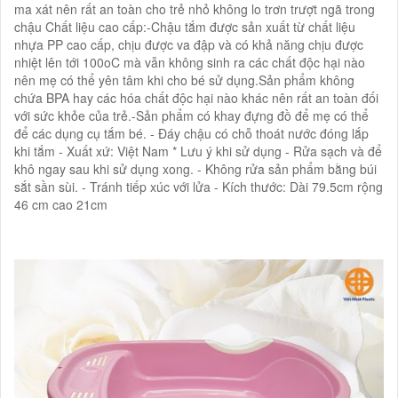
ma xát nên rất an toàn cho trẻ nhỏ không lo trơn trượt ngã trong
chậu Chất liệu cao cấp:-Chậu tắm được sản xuất từ chất liệu
nhựa PP cao cấp, chịu được va đập và có khả năng chịu được
nhiệt lên tới 100oC mà vẫn không sinh ra các chất độc hại nào
nên mẹ có thể yên tâm khi cho bé sử dụng.Sản phẩm không
chứa BPA hay các hóa chất độc hại nào khác nên rất an toàn đối
với sức khỏe của trẻ.-Sản phẩm có khay đựng đồ để mẹ có thể
để các dụng cụ tắm bé. - Đáy chậu có chỗ thoát nước đóng lắp
khi tắm - Xuất xứ: Việt Nam * Lưu ý khi sử dụng - Rửa sạch và để
khô ngay sau khi sử dụng xong. - Không rửa sản phẩm bằng búi
sắt sần sùi. - Tránh tiếp xúc với lửa - Kích thước: Dài 79.5cm rộng
46 cm cao 21cm