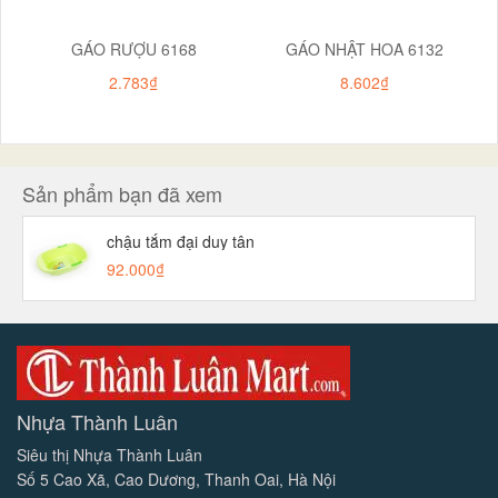
GÁO RƯỢU 6168
GÁO NHẬT HOA 6132
2.783₫
8.602₫
Sản phẩm bạn đã xem
chậu tắm đại duy tân
92.000₫
Nhựa Thành Luân
Siêu thị Nhựa Thành Luân
Số 5 Cao Xã, Cao Dương, Thanh Oai, Hà Nội