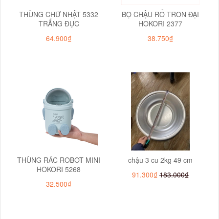
THÙNG CHỮ NHẬT 5332
BỘ CHẬU RỔ TRÒN ĐẠI
TRẮNG ĐỤC
HOKORI 2377
64.900₫
38.750₫
THÙNG RÁC ROBOT MINI
chậu 3 cu 2kg 49 cm
HOKORI 5268
91.300₫
183.000₫
32.500₫