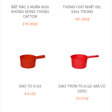
BẬT RÁC 2 NGĂN 8020
THÙNG CHỮ NHẬT 65L
KHÔNG ĐÓNG THÙNG
5334 TRONG
CATTON
187.200₫
278.300₫
GÁO TO 6123
GÁO TRƠN TO 6122 (MÃ CŨ
2222)
8.412₫
10.310₫