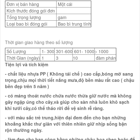
Đơn vị bán hàng
Một cái
Kích thước đóng gói đơn
Tổng trọng lượng
gam
Loại bao bì đóng gói
Bao bì trung tính
Thời gian giao hàng theo số lượng
Số Lượng
1- 300
301-600
601- 1000
> 1000
Thời Gian (ngày)
1
3
10
đàm phán
Tiện lợi và tích kiệm
- chất liệu nhựa PP ( Không tái chế ) cao cấp,bóng mờ sang
trọng,chịu mọi thời tiết nắng mưa,độ bền màu rất cao ( chậu
bền đẹp trên 5 năm )
- có máng thoát nước chứa nước thừa giữ nước mà không
gây ngập úng cho cây,và giúp cho sàn nhà luôn khô sạch
khi tưới cây,có thể tháo rời để vệ sinh rễ ràng.
- với màu sắc trẻ trung,hiện đại đem đến cho bạn những
khoẳng khắc thư giãn với thiên nhiên giữ nhịp sống bận
rộn thường ngày.
- làm đẹp cho ban công bằng những chậu hoa cheo hoặc để