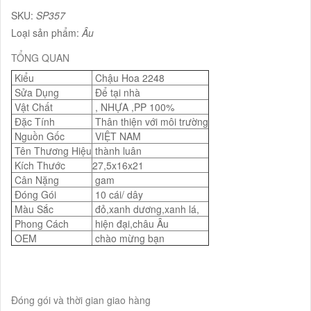
SKU:
SP357
Loại sản phẩm:
Âu
TỔNG QUAN
Kiểu
Chậu Hoa 2248
Sửa Dụng
Để tại nhà
Vật Chất
, NHỰA ,PP 100%
Đặc Tính
Thân thiện với môi trường
Nguồn Gốc
VIỆT NAM
Tên Thương Hiệu
thành luân
Kích Thước
27,5x16x21
Cân Nặng
gam
Đóng Gói
10 cái/ dây
Màu Sắc
đỏ,xanh dương,xanh lá,
Phong Cách
hiện đại,châu Âu
OEM
chào mừng bạn
Đóng gói và thời gian giao hàng