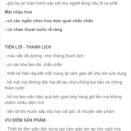
- góc bo an toàn tránh xây xát cho người dùng nếu lỡ va phải
Mặt chậu hoa
- có các ngấn cheo hoa móc quai chắc chắn
- có chân thoát nước rễ ràng
TIỆN LỢI - THANH LỊCH
- màu sắc đỏ,dương, nhẹ nhàng,thanh lịch:
- có các khe làm đá chắc chắn
- thiết kế hiện đại,bắt mắt mang lại cảm giác dễ chịu khi sửa dụng
- bề mặt mịn,không độc hại,dễ lau chùi,chống bụi bẩn và chống
thấm nước
- hỗ trợ làm việc hiệu quả bên gian bếp hàng giờ liền mà không
chiếm nhiều diện tích
- tiện lợi khi muốn sắp xếp hay cất giữ, di chuyển sản phẩm
ƯU ĐIỂM SẨN PHẨM:
- Thiết kế đơn giản,tiện dụng tạo cảm giác ấm áp cho ngôi nhà