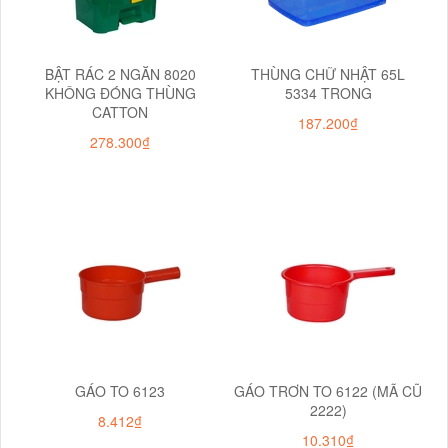
BẬT RÁC 2 NGĂN 8020
THÙNG CHỮ NHẬT 65L
KHÔNG ĐÓNG THÙNG
5334 TRONG
CATTON
187.200₫
278.300₫
GÁO TO 6123
GÁO TRƠN TO 6122 (MÃ CŨ
2222)
8.412₫
10.310₫