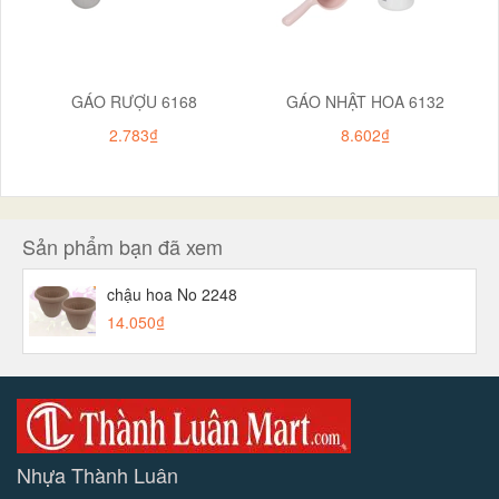
GÁO RƯỢU 6168
GÁO NHẬT HOA 6132
2.783₫
8.602₫
Sản phẩm bạn đã xem
chậu hoa No 2248
14.050₫
Nhựa Thành Luân