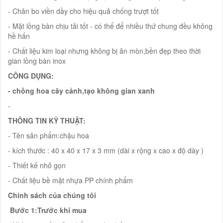
- Chân bo viền dầy cho hiệu quả chống trượt tốt
- Mặt lồng bàn chịu tải tốt - có thể để nhiều thứ chung đều không
hề hấn
- Chất liệu kim loại nhưng không bị ăn mòn,bền đẹp theo thời
gian lồng bàn inox
CÔNG DỤNG:
- chồng hoa cây cảnh,tạo không gian xanh
-
THÔNG TIN KỸ THUẬT:
- Tên sản phẩm:chậu hoa
- kích thước : 40 x 40 x 17 x 3 mm (dài x rộng x cao x độ dày )
- Thiết kế nhỏ gọn
- Chất liệu bề mặt nhựa PP chính phẩm
Chính sách của chúng tôi
Bước 1:Trước khi mua