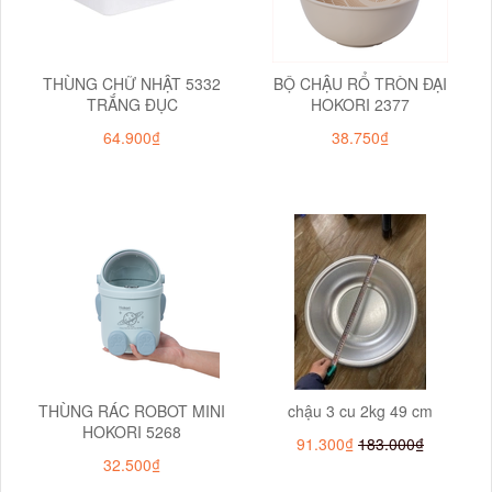
THÙNG CHỮ NHẬT 5332
BỘ CHẬU RỔ TRÒN ĐẠI
TRẮNG ĐỤC
HOKORI 2377
64.900₫
38.750₫
THÙNG RÁC ROBOT MINI
chậu 3 cu 2kg 49 cm
HOKORI 5268
91.300₫
183.000₫
32.500₫