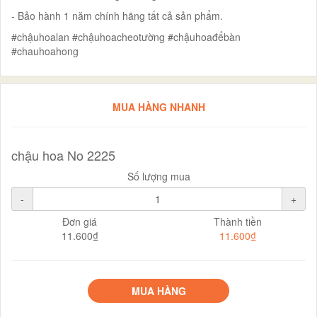
- Bảo hành 1 năm chính hãng tất cả sản phẩm.
#chậuhoalan #chậuhoacheotường #chậuhoađểbàn
#chauhoahong
MUA HÀNG NHANH
chậu hoa No 2225
Số lượng mua
-
+
Đơn giá
Thành tiền
11.600₫
11.600₫
MUA HÀNG