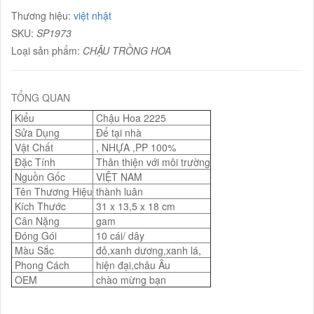
Thương hiệu:
việt nhật
SKU:
SP1973
Loại sản phẩm:
CHẬU TRỒNG HOA
TỔNG QUAN
Kiểu
Chậu Hoa 2225
Sửa Dụng
Để tại nhà
Vật Chất
, NHỰA ,PP 100%
Đặc Tính
Thân thiện với môi trường
Nguồn Gốc
VIỆT NAM
Tên Thương Hiệu
thành luân
Kích Thước
31 x 13,5 x 18 cm
Cân Nặng
gam
Đóng Gói
10 cái/ dây
Màu Sắc
đỏ,xanh dương,xanh lá,
Phong Cách
hiện đại,châu Âu
OEM
chào mừng bạn