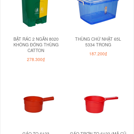
BẬT RÁC 2 NGĂN 8020
THÙNG CHỮ NHẬT 65L
KHÔNG ĐÓNG THÙNG
5334 TRONG
CATTON
187.200₫
278.300₫
GÁO TO 6123
GÁO TRƠN TO 6122 (MÃ CŨ