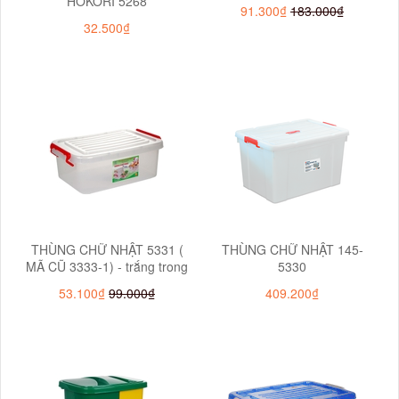
HOKORI 5268
91.300₫
183.000₫
32.500₫
THÙNG CHỮ NHẬT 5331 (
THÙNG CHỮ NHẬT 145-
MÃ CŨ 3333-1) - trắng trong
5330
53.100₫
99.000₫
409.200₫