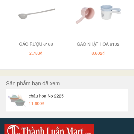
GÁO RƯỢU 6168
GÁO NHẬT HOA 6132
2.783₫
8.602₫
Sản phẩm bạn đã xem
chậu hoa No 2225
11.600₫