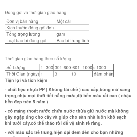
Đóng gói và thời gian giao hàng
Đơn vị bán hàng
Một cái
Kích thước đóng gói đơn
Tổng trọng lượng
gam
Loại bao bì đóng gói
Bao bì trung tính
Thời gian giao hàng theo số lượng
Số Lượng
1- 300
301-600
601- 1000
> 1000
Thời Gian (ngày)
1
3
10
đàm phán
Tiện lợi và tích kiệm
- chất liệu nhựa PP ( Không tái chế ) cao cấp,bóng mờ sang
trọng,chịu mọi thời tiết nắng mưa,độ bền màu rất cao ( chậu
bền đẹp trên 5 năm )
- có máng thoát nước chứa nước thừa giữ nước mà không
gây ngập úng cho cây,và giúp cho sàn nhà luôn khô sạch
khi tưới cây,có thể tháo rời để vệ sinh rễ ràng.
- với màu sắc trẻ trung,hiện đại đem đến cho bạn những