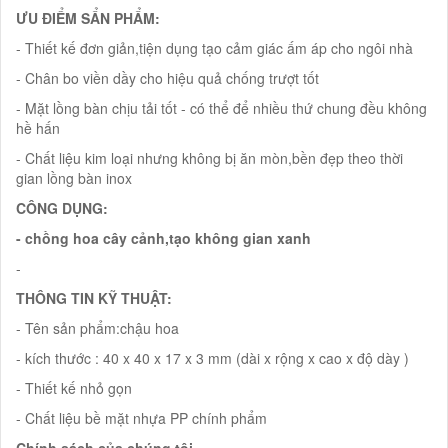
ƯU ĐIỂM SẨN PHẨM:
- Thiết kế đơn giản,tiện dụng tạo cảm giác ấm áp cho ngôi nhà
- Chân bo viền dầy cho hiệu quả chống trượt tốt
- Mặt lồng bàn chịu tải tốt - có thể để nhiều thứ chung đều không
hề hấn
- Chất liệu kim loại nhưng không bị ăn mòn,bền đẹp theo thời
gian lồng bàn inox
CÔNG DỤNG:
- chồng hoa cây cảnh,tạo không gian xanh
-
THÔNG TIN KỸ THUẬT:
- Tên sản phẩm:chậu hoa
- kích thước : 40 x 40 x 17 x 3 mm (dài x rộng x cao x độ dày )
- Thiết kế nhỏ gọn
- Chất liệu bề mặt nhựa PP chính phẩm
Chính sách của chúng tôi