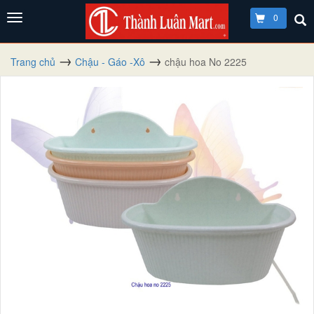
0
Trang chủ
Chậu - Gáo -Xô
chậu hoa No 2225