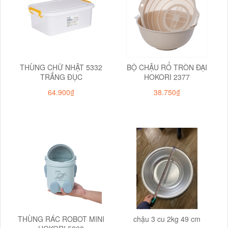
THÙNG CHỮ NHẬT 5332
BỘ CHẬU RỔ TRÒN ĐẠI
TRẮNG ĐỤC
HOKORI 2377
64.900₫
38.750₫
THÙNG RÁC ROBOT MINI
chậu 3 cu 2kg 49 cm