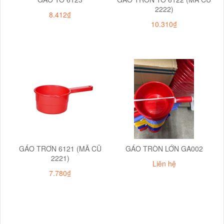
2222)
8.412₫
10.310₫
GÁO TRƠN 6121 (MÃ CŨ
GÁO TRÒN LỚN GA002
2221)
Liên hệ
7.780₫