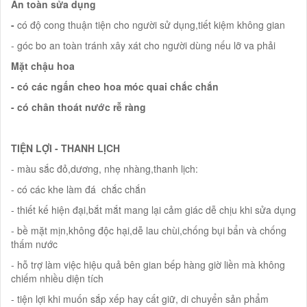
An toàn sửa dụng
-
có độ cong thuận tiện cho người sử dụng,tiết kiệm không gian
- góc bo an toàn tránh xây xát cho người dùng nếu lỡ va phải
Mặt chậu hoa
- có các ngấn cheo hoa móc quai chắc chắn
- có chân thoát nước rễ ràng
TIỆN LỢI - THANH LỊCH
- màu sắc đỏ,dương, nhẹ nhàng,thanh lịch:
- có các khe làm đá chắc chắn
- thiết kế hiện đại,bắt mắt mang lại cảm giác dễ chịu khi sửa dụng
- bề mặt mịn,không độc hại,dễ lau chùi,chống bụi bẩn và chống
thấm nước
- hỗ trợ làm việc hiệu quả bên gian bếp hàng giờ liền mà không
chiếm nhiều diện tích
- tiện lợi khi muốn sắp xếp hay cất giữ, di chuyển sản phẩm