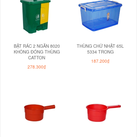
BẬT RÁC 2 NGĂN 8020
THÙNG CHỮ NHẬT 65L
KHÔNG ĐÓNG THÙNG
5334 TRONG
CATTON
187.200₫
278.300₫