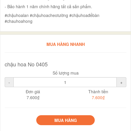
- Bảo hành 1 năm chính hãng tất cả sản phẩm.
#chậuhoalan #chậuhoacheotường #chậuhoađểbàn
#chauhoahong
MUA HÀNG NHANH
chậu hoa No 0405
Số lượng mua
-
+
Đơn giá
Thành tiền
7.600₫
7.600₫
MUA HÀNG