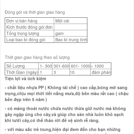
Đóng gói và thời gian giao hàng
Đơn vị bán hàng
Một cái
Kích thước đóng gói đơn
Tổng trọng lượng
gam
Loại bao bì đóng gói
Bao bì trung tính
Thời gian giao hàng theo số lượng
Số Lượng
1- 300
301-600
601- 1000
> 1000
Thời Gian (ngày)
1
3
10
đàm phán
Tiện lợi và tích kiệm
- chất liệu nhựa PP ( Không tái chế ) cao cấp,bóng mờ sang
trọng,chịu mọi thời tiết nắng mưa,độ bền màu rất cao ( chậu
bền đẹp trên 5 năm )
- có máng thoát nước chứa nước thừa giữ nước mà không
gây ngập úng cho cây,và giúp cho sàn nhà luôn khô sạch
khi tưới cây,có thể tháo rời để vệ sinh rễ ràng.
- với màu sắc trẻ trung,hiện đại đem đến cho bạn những