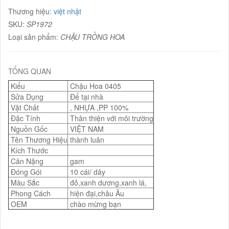
Thương hiệu:
việt nhật
SKU:
SP1972
Loại sản phẩm:
CHẬU TRỒNG HOA
TỔNG QUAN
Kiểu
Chậu Hoa 0405
Sửa Dụng
Để tại nhà
Vật Chất
, NHỰA ,PP 100%
Đặc Tính
Thân thiện với môi trường
Nguồn Gốc
VIỆT NAM
Tên Thương Hiệu
thành luân
Kích Thước
Cân Nặng
gam
Đóng Gói
10 cái/ dây
Màu Sắc
đỏ,xanh dương,xanh lá,
Phong Cách
hiện đại,châu Âu
OEM
chào mừng bạn