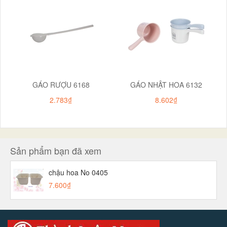
GÁO RƯỢU 6168
GÁO NHẬT HOA 6132
2.783₫
8.602₫
Sản phẩm bạn đã xem
chậu hoa No 0405
7.600₫