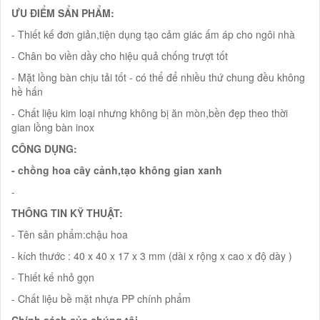
ƯU ĐIỂM SẨN PHẨM:
- Thiết kế đơn giản,tiện dụng tạo cảm giác ấm áp cho ngôi nhà
- Chân bo viền dầy cho hiệu quả chống trượt tốt
- Mặt lồng bàn chịu tải tốt - có thể để nhiều thứ chung đều không
hề hấn
- Chất liệu kim loại nhưng không bị ăn mòn,bền đẹp theo thời
gian lồng bàn inox
CÔNG DỤNG:
- chồng hoa cây cảnh,tạo không gian xanh
-
THÔNG TIN KỸ THUẬT:
- Tên sản phẩm:chậu hoa
- kích thước : 40 x 40 x 17 x 3 mm (dài x rộng x cao x độ dày )
- Thiết kế nhỏ gọn
- Chất liệu bề mặt nhựa PP chính phẩm
Chính sách của chúng tôi