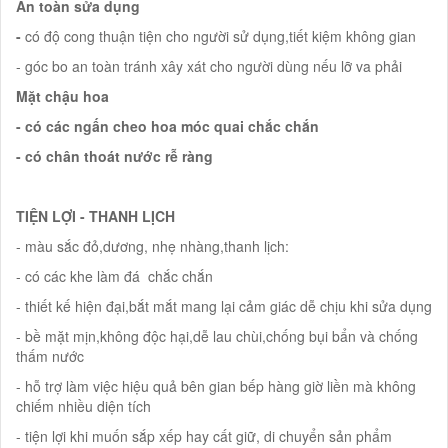
An toàn sửa dụng
-
có độ cong thuận tiện cho người sử dụng,tiết kiệm không gian
- góc bo an toàn tránh xây xát cho người dùng nếu lỡ va phải
Mặt chậu hoa
- có các ngấn cheo hoa móc quai chắc chắn
- có chân thoát nước rễ ràng
TIỆN LỢI - THANH LỊCH
- màu sắc đỏ,dương, nhẹ nhàng,thanh lịch:
- có các khe làm đá chắc chắn
- thiết kế hiện đại,bắt mắt mang lại cảm giác dễ chịu khi sửa dụng
- bề mặt mịn,không độc hại,dễ lau chùi,chống bụi bẩn và chống
thấm nước
- hỗ trợ làm việc hiệu quả bên gian bếp hàng giờ liền mà không
chiếm nhiều diện tích
- tiện lợi khi muốn sắp xếp hay cất giữ, di chuyển sản phẩm