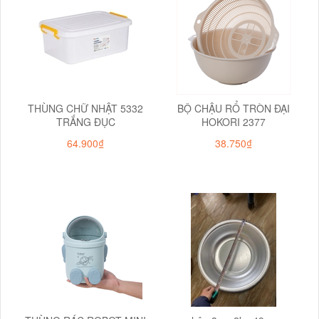
THÙNG CHỮ NHẬT 5332
BỘ CHẬU RỔ TRÒN ĐẠI
TRẮNG ĐỤC
HOKORI 2377
64.900₫
38.750₫