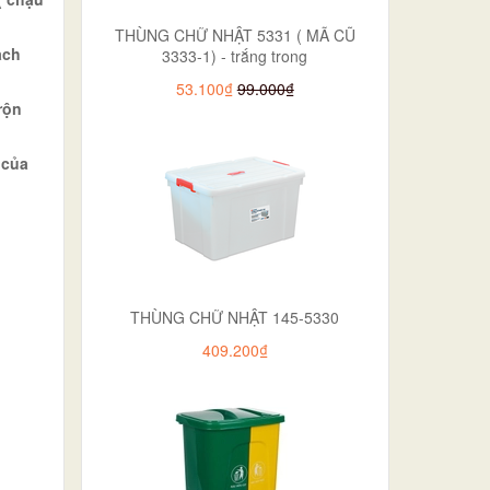
THÙNG CHỮ NHẬT 5331 ( MÃ CŨ
ạch
3333-1) - trắng trong
53.100₫
99.000₫
rộn
 của
THÙNG CHỮ NHẬT 145-5330
409.200₫