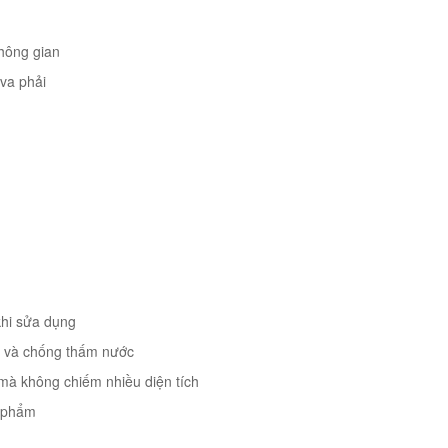
không gian
 va phải
 khi sửa dụng
ẩn và chống thấm nước
n mà không chiếm nhiều diện tích
n phẩm