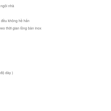
 ngôi nhà
ng đều không hề hấn
heo thời gian lồng bàn inox
 độ dày )