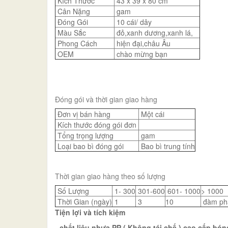
Kích Thước
43 x 39 x 80 cm
Cân Nặng
gam
Đóng Gói
10 cái/ dây
Màu Sắc
đỏ,xanh dương,xanh lá,
Phong Cách
hiện đại,châu Âu
OEM
chào mừng bạn
Đóng gói và thời gian giao hàng
Đơn vị bán hàng
Một cái
Kích thước đóng gói đơn
Tổng trọng lượng
gam
Loại bao bì đóng gói
Bao bì trung tính
Thời gian giao hàng theo số lượng
Số Lượng
1- 300
301-600
601- 1000
> 1000
Thời Gian (ngày)
1
3
10
đàm ph
Tiện lợi và tích kiệm
- chất liệu nhựa PP ( Không tái chế ) cao cấp,bó