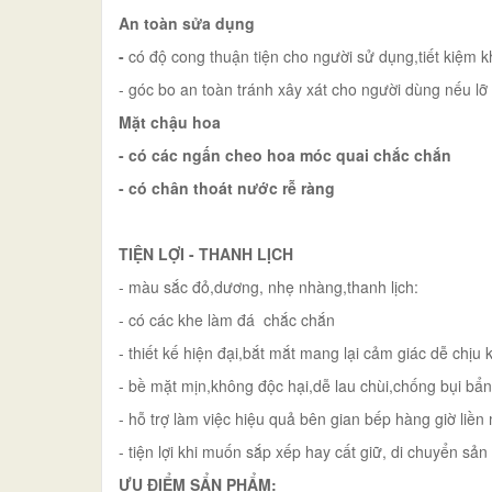
An toàn sửa dụng
-
có độ cong thuận tiện cho người sử dụng,tiết kiệm 
- góc bo an toàn tránh xây xát cho người dùng nếu lỡ
Mặt chậu hoa
- có các ngấn cheo hoa móc quai chắc chắn
- có chân thoát nước rễ ràng
TIỆN LỢI - THANH LỊCH
- màu sắc đỏ,dương, nhẹ nhàng,thanh lịch:
- có các khe làm đá chắc chắn
- thiết kế hiện đại,bắt mắt mang lại cảm giác dễ chịu
- bề mặt mịn,không độc hại,dễ lau chùi,chống bụi b
- hỗ trợ làm việc hiệu quả bên gian bếp hàng giờ liề
- tiện lợi khi muốn sắp xếp hay cất giữ, di chuyển sả
ƯU ĐIỂM SẨN PHẨM: