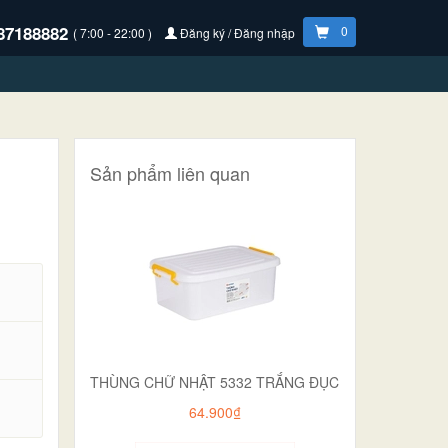
87188882
0
( 7:00 - 22:00 )
Đăng ký / Đăng nhập
Sản phẩm liên quan
THÙNG CHỮ NHẬT 5332 TRẮNG ĐỤC
.
64.900₫