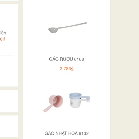
iền
00₫
GÁO RƯỢU 6168
2.783₫
GÁO NHẬT HOA 6132