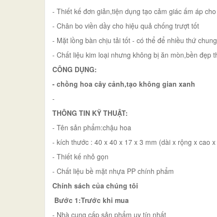
- Thiết kế đơn giản,tiện dụng tạo cảm giác ấm áp cho
- Chân bo viền dầy cho hiệu quả chống trượt tốt
- Mặt lồng bàn chịu tải tốt - có thể để nhiều thứ chu
- Chất liệu kim loại nhưng không bị ăn mòn,bền đẹp t
CÔNG DỤNG:
- chồng hoa cây cảnh,tạo không gian xanh
-
THÔNG TIN KỸ THUẬT:
- Tên sản phẩm:chậu hoa
- kích thước : 40 x 40 x 17 x 3 mm (dài x rộng x cao x
- Thiết kế nhỏ gọn
- Chất liệu bề mặt nhựa PP chính phẩm
Chính sách của chúng tôi
Bước 1:Trước khi mua
- Nhà cung cấp sản phẩm uy tín nhất