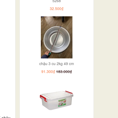
5268
32.500₫
chậu 3 cu 2kg 49 cm
91.300₫
183.000₫
( chậu