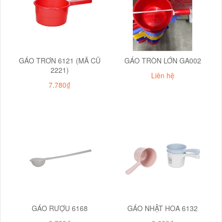
GÁO TRƠN 6121 (MÃ CŨ
GÁO TRÒN LỚN GA002
2221)
Liên hệ
7.780₫
GÁO RƯỢU 6168
GÁO NHẬT HOA 6132