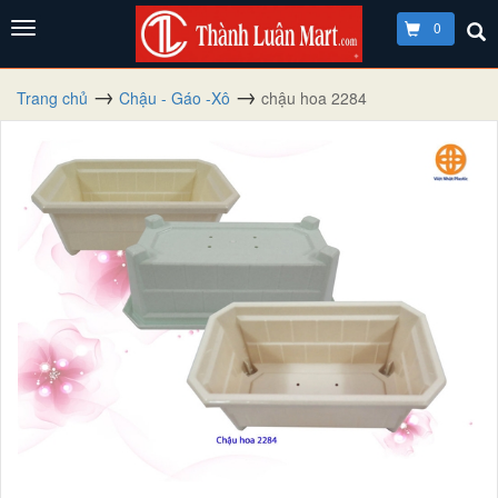
0
Trang chủ
Chậu - Gáo -Xô
chậu hoa 2284