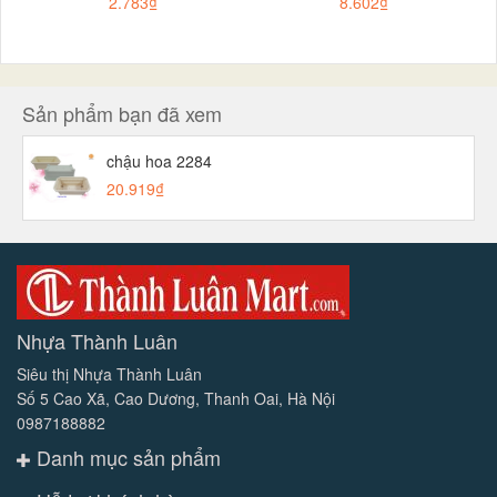
2.783₫
8.602₫
Sản phẩm bạn đã xem
chậu hoa 2284
20.919₫
Nhựa Thành Luân
Siêu thị Nhựa Thành Luân
Số 5 Cao Xã, Cao Dương, Thanh Oai, Hà Nội
0987188882
Danh mục sản phẩm