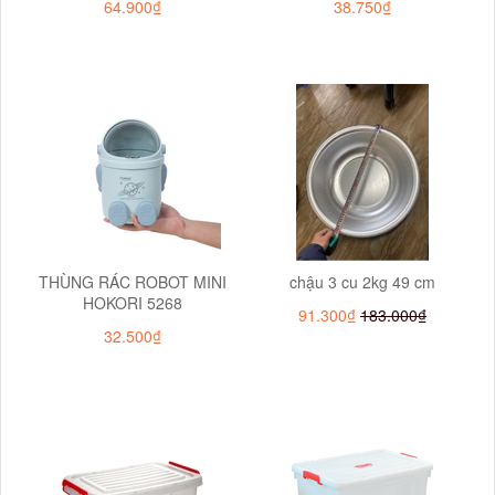
64.900₫
38.750₫
THÙNG RÁC ROBOT MINI
chậu 3 cu 2kg 49 cm
HOKORI 5268
91.300₫
183.000₫
32.500₫