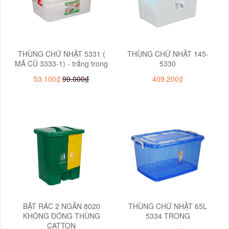
THÙNG CHỮ NHẬT 5331 (
THÙNG CHỮ NHẬT 145-
MÃ CŨ 3333-1) - trắng trong
5330
53.100₫
99.000₫
409.200₫
BẬT RÁC 2 NGĂN 8020
THÙNG CHỮ NHẬT 65L
KHÔNG ĐÓNG THÙNG
5334 TRONG
CATTON