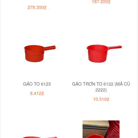
187.200₫
278.300₫
GÁO TO 6123
GÁO TRƠN TO 6122 (MÃ CŨ
2222)
8.412₫
10.310₫