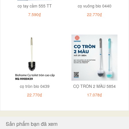
cọ tay cầm 555 TT
cọ vuông bio 0440
7.590₫
22.770₫
cọ tròn bio 0439
CỌ TRÒN 2 MÀU 5854
22.770₫
17.078₫
Sản phẩm bạn đã xem