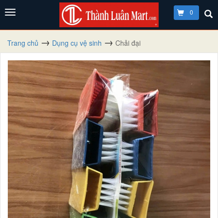
0
Trang chủ
Dụng cụ vệ sinh
Chải đại