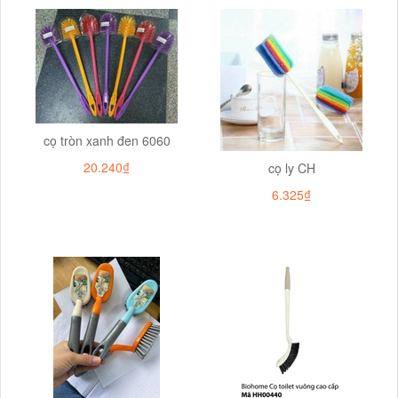
cọ tròn xanh đen 6060
20.240₫
cọ ly CH
6.325₫