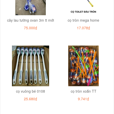
cây lau tường ovan 3m tt mới
cọ tròn mega home
75.000₫
17.078₫
cọ vuông bé 0108
cọ tròn xoắn TT
25.680₫
9.741₫