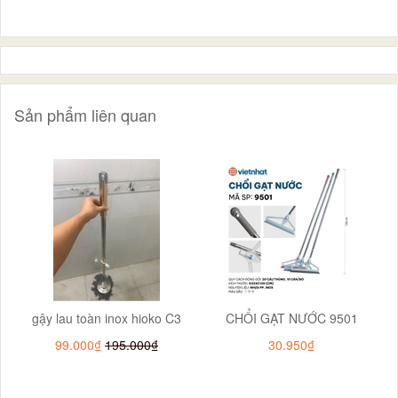
Sản phẩm liên quan
gậy lau toàn inox hioko C3
CHỔI GẠT NƯỚC 9501
99.000₫
195.000₫
30.950₫