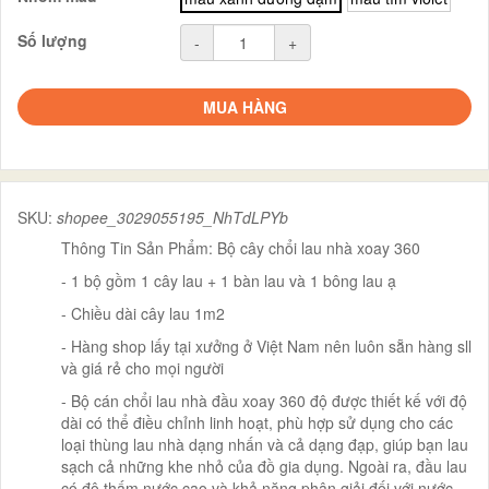
Số lượng
-
+
MUA HÀNG
SKU:
shopee_3029055195_NhTdLPYb
Thông Tin Sản Phẩm: Bộ cây chổi lau nhà xoay 360
- 1 bộ gồm 1 cây lau + 1 bàn lau và 1 bông lau ạ
- Chiều dài cây lau 1m2
- Hàng shop lấy tại xưởng ở Việt Nam nên luôn sẵn hàng sll
và giá rẻ cho mọi người
- Bộ cán chổi lau nhà đầu xoay 360 độ được thiết kế với độ
dài có thể điều chỉnh linh hoạt, phù hợp sử dụng cho các
loại thùng lau nhà dạng nhấn và cả dạng đạp, giúp bạn lau
sạch cả những khe nhỏ của đồ gia dụng. Ngoài ra, đầu lau
có độ thấm nước cao và khả năng phân giải đối với nước,