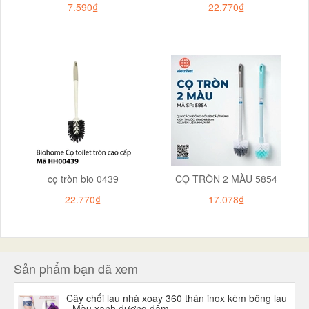
7.590₫
22.770₫
cọ tròn bio 0439
CỌ TRÒN 2 MÀU 5854
22.770₫
17.078₫
Sản phẩm bạn đã xem
Cây chổi lau nhà xoay 360 thân inox kèm bông lau
- Màu xanh dương đậm