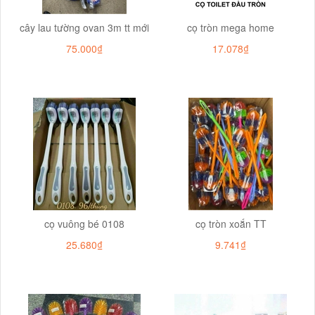
cây lau tường ovan 3m tt mới
cọ tròn mega home
75.000₫
17.078₫
cọ vuông bé 0108
cọ tròn xoắn TT
25.680₫
9.741₫