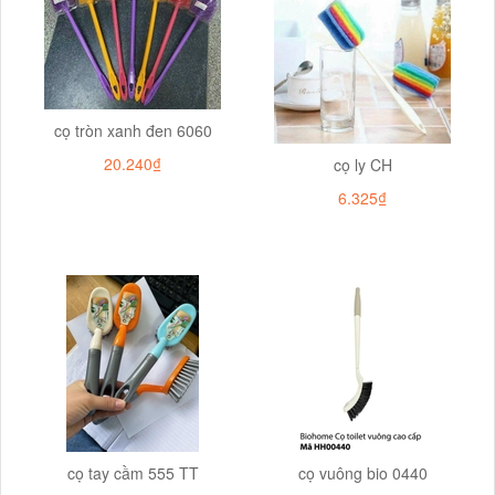
cọ tròn xanh đen 6060
20.240₫
cọ ly CH
6.325₫
cọ tay cầm 555 TT
cọ vuông bio 0440