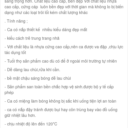
sang trọng hơn. Chất liệu cao cấp, bền đẹp Với chất liệu nhựa
cao cấp, cứng cáp luôn bền đẹp với thời gian mà không lo bị biến
dạng như các loại trôi lổi kém chất lượng khác
. Tính năng ;
- Ca có nắp thiết kế nhiều kiểu dáng đẹp mắt
- kiểu cách trẻ trung trang nhã
- Với chất liệu là nhựa cứng cao cấp,nên ca được va đập ,chịu lực
tác dụng tốt
- Tuổi thọ sản phẩm cao dù có để ở ngoài môi trường tự nhiên
- Dễ dàng lau chùi,rửa khi cần.
- bề mặt chậu sáng bóng dễ lau chùi
- Sản phẩm san toàn bền chắc hợp vệ sinh.được bộ y tế cấp
phép
- Ca có miệng làm bóng không bị sắc khi uống tiện lợi an toàn
- ca có nắp đậy tránh được bụi hay côn trùng bay vào đồ uống
giữ nhiệt lâu hơn.
- chịu nhiệt độ lên đến 120*C