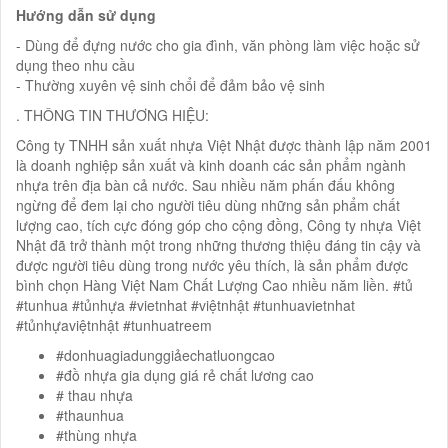
Hướng dẫn sử dụng
- Dùng để đựng nước cho gia đình, văn phòng làm việc hoặc sử
dụng theo nhu cầu
- Thường xuyên vệ sinh chổi để đảm bảo vệ sinh
. THÔNG TIN THƯƠNG HIỆU:
Công ty TNHH sản xuất nhựa Việt Nhật được thành lập năm 2001
là doanh nghiệp sản xuất và kinh doanh các sản phẩm ngành
nhựa trên địa bàn cả nước. Sau nhiều năm phấn đấu không
ngừng để đem lại cho người tiêu dùng những sản phẩm chất
lượng cao, tích cực đóng góp cho cộng đồng, Công ty nhựa Việt
Nhật đã trở thành một trong những thương thiệu đáng tin cậy và
được người tiêu dùng trong nước yêu thích, là sản phẩm được
bình chọn Hàng Việt Nam Chất Lượng Cao nhiều năm liền. #tủ
#tunhua #tủnhựa #vietnhat #việtnhật #tunhuavietnhat
#tủnhựaviệtnhật #tunhuatreem
#donhuagiadunggiảechatluongcao
#đồ nhựa gia dụng giá rẻ chất lương cao
# thau nhựa
#thaunhua
#thùng nhựa