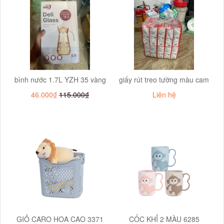
bình nước 1.7L YZH 35 vàng
giấy rút treo tường màu cam
46.000₫
115.000₫
Liên hệ
GIỎ CARO HOA CAO 3371
CỐC KHỈ 2 MÀU 6285