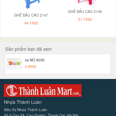
GHẾ ĐẨU CAO 2146
GHẾ ĐẨU CAO 2147
51.739₫
64.136₫
Sản phẩm bạn đã xem
ca NO 6030
4.850₫
Nhựa Thành Luân
Siêu thị Nhựa Thành Luân
Số 5 Cao Xã, Cao Dương, Thanh Oai, Hà Nội