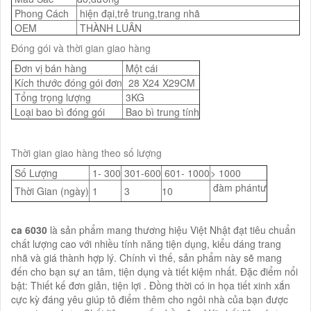
Phong Cách
hiện đại,trẻ trung,trang nhã
OEM
THÀNH LUÂN
Đóng gói và thời gian giao hàng
Đơn vị bán hàng
Một cái
Kích thước đóng gói đơn
28 X24 X29CM
Tổng trọng lượng
3KG
Loại bao bì đóng gói
Bao bì trung tính
Thời gian giao hàng theo số lượng
Số Lượng
1- 300
301-600
601- 1000
> 1000
đàm phántư
Thời Gian (ngày)
1
3
10
ca 6030
là sản phẩm mang thương hiệu Việt Nhật đạt tiêu chuẩn
chất lượng cao với nhiều tính năng tiện dụng, kiểu dáng trang
nhã và giá thành hợp lý. Chính vì thế, sản phẩm này sẽ mang
đến cho bạn sự an tâm, tiện dụng và tiết kiệm nhất. Đặc điểm nổi
bật: Thiết kế đơn giản, tiện lợi . Đồng thời có in họa tiết xinh xắn
cực kỳ đáng yêu giúp tô điểm thêm cho ngôi nhà của bạn được