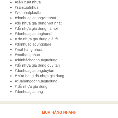
#sản xuất nhựa
#sanxuatnhua
#vietnhatplastic
#donhuagiadungvietnhat
#đồ nhựa gia dụng việt nhật
#đồ nhựa gia dụng hà nội
#donhuagiadunghanoi
# dồ nhựa gia dụng giá rẻ
#donhuagiadunggiare
#mặt hàng nhựa
#mathangnhua
#dánháchdonhuagiadung
#đồ nhựa gia dụng duy tân
#donhuagiadungduytan
# cửa hàng dồ nhựa gia dụng
#cuahangdonhuagiadung
# dồ nhựa gia dụng
#donhuagiadung
MUA HÀNG NHANH