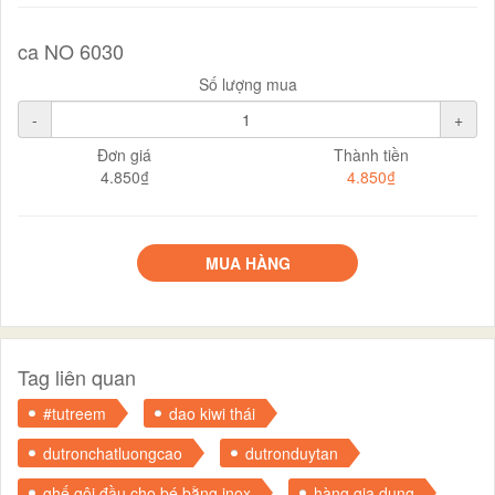
ca NO 6030
Số lượng mua
-
+
Đơn giá
Thành tiền
4.850₫
4.850₫
MUA HÀNG
Tag liên quan
#tutreem
dao kiwi thái
dutronchatluongcao
dutronduytan
ghế gội đầu cho bé bằng inox
hàng gia dụng