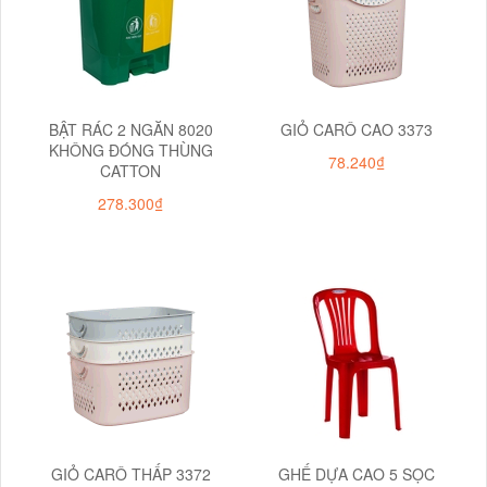
BẬT RÁC 2 NGĂN 8020
GIỎ CARÔ CAO 3373
KHÔNG ĐÓNG THÙNG
78.240₫
CATTON
278.300₫
GIỎ CARÔ THẤP 3372
GHẾ DỰA CAO 5 SỌC