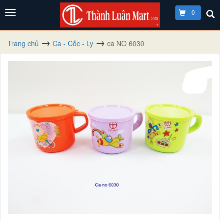
0
Trang chủ
Ca - Cốc - Ly
ca NO 6030