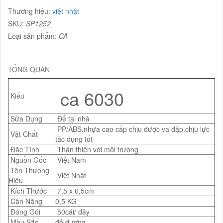
Thương hiệu:
việt nhật
SKU:
SP1252
Loại sản phẩm:
CA
TỔNG QUAN
ca 6030
Kiểu
Sửa Dụng
Để tại nhà
PP/ABS.nhựa cao cấp chịu được va đập.chịu lực
Vật Chất
tác dụng tốt
Đặc Tính
Thân thiện với môi trường
Nguồn Gốc
Việt Nam
Tên Thương
Việt Nhật
Hiệu
Kích Thước
7,5 x 6,5cm
Cân Nặng
0,5 KG
Đóng Gói
50cái/ dây
Màu Sắc
đỏ,dương