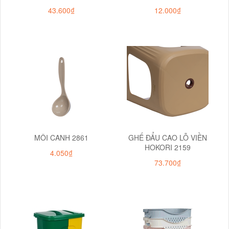
43.600₫
12.000₫
MÔI CANH 2861
GHẾ ĐẨU CAO LỖ VIỀN
HOKORI 2159
4.050₫
73.700₫