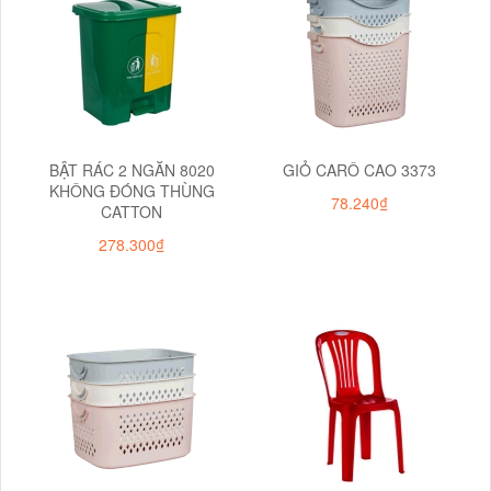
BẬT RÁC 2 NGĂN 8020
GIỎ CARÔ CAO 3373
KHÔNG ĐÓNG THÙNG
78.240₫
CATTON
278.300₫