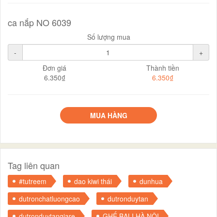
ca nắp NO 6039
Số lượng mua
-
+
Đơn giá
Thành tiền
6.350₫
6.350₫
MUA HÀNG
Tag liên quan
#tutreem
dao kiwi thái
dunhua
dutronchatluongcao
dutronduytan
dutronduytangiare
GHẾ BALI HÀ NỘI