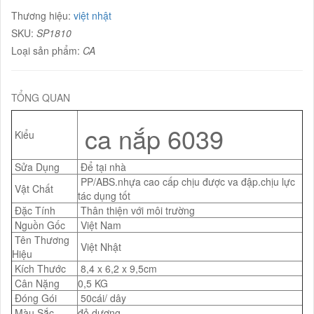
Thương hiệu:
việt nhật
SKU:
SP1810
Loại sản phẩm:
CA
TỔNG QUAN
ca nắp 6039
Kiểu
Sửa Dụng
Để tại nhà
PP/ABS.nhựa cao cấp chịu được va đập.chịu lực
Vật Chất
tác dụng tốt
Đặc Tính
Thân thiện với môi trường
Nguồn Gốc
Việt Nam
Tên Thương
Việt Nhật
Hiệu
Kích Thước
8,4 x 6,2 x 9,5cm
Cân Nặng
0,5 KG
Đóng Gói
50cái/ dây
Màu Sắc
đỏ,dương