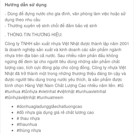
Hướng dẫn sử dụng
- Dùng để đựng nước cho gia đình, văn phòng làm việc hoặc sử
dụng theo nhu cầu
- Thường xuyên vệ sinh chổi để đảm bảo vệ sinh
. THÔNG TIN THƯƠNG HIỆU:
Công ty TNHH sản xuất nhựa Việt Nhật được thành lập năm 2001
là doanh nghiệp sản xuất và kinh doanh các sản phẩm ngành
nhựa trên địa bàn cả nước. Sau nhiều năm phấn đấu không
ngừng để đem lại cho người tiêu dùng những sản phẩm chất
lượng cao, tích cực đóng góp cho cộng đồng, Công ty nhựa Việt
Nhật đã trở thành một trong những thương thiệu đáng tin cậy và
được người tiêu dùng trong nước yêu thích, là sản phẩm được
bình chọn Hàng Việt Nam Chất Lượng Cao nhiều năm liền. #tủ
#tunhua #tủnhựa #vietnhat #việtnhật #tunhuavietnhat
#tủnhựaviệtnhật #tunhuatreem
#donhuagiadunggiảechatluongcao
#đồ nhựa gia dụng giá rẻ chất lương cao
# thau nhựa
#thaunhua
#thùng nhựa