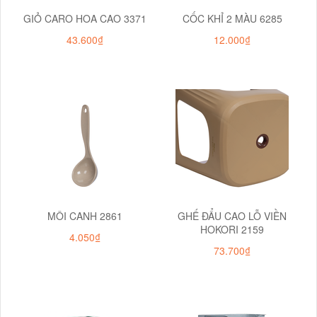
GIỎ CARO HOA CAO 3371
CỐC KHỈ 2 MÀU 6285
43.600₫
12.000₫
MÔI CANH 2861
GHẾ ĐẨU CAO LỖ VIỀN
HOKORI 2159
4.050₫
73.700₫