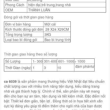
Phong Cách
hiện đại,trẻ trung,trang nhã
OEM
THÀNH LUÂN
Đóng gói và thời gian giao hàng
Đơn vị bán hàng
Một cái
Kích thước đóng gói đơn
28 X24 X29CM
Tổng trọng lượng
3KG
Loại bao bì đóng gói
Bao bì trung tính
Thời gian giao hàng theo số lượng
Số Lượng
1- 300
301-600
601- 1000
> 1000
đàm phántư
Thời Gian (ngày)
1
3
10
ca 6039
là sản phẩm mang thương hiệu Việt Nhật đạt tiêu chuẩn
chất lượng cao với nhiều tính năng tiện dụng, kiểu dáng trang
nhã và giá thành hợp lý. Chính vì thế, sản phẩm này sẽ mang
đến cho bạn sự an tâm, tiện dụng và tiết kiệm nhất. Đặc điểm nổi
bật: Thiết kế đơn giản, tiện lợi . Đồng thời có in họa tiết xinh xắn
cực kỳ đáng yêu giúp tô điểm thêm cho ngôi nhà của bạn được