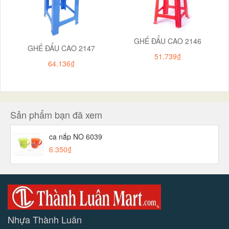
GHẾ ĐẨU CAO 2146
GHẾ ĐẨU CAO 2147
51.739₫
64.136₫
Sản phẩm bạn đã xem
ca nắp NO 6039
6.350₫
Nhựa Thành Luân