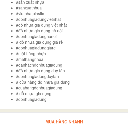
#sản xuất nhựa
#sanxuatnhua
#vietnhatplastic
#donhuagiadungvietnhat
#đồ nhựa gia dụng việt nhật
#đồ nhựa gia dụng hà nội
#donhuagiadunghanoi
# dồ nhựa gia dụng giá rẻ
#donhuagiadunggiare
#mặt hàng nhựa
#mathangnhua
#dánháchdonhuagiadung
#đồ nhựa gia dụng duy tân
#donhuagiadungduytan
# cửa hàng dồ nhựa gia dụng
#cuahangdonhuagiadung
# dồ nhựa gia dụng
#donhuagiadung
MUA HÀNG NHANH