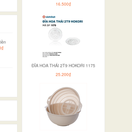
16.500₫
iền
0₫
ĐĨA HOA THÁI 2T9 HOKORI 1175
25.200₫