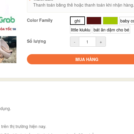
Thanh toán bằng thẻ hoặc thanh toán khi nhận hàng
Color Family
ghi
nâu
xanh
baby c
little kiukiu
bát ăn dặm cho bé
Số lượng
-
+
MUA HÀNG
 dụng.
ên thị trường hiện nay.