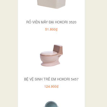
RỔ VIỀN MÂY ĐẠI HOKORI 3520
51.800₫
BỆ VỆ SINH TRẺ EM HOKORI 5457
124.900₫