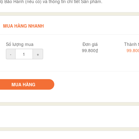
ộ Bảo Hành (nếu có) và thông tin chi tiết Sản phẩm.
MUA HÀNG NHANH
Số lượng mua
Đơn giá
Thành t
99.800₫
99.80
-
+
MUA HÀNG