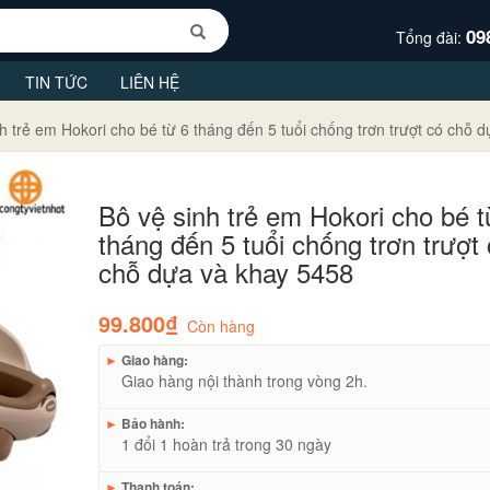
09
Tổng đài:
TIN TỨC
LIÊN HỆ
h trẻ em Hokori cho bé từ 6 tháng đến 5 tuổi chống trơn trượt có chỗ 
Bô vệ sinh trẻ em Hokori cho bé t
tháng đến 5 tuổi chống trơn trượt
chỗ dựa và khay 5458
99.800₫
Còn hàng
►
Giao hàng:
Giao hàng nội thành trong vòng 2h.
►
Bảo hành:
1 đổi 1 hoàn trả trong 30 ngày
►
Thanh toán: