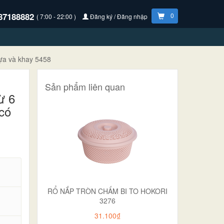
87188882
0
( 7:00 - 22:00 )
Đăng ký / Đăng nhập
dựa và khay 5458
Sản phẩm liên quan
ừ 6
 có
RỔ NẮP TRÒN CHẤM BI TO HOKORI
3276
31.100₫