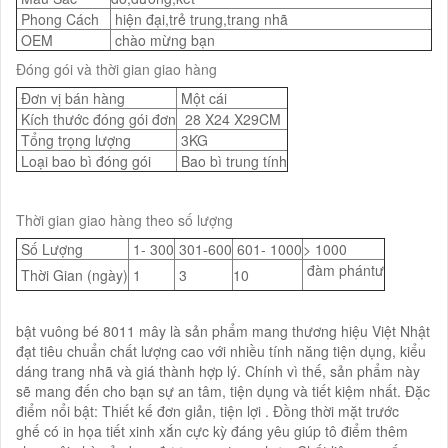
Phong Cách
hiện đại,trẻ trung,trang nhã
OEM
chào mừng bạn
Đóng gói và thời gian giao hàng
Đơn vị bán hàng
Một cái
Kích thước đóng gói đơn
28 X24 X29CM
Tổng trọng lượng
3KG
Loại bao bì đóng gói
Bao bì trung tính
Thời gian giao hàng theo số lượng
Số Lượng
1- 300
301-600
601- 1000
> 1000
đàm phántư
Thời Gian (ngày)
1
3
10
bật vuông bé 8011 mây là sản phẩm mang thương hiệu Việt Nhật
đạt tiêu chuẩn chất lượng cao với nhiều tính năng tiện dụng, kiểu
dáng trang nhã và giá thành hợp lý. Chính vì thế, sản phẩm này
sẽ mang đến cho bạn sự an tâm, tiện dụng và tiết kiệm nhất. Đặc
điểm nổi bật: Thiết kế đơn giản, tiện lợi . Đồng thời mặt trước
ghế có in họa tiết xinh xắn cực kỳ đáng yêu giúp tô điểm thêm