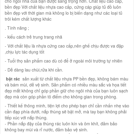
cho ngôi nhà của bạn được sang trọng hơn. Chất liệu cao cấp,
bền đẹp Với chất liệu nhựa cao cấp, cứng cáp giúp tủ đồ luôn
bền đẹp với thời gian mà không lo bị biến dạng như các loại tủ
trôi kém chất lượng khác
. Tính năng ;
- kiểu cách trẻ trung trang nhã
- Với chất liệu là nhựa cứng cao cấp,nên ghế chịu được va đập
,chịu lực tác dụng tốt
- Tuổi thọ sản phẩm cao dù có để ở ngoài môi trường tự nhiên
- Dễ dàng lau chùi,rửa khi cần.
​ bật rác
sản xuất từ chất liệu nhựa PP bền đẹp, không bám màu
và bám mùi, dễ vệ sinh. Sản phẩm có nhiều màu sắc và họa tiết
đẹp mắt không chỉ góp phần giữ cho ngôi nhà của bạn luôn sạch
đẹp mà còn góp phần tô điểm cho không gian trong phòng.
- Thiết kế thông minh, tiện lợi cho phép bạn chỉ cần nhấn nhẹ vào
cần đạp phía dưới, nắp thùng sẽ bật mở, mà tay bạn không phải
tiếp xúc với nắp thùng.
- Phần nắp đậy của thùng rác luôn kín và ôm khít, đảm bảo
không bay mùi và rỉ nước, đảm bảo vệ sinh.