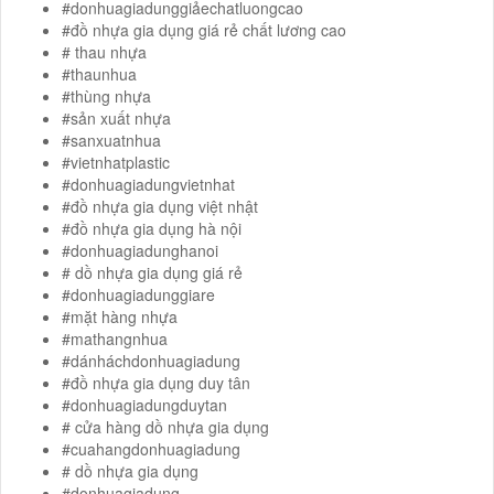
#donhuagiadunggiảechatluongcao
#đồ nhựa gia dụng giá rẻ chất lương cao
# thau nhựa
#thaunhua
#thùng nhựa
#sản xuất nhựa
#sanxuatnhua
#vietnhatplastic
#donhuagiadungvietnhat
#đồ nhựa gia dụng việt nhật
#đồ nhựa gia dụng hà nội
#donhuagiadunghanoi
# dồ nhựa gia dụng giá rẻ
#donhuagiadunggiare
#mặt hàng nhựa
#mathangnhua
#dánháchdonhuagiadung
#đồ nhựa gia dụng duy tân
#donhuagiadungduytan
# cửa hàng dồ nhựa gia dụng
#cuahangdonhuagiadung
# dồ nhựa gia dụng
#donhuagiadung