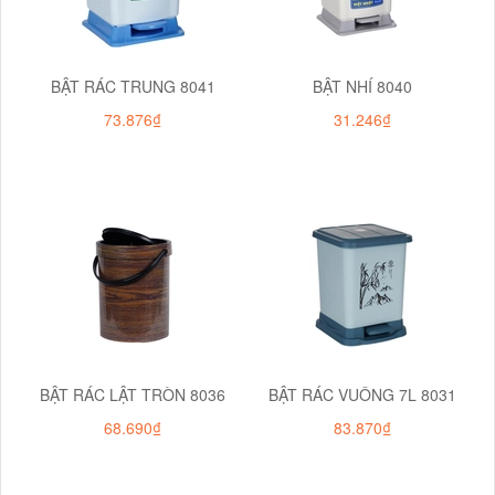
BẬT RÁC TRUNG 8041
BẬT NHÍ 8040
73.876₫
31.246₫
BẬT RÁC LẬT TRÒN 8036
BẬT RÁC VUÔNG 7L 8031
68.690₫
83.870₫