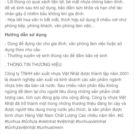
- Lõi thùng có quai xách tiện lợi, bề mặt nhựa chống bám dính,
dễ vệ sinh sau khi sử dụng, bảo đảm sức khỏe và hạn chế tác
nhân gây ô nhiễm bầu không khí gia đình.
- Họa tiết hoa văn in bắt mắt, thích hợp sử dụng ở nhiều nơi như:
phòng bếp, phòng khách, văn phòng làm việc...
Hướng dẫn sử dụng
- Dùng để đựng rác cho gia đình, văn phòng làm việc hoặc sử
dụng theo nhu cầu
- Thường xuyên vệ sinh thùng rác để đảm bảo vệ sinh
. THÔNG TIN THƯƠNG HIỆU:
Công ty TNHH sản xuất nhựa Việt Nhật được thành lập năm 2001
là doanh nghiệp sản xuất và kinh doanh các sản phẩm ngành
nhựa trên địa bàn cả nước. Sau nhiều năm phấn đấu không
ngừng để đem lại cho người tiêu dùng những sản phẩm chất
lượng cao, tích cực đóng góp cho cộng đồng, Công ty nhựa Việt
Nhật đã trở thành một trong những thương thiệu đáng tin cậy và
được người tiêu dùng trong nước yêu thích, là sản phẩm được
bình chọn Hàng Việt Nam Chất Lượng Cao nhiều năm liền. #tủ
#tunhua #tủnhựa #vietnhat #việtnhật #tunhuavietnhat
#tủnhựaviệtnhật #tunhuatreem