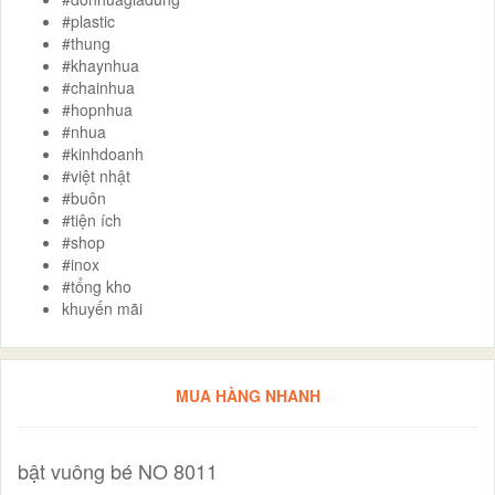
#plastic
#thung
#khaynhua
#chainhua
#hopnhua
#nhua
#kinhdoanh
#việt nhật
#buôn
#tiện ích
#shop
#inox
#tổng kho
khuyến mãi
MUA HÀNG NHANH
bật vuông bé NO 8011