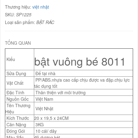
Thương hiệu:
việt nhật
SKU:
SP1225
Loại sản phẩm:
BẬT RÁC
TỔNG QUAN
bật vuông bé 8011
Kiểu
Sửa Dụng
Để tại nhà
PP/ABS.nhựa cao cấp chịu được va đập.chịu lực
Vật Chất
tác dụng tốt
Đặc Tính
Thân thiện với môi trường
Nguồn Gốc
Việt Nam
Tên Thương
Việt Nhật
Hiệu
Kích Thước
20 x 19,5 x 24CM
Cân Nặng
3KG
Đóng Gói
10 cái/ dây
Màu Sắc
đỏ,dương,két