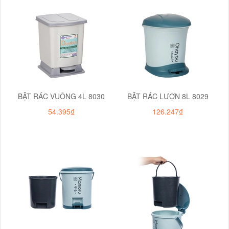
BẬT RÁC VUÔNG 4L 8030
BẬT RÁC LƯỢN 8L 8029
54.395₫
126.247₫