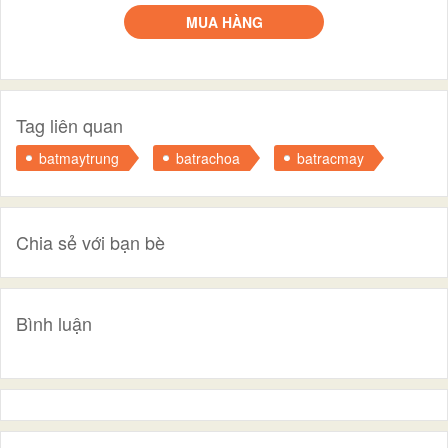
MUA HÀNG
Tag liên quan
batmaytrung
batrachoa
batracmay
Chia sẻ với bạn bè
Bình luận