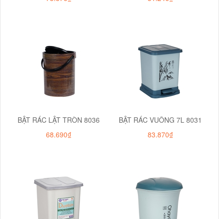
BẬT RÁC LẬT TRÒN 8036
BẬT RÁC VUÔNG 7L 8031
68.690₫
83.870₫