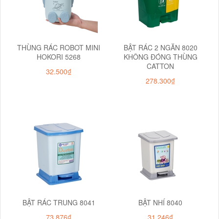
THÙNG RÁC ROBOT MINI
BẬT RÁC 2 NGĂN 8020
HOKORI 5268
KHÔNG ĐÓNG THÙNG
CATTON
32.500₫
278.300₫
BẬT RÁC TRUNG 8041
BẬT NHÍ 8040
73.876₫
31.246₫