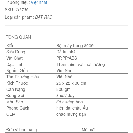
Thương hiệu:
việt nhật
SKU:
Tl1739
Loại sản phẩm:
BẬT RÁC
TỔNG QUAN
Kiểu
Bật mây trung 8009
Sửa Dụng
Để tại nhà
Vật Chất
PP,PP/ABS
Đặc Tính
Thân thiện với môi trường
Nguồn Gốc
Việt Nam
Tên Thương Hiệu
Việt Nhật
Kích Thước
25 x 22 x 30 cm
Cân Nặng
800 gm
Đóng Gói
8 cái/ dây
Màu Sắc
đỏ,dương,hoa
Phong Cách
hiện đại,châu Âu
OEM
chào mừng bạn
Đơn vị bán hàng
Một cái