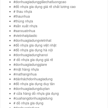
#donhuagiadunggiảechatluongcao
#đồ nhựa gia dụng giá rẻ chất lương cao
# thau nhựa
#thaunhua
#thùng nhựa
#sản xuất nhựa
#sanxuatnhua
#vietnhatplastic
#donhuagiadungvietnhat
#đồ nhựa gia dụng việt nhật
#đồ nhựa gia dụng hà nội
#donhuagiadunghanoi
# dồ nhựa gia dụng giá rẻ
#donhuagiadunggiare
#mặt hàng nhựa
#mathangnhua
#dánháchdonhuagiadung
#đồ nhựa gia dụng duy tân
#donhuagiadungduytan
# cửa hàng dồ nhựa gia dụng
#cuahangdonhuagiadung
# dồ nhựa gia dụng
#donhuagiadung