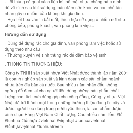
- Lõi thùng có quai xách tiện lợi, bề mặt nhựa chống bám dính,
dễ vệ sinh sau khi sử dụng, bảo đảm sức khỏe và hạn chế tác
nhân gây ô nhiễm bầu không khí gia đình.
- Họa tiết hoa văn in bắt mắt, thích hợp sử dụng ở nhiều nơi như:
phòng bếp, phòng khách, văn phòng làm việc...
Hướng dẫn sử dụng
- Dùng để đựng rác cho gia đình, văn phòng làm việc hoặc sử
dụng theo nhu cầu
- Thường xuyên vệ sinh thùng rác để đảm bảo vệ sinh
. THÔNG TIN THƯƠNG HIỆU:
Công ty TNHH sản xuất nhựa Việt Nhật được thành lập năm 2001
là doanh nghiệp sản xuất và kinh doanh các sản phẩm ngành
nhựa trên địa bàn cả nước. Sau nhiều năm phấn đấu không
ngừng để đem lại cho người tiêu dùng những sản phẩm chất
lượng cao, tích cực đóng góp cho cộng đồng, Công ty nhựa Việt
Nhật đã trở thành một trong những thương thiệu đáng tin cậy và
được người tiêu dùng trong nước yêu thích, là sản phẩm được
bình chọn Hàng Việt Nam Chất Lượng Cao nhiều năm liền. #tủ
#tunhua #tủnhựa #vietnhat #việtnhật #tunhuavietnhat
#tủnhựaviệtnhật #tunhuatreem