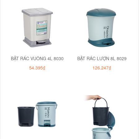
BẬT RÁC VUÔNG 4L 8030
BẬT RÁC LƯỢN 8L 8029
54.395₫
126.247₫