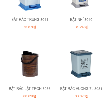
BẬT RÁC TRUNG 8041
BẬT NHÍ 8040
73.876₫
31.246₫
BẬT RÁC LẬT TRÒN 8036
BẬT RÁC VUÔNG 7L 8031
68.690₫
83.870₫