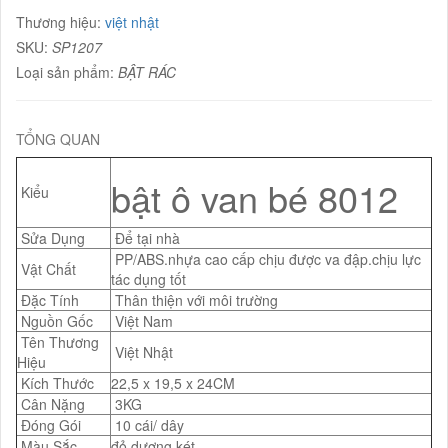
Thương hiệu:
việt nhật
SKU:
SP1207
Loại sản phẩm:
BẬT RÁC
TỔNG QUAN
bật ô van bé 8012
Kiểu
Sửa Dụng
Để tại nhà
PP/ABS.nhựa cao cấp chịu được va đập.chịu lực
Vật Chất
tác dụng tốt
Đặc Tính
Thân thiện với môi trường
Nguồn Gốc
Việt Nam
Tên Thương
Việt Nhật
Hiệu
Kích Thước
22,5 x 19,5 x 24CM
Cân Nặng
3KG
Đóng Gói
10 cái/ dây
Màu Sắc
đỏ,dương,két