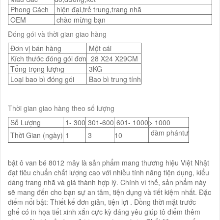
Phong Cách
hiện đại,trẻ trung,trang nhã
OEM
chào mừng bạn
Đóng gói và thời gian giao hàng
Đơn vị bán hàng
Một cái
Kích thước đóng gói đơn
28 X24 X29CM
Tổng trọng lượng
3KG
Loại bao bì đóng gói
Bao bì trung tính
Thời gian giao hàng theo số lượng
Số Lượng
1- 300
301-600
601- 1000
> 1000
đàm phántư
Thời Gian (ngày)
1
3
10
bật ô van bé 8012 mây là sản phẩm mang thương hiệu Việt Nhật
đạt tiêu chuẩn chất lượng cao với nhiều tính năng tiện dụng, kiểu
dáng trang nhã và giá thành hợp lý. Chính vì thế, sản phẩm này
sẽ mang đến cho bạn sự an tâm, tiện dụng và tiết kiệm nhất. Đặc
điểm nổi bật: Thiết kế đơn giản, tiện lợi . Đồng thời mặt trước
ghế có in họa tiết xinh xắn cực kỳ đáng yêu giúp tô điểm thêm