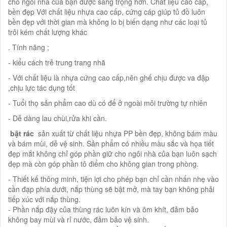
cho ngôi nhà của bạn được sang trọng hơn. Chất liệu cao cấp,
bền đẹp Với chất liệu nhựa cao cấp, cứng cáp giúp tủ đồ luôn
bền đẹp với thời gian mà không lo bị biến dạng như các loại tủ
trôi kém chất lượng khác
. Tính năng ;
- kiểu cách trẻ trung trang nhã
- Với chất liệu là nhựa cứng cao cấp,nên ghế chịu được va đập
,chịu lực tác dụng tốt
- Tuổi thọ sản phẩm cao dù có để ở ngoài môi trường tự nhiên
- Dễ dàng lau chùi,rửa khi cần.
​ bật rác
sản xuất từ chất liệu nhựa PP bền đẹp, không bám màu
và bám mùi, dễ vệ sinh. Sản phẩm có nhiều màu sắc và họa tiết
đẹp mắt không chỉ góp phần giữ cho ngôi nhà của bạn luôn sạch
đẹp mà còn góp phần tô điểm cho không gian trong phòng.
- Thiết kế thông minh, tiện lợi cho phép bạn chỉ cần nhấn nhẹ vào
cần đạp phía dưới, nắp thùng sẽ bật mở, mà tay bạn không phải
tiếp xúc với nắp thùng.
- Phần nắp đậy của thùng rác luôn kín và ôm khít, đảm bảo
không bay mùi và rỉ nước, đảm bảo vệ sinh.