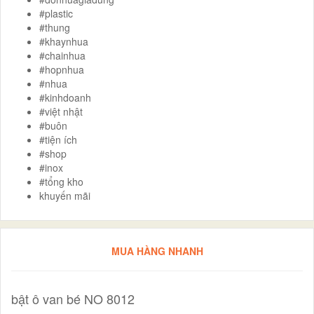
#plastic
#thung
#khaynhua
#chainhua
#hopnhua
#nhua
#kinhdoanh
#việt nhật
#buôn
#tiện ích
#shop
#inox
#tổng kho
khuyến mãi
MUA HÀNG NHANH
bật ô van bé NO 8012