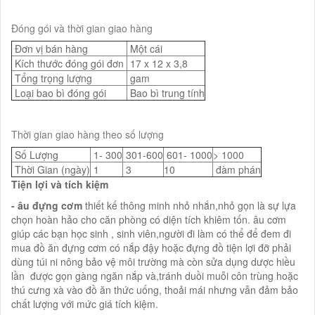
Đóng gói và thời gian giao hàng
Đơn vị bán hàng
Một cái
Kích thước đóng gói đơn
17 x 12 x 3,8
Tổng trọng lượng
gam
Loại bao bì đóng gói
Bao bì trung tính
Thời gian giao hàng theo số lượng
Số Lượng
1- 300
301-600
601- 1000
> 1000
Thời Gian (ngày)
1
3
10
đàm phán
Tiện lợi và tích kiệm
- âu đựng cơm
thiết kế thông minh nhỏ nhắn,nhỏ gọn là sự lựa
chọn hoàn hảo cho căn phòng có diện tích khiêm tốn. âu cơm
giúp các bạn học sinh , sinh viên,người đi làm có thể để đem đi
mua đồ ăn đựng cơm có nắp đậy hoặc đựng đồ tiện lợi đỡ phải
dùng túi ni nông bảo vệ môi trường mà còn sửa dụng dược hiều
lần được gọn gàng ngăn nắp và,tránh duồi muỗi côn trùng hoặc
thú cưng xà vào đồ ăn thức uống, thoải mái nhưng vẫn đảm bảo
chất lượng với mức giá tích kiệm.