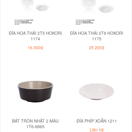
ĐĨA HOA THÁI 2T5 HOKORI
ĐĨA HOA THÁI 2T9 HOKORI
1174
1175
16.500₫
25.200₫
BÁT TRÒN NHẬT 2 MÀU
ĐĨA PHÍP XOẮN 1211
1T6-6865
Liên hệ