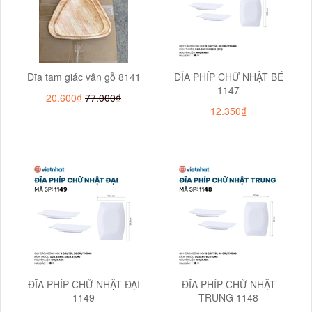
Đĩa tam giác vân gỗ 8141
ĐĨA PHÍP CHỮ NHẬT BÉ
1147
20.600₫
77.000₫
12.350₫
ĐĨA PHÍP CHỮ NHẬT ĐẠI
ĐĨA PHÍP CHỮ NHẬT
1149
TRUNG 1148