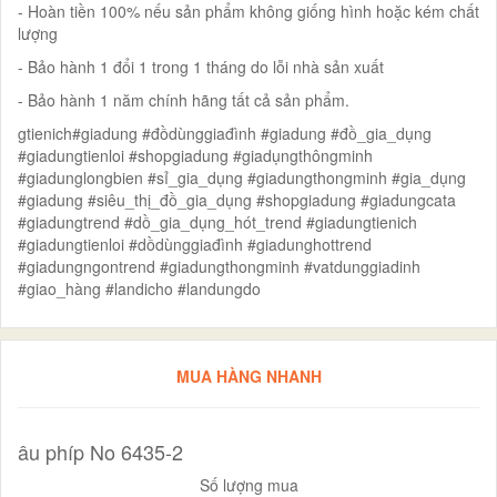
- Hoàn tiền 100% nếu sản phẩm không giống hình hoặc kém chất
lượng
- Bảo hành 1 đổi 1 trong 1 tháng do lỗi nhà sản xuất
- Bảo hành 1 năm chính hãng tất cả sản phẩm.
gtienich#giadung #đồdùnggiađình #giadung #đồ_gia_dụng
#giadungtienloi #shopgiadung #giadụngthôngminh
#giadunglongbien #sỉ_gia_dụng #giadungthongminh #gia_dụng
#giadung #siêu_thị_đồ_gia_dụng #shopgiadung #giadungcata
#giadungtrend #dồ_gia_dụng_hót_trend #giadungtienich
#giadungtienloi #dồdùnggiađình #giadunghottrend
#giadungngontrend #giadungthongminh #vatdunggiadinh
#giao_hàng #landicho #landungdo
MUA HÀNG NHANH
âu phíp No 6435-2
Số lượng mua