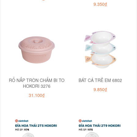
9.350₫
RỔ NẮP TRÒN CHẤM BI TO
BÁT CÁ TRẺ EM 6802
HOKORI 3276
9.850₫
31.100₫