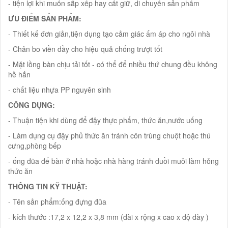
- tiện lợi khi muốn sắp xếp hay cất giữ, di chuyển sản phẩm
ƯU ĐIỂM SẨN PHẨM:
- Thiết kế đơn giản,tiện dụng tạo cảm giác ấm áp cho ngôi nhà
- Chân bo viền dầy cho hiệu quả chống trượt tốt
- Mặt lồng bàn chịu tải tốt - có thể để nhiều thứ chung đều không
hề hấn
- chất liệu nhựa PP nguyên sinh
CÔNG DỤNG:
- Thuận tiện khi dùng để đậy thực phẩm, thức ăn,nước uống
- Làm dụng cụ đậy phủ thức ăn tránh côn trùng chuột hoặc thú
cưng,phòng bếp
- ống đũa để bàn ở nhà hoặc nhà hàng tránh duồi muỗi làm hỏng
thức ăn
THÔNG TIN KỸ THUẬT:
- Tên sản phẩm:ống đựng đũa
- kích thước :17,2 x 12,2 x 3,8 mm (dài x rộng x cao x độ dày )