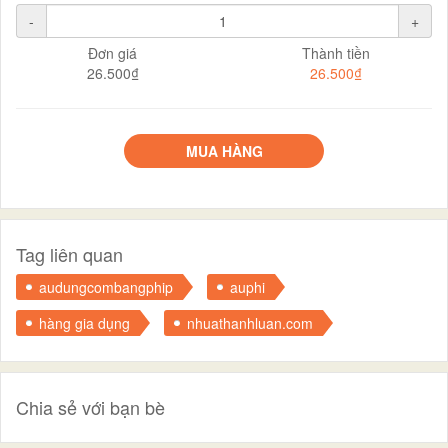
-
+
Đơn giá
Thành tiền
26.500₫
26.500₫
MUA HÀNG
Tag liên quan
audungcombangphip
auphi
hàng gia dụng
nhuathanhluan.com
Chia sẻ với bạn bè