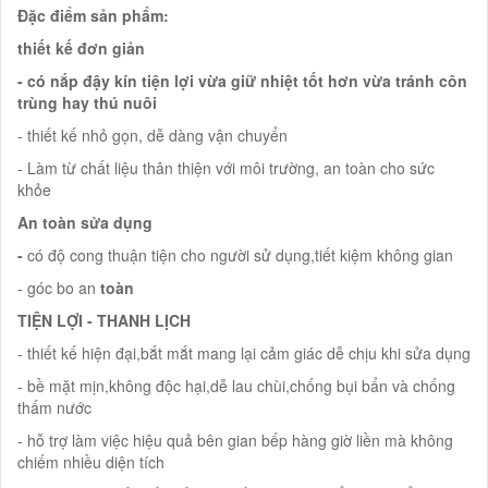
Đặc điểm sản phẩm:
thiết kế đơn giản
- có nắp đậy kín tiện lợi vừa giữ nhiệt tốt hơn vừa tránh côn
trùng hay thú nuôi
- thiết kế nhỏ gọn, dễ dàng vận chuyển
- Làm từ chất liệu thân thiện với môi trường, an toàn cho sức
khỏe
An toàn sửa dụng
-
có độ cong thuận tiện cho người sử dụng,tiết kiệm không gian
- góc bo an
toàn
TIỆN LỢI - THANH LỊCH
- thiết kế hiện đại,bắt mắt mang lại cảm giác dễ chịu khi sửa dụng
- bề mặt mịn,không độc hại,dễ lau chùi,chống bụi bẩn và chống
thấm nước
- hỗ trợ làm việc hiệu quả bên gian bếp hàng giờ liền mà không
chiếm nhiều diện tích