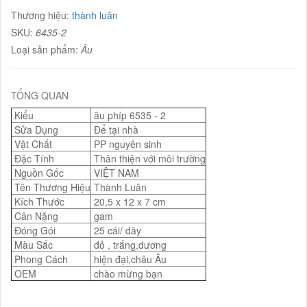
Thương hiệu:
thành luân
SKU:
6435-2
Loại sản phẩm:
Âu
TỔNG QUAN
Kiểu
âu phíp 6535 - 2
Sửa Dụng
Để tại nhà
Vật Chất
PP nguyên sinh
Đặc Tính
Thân thiện với môi trường
Nguồn Gốc
VIỆT NAM
Tên Thương Hiệu
Thành Luân
Kích Thước
20,5 x 12 x 7 cm
Cân Nặng
gam
Đóng Gói
25 cái/ dây
Màu Sắc
đỏ , trắng,dương
Phong Cách
hiện đại,châu Âu
OEM
chào mừng bạn