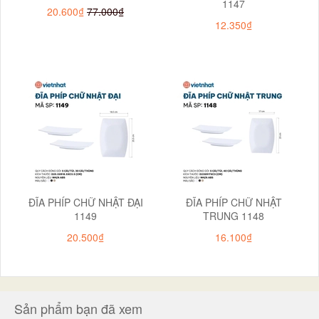
1147
20.600₫
77.000₫
12.350₫
ĐĨA PHÍP CHỮ NHẬT ĐẠI
ĐĨA PHÍP CHỮ NHẬT
1149
TRUNG 1148
20.500₫
16.100₫
Sản phẩm bạn đã xem