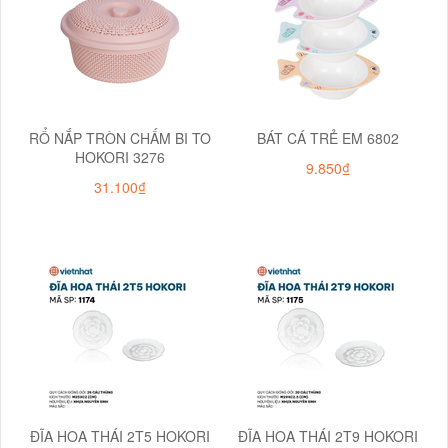
RỔ NẮP TRÒN CHẤM BI TO
BÁT CÁ TRẺ EM 6802
HOKORI 3276
9.850₫
31.100₫
ĐĨA HOA THÁI 2T5 HOKORI
ĐĨA HOA THÁI 2T9 HOKORI