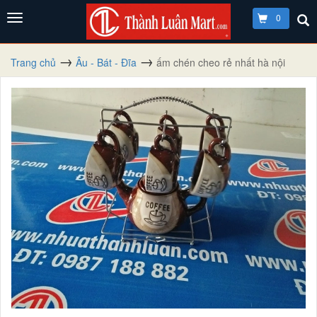
0
Trang chủ
Âu - Bát - Đĩa
ấm chén cheo rẻ nhất hà nội