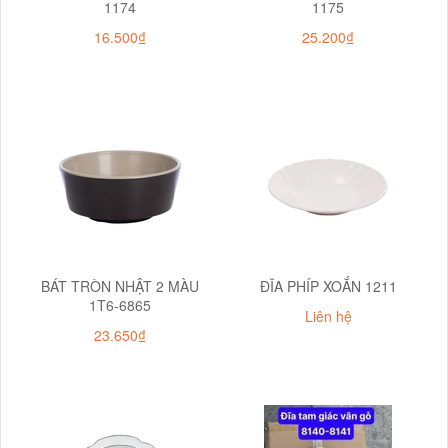
1174
1175
16.500₫
25.200₫
BÁT TRÒN NHẬT 2 MÀU
ĐĨA PHÍP XOẮN 1211
1T6-6865
Liên hệ
23.650₫