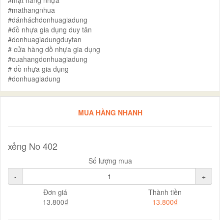
#mathangnhua
#dánháchdonhuagiadung
#đồ nhựa gia dụng duy tân
#donhuagiadungduytan
# cửa hàng dồ nhựa gia dụng
#cuahangdonhuagiadung
# dồ nhựa gia dụng
#donhuagiadung
MUA HÀNG NHANH
xẻng No 402
Số lượng mua
-
+
Đơn giá
Thành tiền
13.800₫
13.800₫