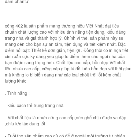
đàm phántư
xẻng 402 là sản phẩm mang thương hiệu Việt Nhật đạt tiêu
chuẩn chất lượng cao với nhiều tính năng tiện dụng, kiểu dáng
trang nhã và giá thành hợp lý. Chính vì thế, sản phẩm này sẽ
mang đến cho bạn sự an tâm, tiện dụng và tiết kiệm nhất. Đặc
điểm nổi bật: Thiết kế đơn giản, tiện lợi . Đồng thời có in họa tiết
xinh xắn cực kỳ đáng yêu giúp tô điểm thêm cho ngôi nhà của
bạn được sang trọng hơn. Chất liệu cao cấp, bền đẹp Với chất
liệu nhựa cao cấp, cứng cáp giúp tủ đồ luôn bền đẹp với thời gian
mà không lo bị biến dạng như các loại chôit trôi lổi kém chất
lượng khác
. Tính năng ;
- kiểu cách trẻ trung trang nhã
- Với chất liệu là nhựa cứng cao cấp,nên ghế chịu được va đập
,chịu lực tác dụng tốt
- Tuổi thọ sản phẩm cao dù có để ở ngoài môi trường tự nhiên