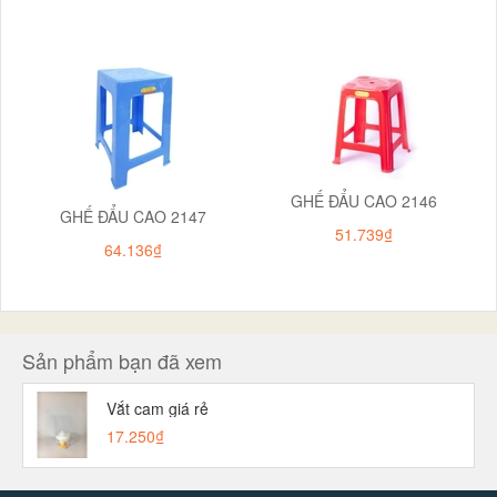
GHẾ ĐẨU CAO 2146
GHẾ ĐẨU CAO 2147
51.739₫
64.136₫
Sản phẩm bạn đã xem
Vắt cam giá rẻ
17.250₫