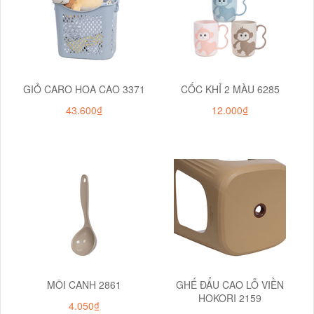
GIỎ CARO HOA CAO 3371
CỐC KHỈ 2 MÀU 6285
43.600₫
12.000₫
MÔI CANH 2861
GHẾ ĐẨU CAO LỖ VIỀN
HOKORI 2159
4.050₫