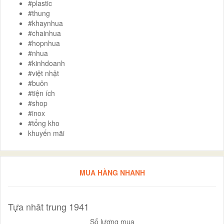
#plastic
#thung
#khaynhua
#chainhua
#hopnhua
#nhua
#kinhdoanh
#việt nhật
#buôn
#tiện ích
#shop
#inox
#tổng kho
khuyến mãi
MUA HÀNG NHANH
Tựa nhât trung 1941
Số lượng mua