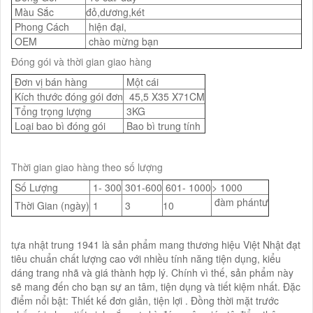
Màu Sắc
đỏ,dương,két
Phong Cách
hiện đại,
OEM
chào mừng bạn
Đóng gói và thời gian giao hàng
Đơn vị bán hàng
Một cái
Kích thước đóng gói đơn
45,5 X35 X71CM
Tổng trọng lượng
3KG
Loại bao bì đóng gói
Bao bì trung tính
Thời gian giao hàng theo số lượng
Số Lượng
1- 300
301-600
601- 1000
> 1000
đàm phántư
Thời Gian (ngày)
1
3
10
tựa nhật trung 1941 là sản phẩm mang thương hiệu Việt Nhật đạt
tiêu chuẩn chất lượng cao với nhiều tính năng tiện dụng, kiểu
dáng trang nhã và giá thành hợp lý. Chính vì thế, sản phẩm này
sẽ mang đến cho bạn sự an tâm, tiện dụng và tiết kiệm nhất. Đặc
điểm nổi bật: Thiết kế đơn giản, tiện lợi . Đồng thời mặt trước