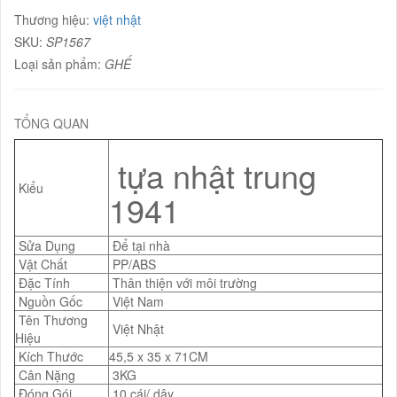
Thương hiệu:
việt nhật
SKU:
SP1567
Loại sản phẩm:
GHẾ
TỔNG QUAN
tựa nhật trung
Kiểu
1941
Sửa Dụng
Để tại nhà
Vật Chất
PP/ABS
Đặc Tính
Thân thiện với môi trường
Nguồn Gốc
Việt Nam
Tên Thương
Việt Nhật
Hiệu
Kích Thước
45,5 x 35 x 71CM
Cân Nặng
3KG
Đóng Gói
10 cái/ dây