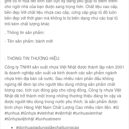
ghế có in họa tiết xinh xắn cực kỳ đáng yêu giúp tô điểm thêm
cho ngôi nhà của bạn được sang trọng hơn. Chất liệu cao cấp,
bền đẹp Với chất liệu nhựa cao cấp, cứng cáp giúp tủ đồ luôn
bền đẹp với thời gian mà không lo bị biến dạng như các loại tủ
trôi kém chất lượng khác
. Thông tin sản phẩm:
- Tên sản phẩm: bành mới
. THÔNG TIN THƯƠNG HIỆU:
Công ty TNHH sản xuất nhựa Việt Nhật được thành lập năm 2001
là doanh nghiệp sản xuất và kinh doanh các sản phẩm ngành
nhựa trên địa bàn cả nước. Sau nhiều năm phấn đấu không
ngừng để đem lại cho người tiêu dùng những sản phẩm chất
lượng cao, tích cực đóng góp cho cộng đồng, Công ty nhựa Việt
Nhật đã trở thành một trong những thương thiệu đáng tin cậy và
được người tiêu dùng trong nước yêu thích, là sản phẩm được
bình chọn Hàng Việt Nam Chất Lượng Cao nhiều năm liền. #tủ
#tunhua #tủnhựa #vietnhat #việtnhật #tunhuavietnhat
#tủnhựaviệtnhật #tunhuatreem
#donhuagiadunggiảechatluongcao