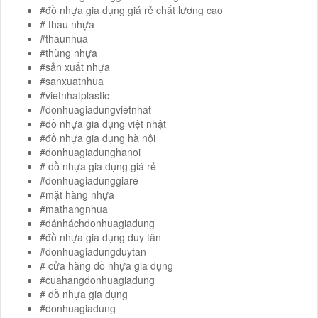
#đồ nhựa gia dụng giá rẻ chất lương cao
# thau nhựa
#thaunhua
#thùng nhựa
#sản xuất nhựa
#sanxuatnhua
#vietnhatplastic
#donhuagiadungvietnhat
#đồ nhựa gia dụng việt nhật
#đồ nhựa gia dụng hà nội
#donhuagiadunghanoi
# dồ nhựa gia dụng giá rẻ
#donhuagiadunggiare
#mặt hàng nhựa
#mathangnhua
#dánháchdonhuagiadung
#đồ nhựa gia dụng duy tân
#donhuagiadungduytan
# cửa hàng dồ nhựa gia dụng
#cuahangdonhuagiadung
# dồ nhựa gia dụng
#donhuagiadung