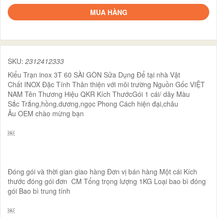
MUA HÀNG
SKU:
2312412333
Kiểu Trạn inox 3T 60 SÀI GÒN Sửa Dụng Để tại nhà Vật
Chất INOX Đặc Tính Thân thiện với môi trường Nguồn Gốc VIỆT
NAM Tên Thương Hiệu QKR Kích ThướcGói 1 cái/ dây Màu
Sắc Trắng,hồng,dương,ngọc Phong Cách hiện đại,châu
Âu OEM chào mừng bạn
￼
Đóng gói và thời gian giao hàng Đơn vị bán hàng Một cái Kích
thước đóng gói đơn CM Tổng trọng lượng 1KG Loại bao bì đóng
gói Bao bì trung tính
￼