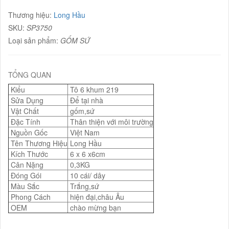
Thương hiệu:
Long Hầu
SKU:
SP3750
Loại sản phẩm:
GỐM SỨ
TỔNG QUAN
Kiểu
Tô 6 khum 219
Sửa Dụng
Để tại nhà
Vật Chất
gốm,sứ
Đặc Tính
Thân thiện với môi trường
Nguồn Gốc
Việt Nam
Tên Thương Hiệu
Long Hầu
Kích Thước
6 x 6 x6cm
Cân Nặng
0,3KG
Đóng Gói
10 cái/ dây
Màu Sắc
Trắng,sứ
Phong Cách
hiện đại,châu Âu
OEM
chào mừng bạn