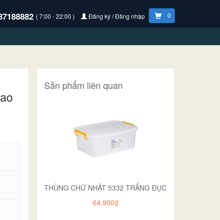
87188882
0
( 7:00 - 22:00 )
Đăng ký / Đăng nhập
Sản phẩm liên quan
cao
THÙNG CHỮ NHẬT 5332 TRẮNG ĐỤC
64.900₫
.