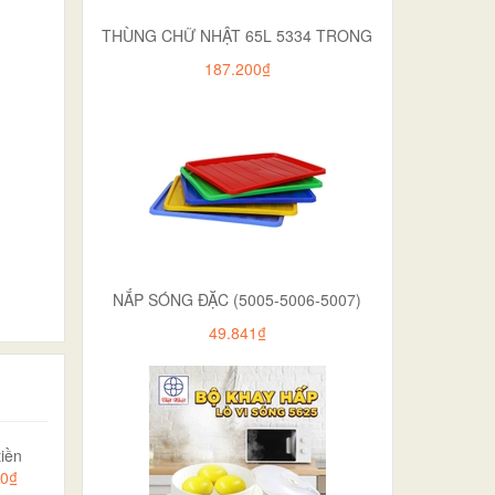
THÙNG CHỮ NHẬT 65L 5334 TRONG
187.200₫
NẮP SÓNG ĐẶC (5005-5006-5007)
49.841₫
iền
00₫