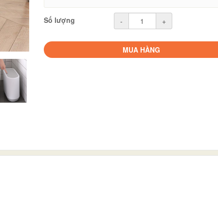
Số lượng
-
+
MUA HÀNG