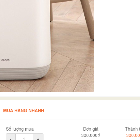
MUA HÀNG NHANH
Số lượng mua
Đơn giá
Thành t
300.000₫
300.0
-
+