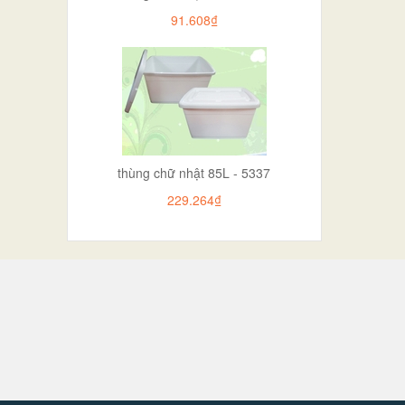
91.608₫
thùng chữ nhật 85L - 5337
229.264₫