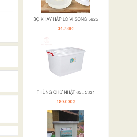
BỘ KHAY HẤP LÒ VI SÓNG 5625
34.788₫
THÙNG CHỮ NHẬT 65L 5334
180.000₫