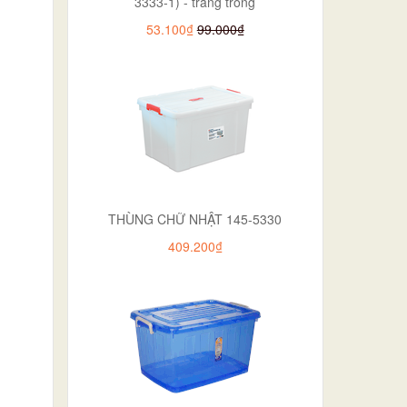
3333-1) - trắng trong
53.100₫
99.000₫
THÙNG CHỮ NHẬT 145-5330
409.200₫