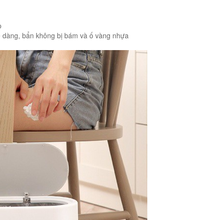
p
ễ dàng, bẩn không bị bám và ố vàng nhựa