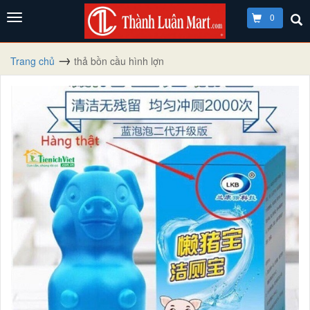
0
Trang chủ
thả bồn cầu hình lợn