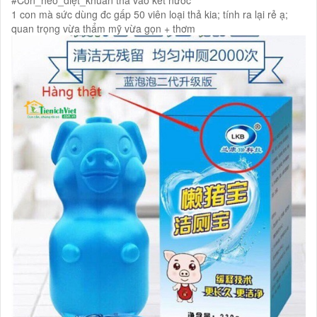
1 con mà sức dùng đc gấp 50 viên loại thả kia; tính ra lại rẻ ạ;
quan trọng vừa thẩm mỹ vừa gọn + thơm