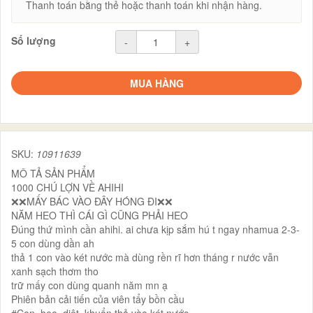
Thanh toán bằng thẻ hoặc thanh toán khi nhận hàng.
Số lượng
-
+
MUA HÀNG
SKU:
10911639
MÔ TẢ SẢN PHẨM
1000 CHÚ LỢN VỀ AHIHI
❌❌MẤY BÁC VÀO ĐÂY HÓNG ĐI❌❌
NĂM HEO THÌ CÁI GÌ CŨNG PHẢI HEO
Đúng thứ mình cần ahihi. ai chưa kịp sắm hú t ngay nhamua 2-3-
5 con dùng dần ah
thả 1 con vào két nước mà dùng rền rĩ hơn tháng r nước vẫn
xanh sạch thơm tho
trữ mấy con dùng quanh năm mn ạ
Phiên bản cải tiến của viên tẩy bồn cầu
#Con_heo_diệt_khuẩn thả vào két nước