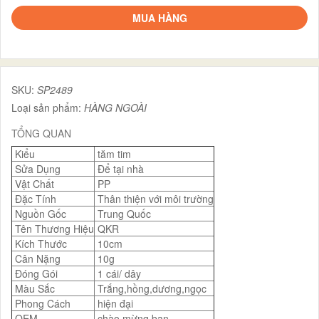
MUA HÀNG
SKU:
SP2489
Loại sản phẩm:
HÀNG NGOÀI
TỔNG QUAN
Kiểu
tăm tim
Sửa Dụng
Để tại nhà
Vật Chất
PP
Đặc Tính
Thân thiện với môi trường
Nguồn Gốc
Trung Quốc
Tên Thương Hiệu
QKR
Kích Thước
10cm
Cân Nặng
10g
Đóng Gói
1 cái/ dây
Màu Sắc
Trắng,hồng,dương,ngọc
Phong Cách
hiện đại
OEM
chào mừng bạn