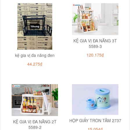
KỆ GIA VỊ ĐA NĂNG 3T
5589-3
120.175₫
kệ gia vị đa năng đen
44.275₫
HỘP GIẤY TRÒN TĂM 2737
KỆ GIA VỊ ĐA NĂNG 2T
5589-2
15.054₫