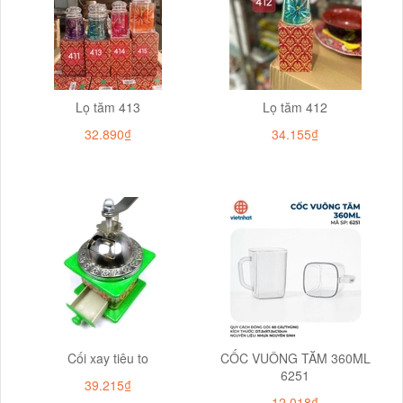
Lọ tăm 413
Lọ tăm 412
32.890₫
34.155₫
Cối xay tiêu to
CỐC VUÔNG TĂM 360ML
6251
39.215₫
12.018₫