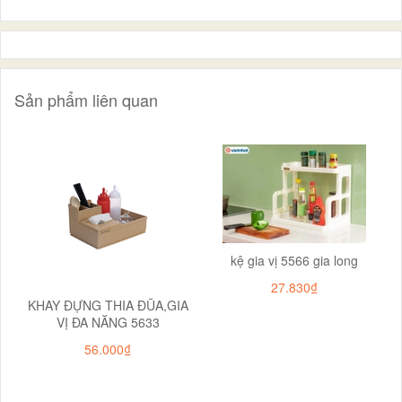
Sản phẩm liên quan
kệ gia vị 5566 gia long
27.830₫
KHAY ĐỰNG THIA ĐŨA,GIA
VỊ ĐA NĂNG 5633
56.000₫