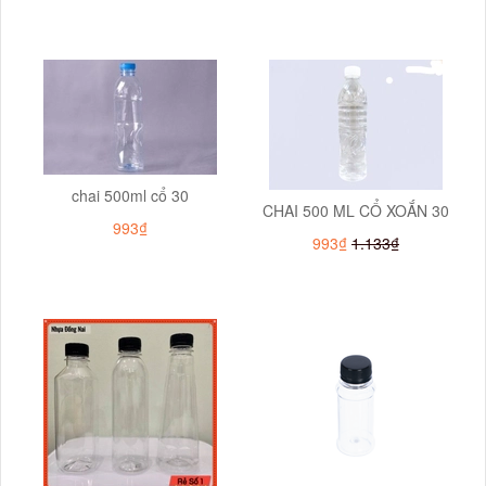
chai 500ml cổ 30
CHAI 500 ML CỔ XOẮN 30
993₫
993₫
1.133₫