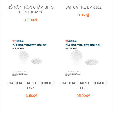
RỔ NẮP TRÒN CHẤM BI TO
BÁT CÁ TRẺ EM 6802
HOKORI 3276
9.850₫
31.100₫
ĐĨA HOA THÁI 2T5 HOKORI
ĐĨA HOA THÁI 2T9 HOKORI
1174
1175
16.500₫
25.200₫