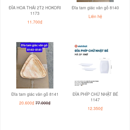
ĐĨA HOA THÁI 2T2 HOKORI
Đĩa tam giác vân gỗ 8140
1173
Liên hệ
11.700₫
Đĩa tam giác vân gỗ 8141
ĐĨA PHÍP CHỮ NHẬT BÉ
1147
20.600₫
77.000₫
12.350₫