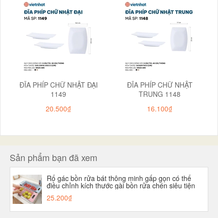
ĐĨA PHÍP CHỮ NHẬT ĐẠI
ĐĨA PHÍP CHỮ NHẬT
1149
TRUNG 1148
20.500₫
16.100₫
Sản phẩm bạn đã xem
Rổ gác bồn rửa bát thông minh gấp gọn có thể
điều chỉnh kích thước gài bồn rửa chén siêu tiện
dụng 5613
25.200₫