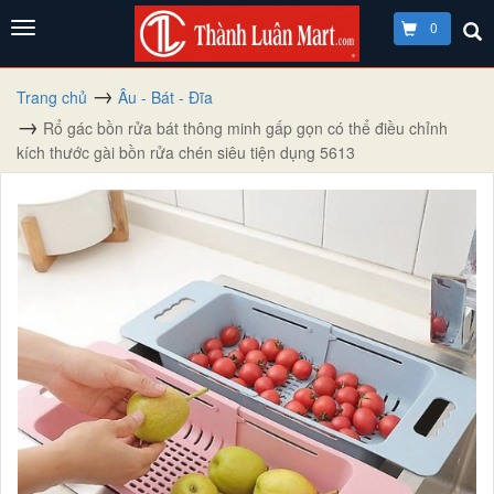
0
Trang chủ
Âu - Bát - Đĩa
Rổ gác bồn rửa bát thông minh gấp gọn có thể điều chỉnh
kích thước gài bồn rửa chén siêu tiện dụng 5613