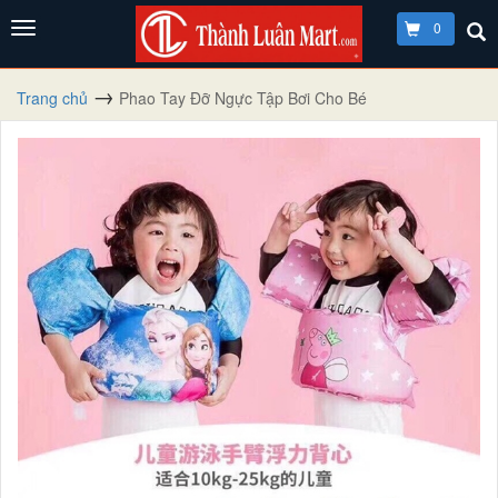
0
Trang chủ
Phao Tay Đỡ Ngực Tập Bơi Cho Bé