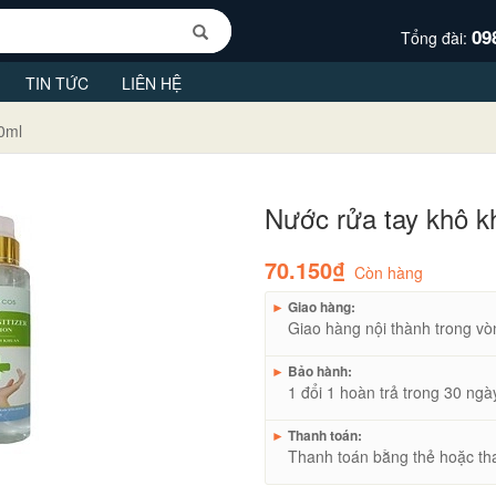
09
Tổng đài:
TIN TỨC
LIÊN HỆ
0ml
Nước rửa tay khô k
70.150₫
Còn hàng
►
Giao hàng:
Giao hàng nội thành trong vò
►
Bảo hành:
1 đổi 1 hoàn trả trong 30 ngà
►
Thanh toán:
Thanh toán bằng thẻ hoặc th