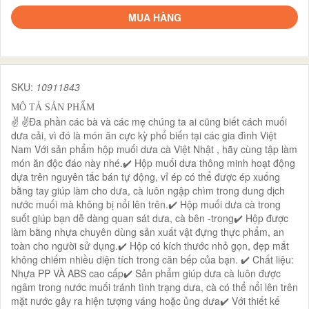
MUA HÀNG
SKU:
10911843
MÔ TẢ SẢN PHẨM
✌ ✌Đa phần các bà và các mẹ chúng ta ai cũng biết cách muối
dưa cải, vì đó là món ăn cực kỳ phổ biến tại các gia đình Việt
Nam Với sản phẩm hộp muối dưa cà Việt Nhật , hãy cùng tập làm
món ăn độc đáo này nhé.✔️ Hộp muối dưa thông minh hoạt động
dựa trên nguyên tắc bán tự động, vỉ ép có thể được ép xuống
bằng tay giúp làm cho dưa, cà luôn ngập chìm trong dung dịch
nước muối mà không bị nổi lên trên.✔️ Hộp muối dưa cà trong
suốt giúp bạn dễ dàng quan sát dưa, cà bên -trong✔️ Hộp được
làm bằng nhựa chuyên dùng sản xuất vật đựng thực phẩm, an
toàn cho người sử dụng.✔️ Hộp có kích thước nhỏ gọn, đẹp mắt
không chiếm nhiều diện tích trong căn bếp của bạn. ✔️ Chất liệu:
Nhựa PP VÀ ABS cao cấp✔️ Sản phẩm giúp dưa cà luôn được
ngâm trong nước muối tránh tình trạng dưa, cà có thể nổi lên trên
mặt nước gây ra hiện tượng váng hoặc ủng dưa✔️ Với thiết kế