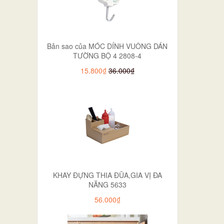
Bản sao của MÓC DÍNH VUÔNG DÁN
TƯỜNG BỘ 4 2808-4
15.800₫
36.000₫
KHAY ĐỰNG THIA ĐŨA,GIA VỊ ĐA
NĂNG 5633
56.000₫