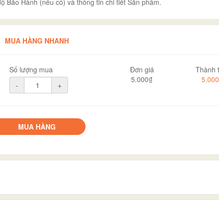
ộ Bảo Hành (nếu có) và thông tin chi tiết Sản phẩm.
MUA HÀNG NHANH
Số lượng mua
Đơn giá
Thành t
5.000₫
5.00
-
+
MUA HÀNG