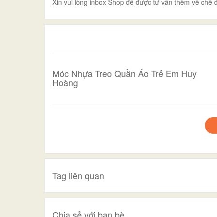
Xin vui lòng inbox Shop để được tư vấn thêm về chế đ
Móc Nhựa Treo Quần Áo Trẻ Em Huy
Hoàng
Tag liên quan
Chia sẻ với bạn bè