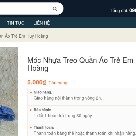
09
Tổng đài:
TIN TỨC
LIÊN HỆ
ần Áo Trẻ Em Huy Hoàng
Móc Nhựa Treo Quần Áo Trẻ Em
Hoàng
5.000₫
Còn hàng
►
Giao hàng:
Giao hàng nội thành trong vòng 2h.
►
Bảo hành:
1 đổi 1 hoàn trả trong 30 ngày
►
Thanh toán:
Thanh toán bằng thẻ hoặc thanh toán khi nhận hàng