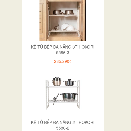
KỆ TỦ BẾP ĐA NĂNG 3T HOKORI
5586-3
235.290₫
KỆ TỦ BẾP ĐA NĂNG 2T HOKORI
5586-2