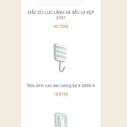
MẮC DÙ LỤC LĂNG ĐA SẮC 24 KẸP
2797
45.700₫
Móc dính nan dán tường bộ 4-2809-4
18.876₫