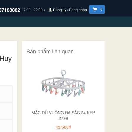
87188882
0
( 7:00 - 22:00 )
Đăng ký / Đăng nhập
Sản phẩm liên quan
 Huy
MẮC DÙ VUÔNG ĐA SẮC 24 KẸP
2799
43.500₫
.