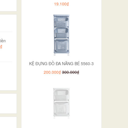
19.100₫
iền
0₫
KỆ ĐỰNG ĐỒ ĐA NĂNG BÉ 5560-3
200.000₫
300.000₫