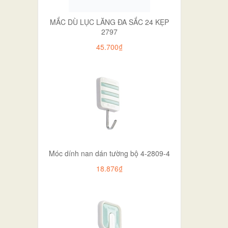
MẮC DÙ LỤC LĂNG ĐA SẮC 24 KẸP
2797
45.700₫
Móc dính nan dán tường bộ 4-2809-4
18.876₫