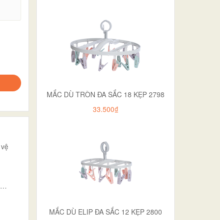
.
MẮC DÙ TRÒN ĐA SẮC 18 KẸP 2798
33.500₫
 vệ
h,…
MẮC DÙ ELIP ĐA SẮC 12 KẸP 2800