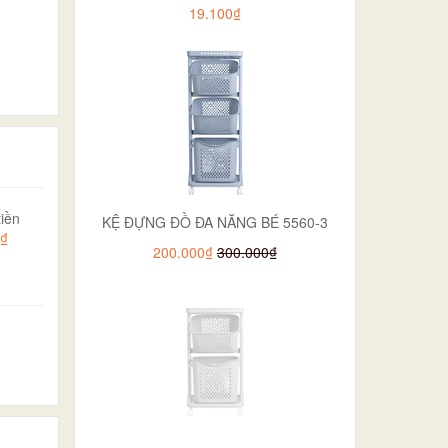
19.100₫
iền
KỆ ĐỰNG ĐỒ ĐA NĂNG BÉ 5560-3
0₫
200.000₫
300.000₫