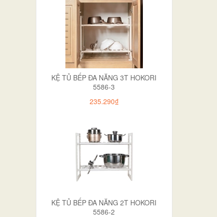
KỆ TỦ BẾP ĐA NĂNG 3T HOKORI
5586-3
235.290₫
KỆ TỦ BẾP ĐA NĂNG 2T HOKORI
5586-2