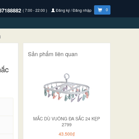
87188882
0
( 7:00 - 22:00 )
Đăng ký / Đăng nhập
i
Sản phẩm liên quan
ắc
MẮC DÙ VUÔNG ĐA SẮC 24 KẸP
2799
43.500₫