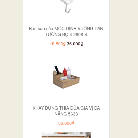
Bản sao của MÓC DÍNH VUÔNG DÁN
TƯỜNG BỘ 4 2808-4
15.800₫
36.000₫
KHAY ĐỰNG THIA ĐŨA,GIA VỊ ĐA
NĂNG 5633
56.000₫