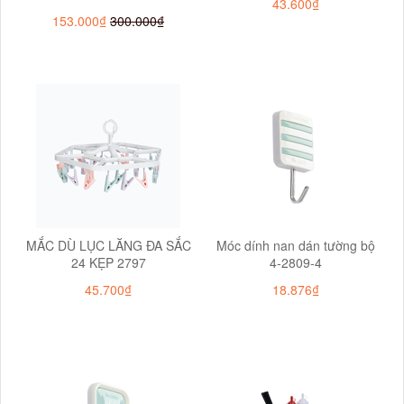
43.600₫
153.000₫
300.000₫
MẮC DÙ LỤC LĂNG ĐA SẮC
Móc dính nan dán tường bộ
24 KẸP 2797
4-2809-4
45.700₫
18.876₫