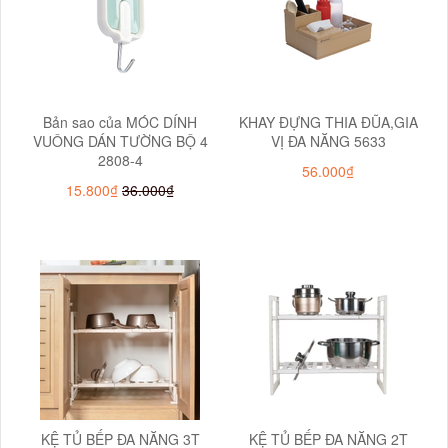
Bản sao của MÓC DÍNH
KHAY ĐỰNG THIA ĐŨA,GIA
VUÔNG DÁN TƯỜNG BỘ 4
VỊ ĐA NĂNG 5633
2808-4
56.000₫
15.800₫
36.000₫
KỆ TỦ BẾP ĐA NĂNG 3T
KỆ TỦ BẾP ĐA NĂNG 2T