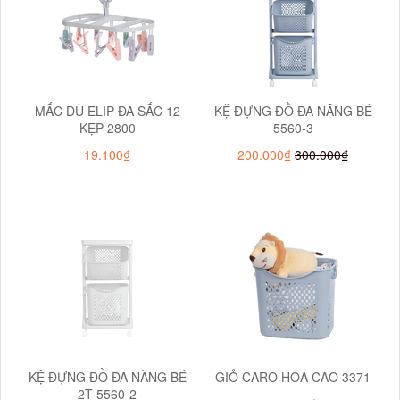
MẮC DÙ ELIP ĐA SẮC 12
KỆ ĐỰNG ĐỒ ĐA NĂNG BÉ
KẸP 2800
5560-3
19.100₫
200.000₫
300.000₫
KỆ ĐỰNG ĐỒ ĐA NĂNG BÉ
GIỎ CARO HOA CAO 3371
2T 5560-2