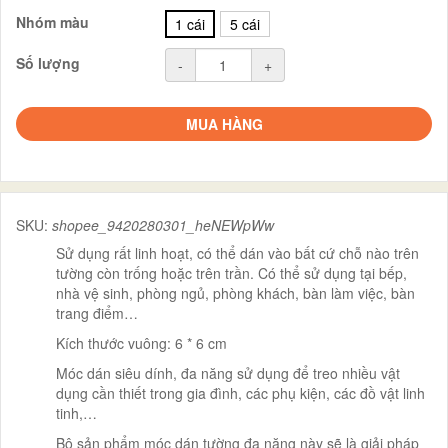
Nhóm màu
1 cái
5 cái
Số lượng
-
+
MUA HÀNG
SKU:
shopee_9420280301_heNEWpWw
Sử dụng rất linh hoạt, có thể dán vào bất cứ chỗ nào trên
tường còn trống hoặc trên trần. Có thể sử dụng tại bếp,
nhà vệ sinh, phòng ngủ, phòng khách, bàn làm việc, bàn
trang điểm…
Kích thước vuông: 6 * 6 cm
Móc dán siêu dính, đa năng sử dụng để treo nhiều vật
dụng cần thiết trong gia đình, các phụ kiện, các đồ vật linh
tinh,…
Bộ sản phẩm móc dán tường đa năng này sẽ là giải pháp