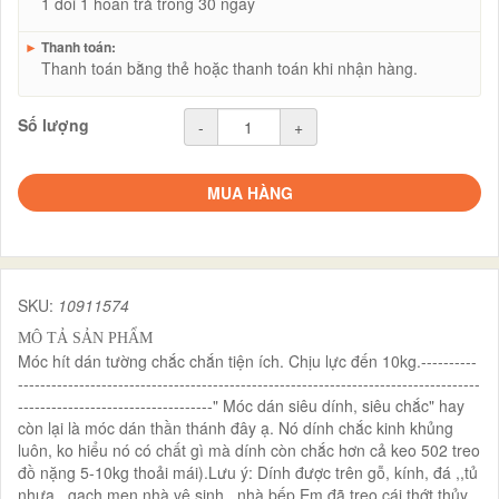
1 đổi 1 hoàn trả trong 30 ngày
►
Thanh toán:
Thanh toán bằng thẻ hoặc thanh toán khi nhận hàng.
Số lượng
-
+
MUA HÀNG
SKU:
10911574
MÔ TẢ SẢN PHẨM
Móc hít dán tường chắc chắn tiện ích. Chịu lực đến 10kg.----------
-----------------------------------------------------------------------------------
-----------------------------------" Móc dán siêu dính, siêu chắc" hay
còn lại là móc dán thần thánh đây ạ. Nó dính chắc kinh khủng
luôn, ko hiểu nó có chất gì mà dính còn chắc hơn cả keo 502 treo
đồ nặng 5-10kg thoải mái).Lưu ý: Dính được trên gỗ, kính, đá ,,tủ
nhựa , gạch men nhà vệ sinh , nhà bếp Em đã treo cái thớt thủy