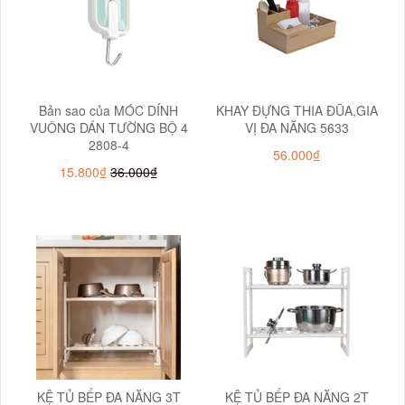
Bản sao của MÓC DÍNH
KHAY ĐỰNG THIA ĐŨA,GIA
VUÔNG DÁN TƯỜNG BỘ 4
VỊ ĐA NĂNG 5633
2808-4
56.000₫
15.800₫
36.000₫
KỆ TỦ BẾP ĐA NĂNG 3T
KỆ TỦ BẾP ĐA NĂNG 2T