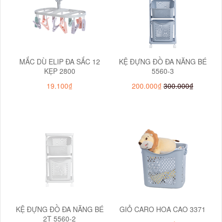
MẮC DÙ ELIP ĐA SẮC 12
KỆ ĐỰNG ĐỒ ĐA NĂNG BÉ
KẸP 2800
5560-3
19.100₫
200.000₫
300.000₫
KỆ ĐỰNG ĐỒ ĐA NĂNG BÉ
GIỎ CARO HOA CAO 3371
2T 5560-2