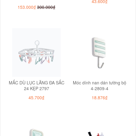
43.600₫
153.000₫
300.000₫
MẮC DÙ LỤC LĂNG ĐA SẮC
Móc dính nan dán tường bộ
24 KẸP 2797
4-2809-4
45.700₫
18.876₫