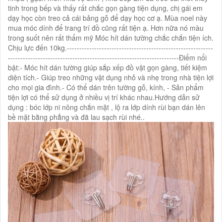
tinh trong bếp và thấy rất chắc gọn gàng tiện dụng, chị gái em
dạy học còn treo cả cái bảng gỗ để dạy học cơ ạ. Mùa noel này
mua móc dính để trang trí đồ cũng rất tiện ạ. Hơn nữa nó màu
trong suốt nên rất thẩm mỹ Móc hít dán tường chắc chắn tiện ích.
Chịu lực đến 10kg.-----------------------------------------------------------
---------------------------------------------------------------------Điểm nổi
bật:- Móc hít dán tường giúp sắp xếp đồ vật gọn gàng, tiết kiệm
diện tích.- Giúp treo những vật dụng nhỏ và nhẹ trong nhà tiện lợi
cho mọi gia đình.- Có thể dán trên tường gỗ, kính, - Sản phẩm
tiện lợi có thể sử dụng ở nhiều vị trí khác nhau.Hướng dẫn sử
dụng : bóc lớp ni nông chắn mặt , lộ ra lớp dính rùi bạn dán lên
bề mặt bằng phẳng và đã lau sạch rùi nhé..