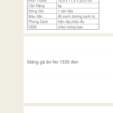
Kích Thước
14,5 x 17,5 x 22,5 cm
Cân Nặng
kg
Đóng Gói
1 cái/ dây
Màu Sắc
đỏ,xanh dương,xanh lá,
Phong Cách
hiện đại,châu Âu
OEM
chào mừng bạn
Máng gà ăn No 1535 đen