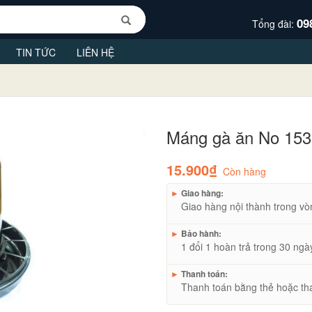
09
Tổng đài:
TIN TỨC
LIÊN HỆ
Máng gà ăn No 153
15.900₫
Còn hàng
►
Giao hàng:
Giao hàng nội thành trong vò
►
Bảo hành:
1 đổi 1 hoàn trả trong 30 ngà
►
Thanh toán:
Thanh toán bằng thẻ hoặc th