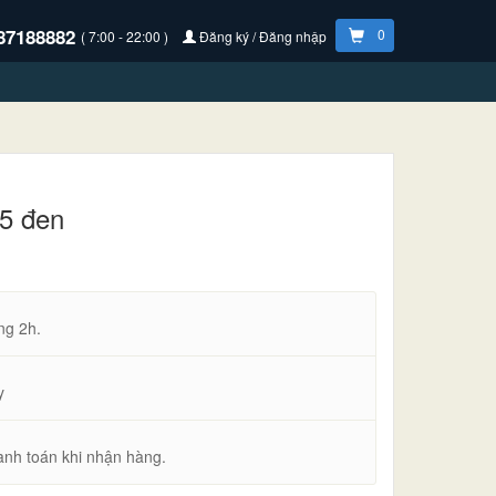
87188882
0
( 7:00 - 22:00 )
Đăng ký / Đăng nhập
5 đen
ng 2h.
y
anh toán khi nhận hàng.