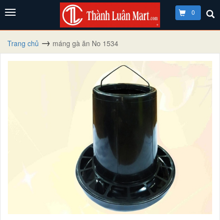
0
Trang chủ
máng gà ăn No 1534