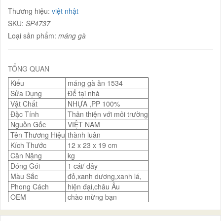
Thương hiệu:
việt nhật
SKU:
SP4737
Loại sản phẩm:
máng gà
TỔNG QUAN
Kiểu
máng gà ăn 1534
Sửa Dụng
Để tại nhà
Vật Chất
NHỰA ,PP 100%
Đặc Tính
Thân thiện với môi trường
Nguồn Gốc
VIỆT NAM
Tên Thương Hiệu
thành luân
Kích Thước
12 x 23 x 19 cm
Cân Nặng
kg
Đóng Gói
1 cái/ dây
Màu Sắc
đỏ,xanh dương,xanh lá,
Phong Cách
hiện đại,châu Âu
OEM
chào mừng bạn